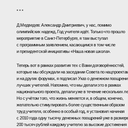
* * *
Д.Медведев: Александр Дмитриевич, у нас, помимо
олимпийских надежд, Год учителя идёт. Только что прошло
мероприятие в Санкт-Петербурге
, я там выступал
с программным заявлением, касающимся в том числе
и президентской инициативы «Наша новая школа».
Теперь вот в рамках развития тех с Вами договорённостей,
которые мы обсуждали
на заседании Совета по нацпроекта
и на других форумах, я подписал
Указ о денежном поощрени
лучших учителей
. Напомню, что мы делали это в рамках
национального проекта, делали уже в течение нескольких ле
Но с учётом того, что жизнь меняется и, в общем, конечно,
желательно стимулировать более существенным образом
труд учителя, особенно в особый год, я установил начиная
с 2010 года одну тысячу денежных поощрений уже в размер
200 тысяч рублей каждому учителю за высокие достижения