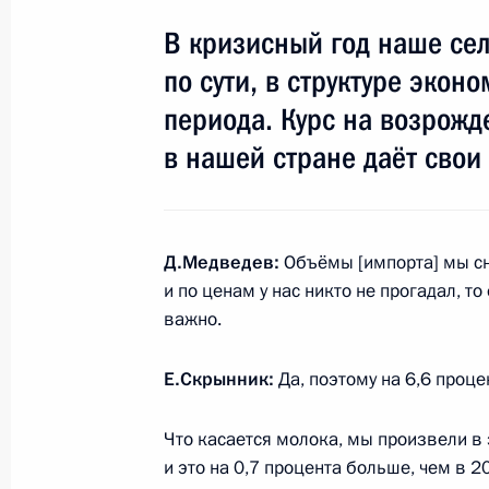
26 января 2010 года, 17:50
Сочи, Красная 
В кризисный год наше сел
по сути, в структуре эко
периода. Курс на возрожд
22 января 2010 года, пятница
в нашей стране даёт свои 
Стенографический отчёт о заседан
по вопросам развития политическо
22 января 2010 года, 14:00
Москва, Кремль
Д.Медведев:
Объёмы [импорта] мы сни
и по ценам у нас никто не прогадал, то
важно.
21 января 2010 года, четверг
Е.Скрынник:
Да, поэтому на 6,6 проц
Дмитрий Медведев стал лауреатом
православных народов
Что касается молока, мы произвели в 
21 января 2010 года, 18:00
Москва, храм Хр
и это на 0,7 процента больше, чем в 2