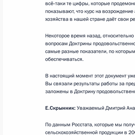
всё‑таки те цифры, которые продемон
Встреча с руководителем Федерал
показывают, что курс на возрождение
Игорем Артемьевым
хозяйства в нашей стране даёт свои р
28 января 2010 года, 17:00
Московская обла
Некоторое время назад, относительно
вопросам Доктрины продовольственно
Рабочая встреча с Заместителем П
самые разные показатели, по которым
Александром Жуковым
обеспечиваться.
28 января 2010 года, 16:00
Московская обла
В настоящий момент этот документ уже
Вы связали результаты работы за пре
заложены в Доктрину продовольствен
Дмитрий Медведев участвовал в р
коллегии Федеральной службы без
Е.Скрынник:
Уважаемый Дмитрий Ана
28 января 2010 года, 14:30
Москва
По данным Росстата, которые мы полу
сельскохозяйственной продукции в 20