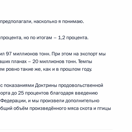
ского хозяйства Еленой
 предполагали, насколько я понимаю.
1
процента, но по итогам – 1,2 процента.
сть, Горки
л 97 миллионов тонн. При этом на экспорт мы
аших планах – 20 миллионов тонн. Темпы
 документов по поставкам
1
 ровно такие же, как и в прошлом году.
сть, Горки
и с показаниями Доктрины продовольственной
орта до 25 процентов благодаря введению
х Федерации, и мы произвели дополнительно
 общий объём произведённого мяса скота и птицы
ки Северная Осетия – Алания
1