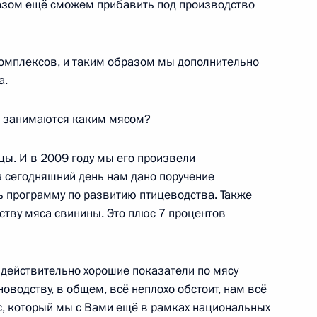
азом ещё сможем прибавить под производство
едседателем
1
омплексов, и таким образом мы дополнительно
Зорькиным
а.
г
е занимаются каким мясом?
еля в России
цы. И в 2009 году мы его произвели
5
14м
а сегодняшний день нам дано поручение
г
 программу по развитию птицеводства. Также
ству мяса свинины. Это плюс 7 процентов
с действительно хорошие показатели по мясу
ции и технологическому
7
11м
оводству, в общем, всё неплохо обстоит, нам всё
с, который мы с Вами ещё в рамках национальных