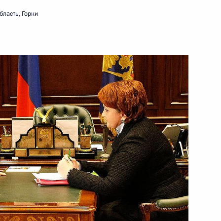
бласть, Горки
ть следующие материалы
резидентом Гайаны Бхарратом
2
о фонда содействия
1
ва Александром Браверманом