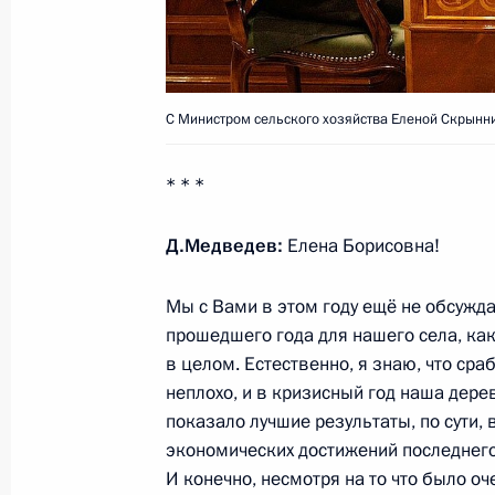
29 января 2010 года, пятница
В ходе поездки в Таганрог Дмитри
С Министром сельского хозяйства Еленой Скрынн
металлургический завод и встретил
области Владимиром Чубом
* * *
29 января 2010 года, 16:00
Таганрог
Д.Медведев:
Елена Борисовна!
Стенографический отчёт о встрече 
Мы с Вами в этом году ещё не обсужда
и зарубежного театра
прошедшего года для нашего села, ка
в целом. Естественно, я знаю, что сра
29 января 2010 года, 14:30
Таганрог
неплохо, и в кризисный год наша дере
показало лучшие результаты, по сути, 
экономических достижений последнего
28 января 2010 года, четверг
И конечно, несмотря на то что было оч