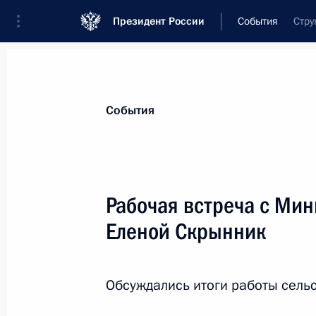
Президент России
События
Стру
Президент
Администрация
Государст
Новости
Стенограммы
Поездки
Те
События
Рубрикация материалов
Все материалы
Рабочая встреча с Мин
Послания Федеральному Собранию
Еленой Скрынник
Заявления по важнейшим вопросам
Совещания, заседания, рабочие встречи
Обсуждались итоги работы сельс
Речи и обращения