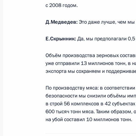
с 2008 годом.
27 января 2010 года, среда
Рабочая встреча с Министром сель
Д.Медведев:
Это даже лучше, чем мы
Скрынник
Е.Скрынник:
Да, мы предполагали 0,5 
27 января 2010 года, 20:30
Московская обла
Объём производства зерновых состави
уже отправили 13 миллионов тонн, в н
Россия и Беларусь подписали пакет
экспорта мы сохраняем и поддерживаем
нефти
27 января 2010 года, 19:30
Московская обла
По производству мяса: в соответстви
безопасности мы снизили объёмы имп
в строй 56 комплексов в 42 субъекта
600 тысяч тонн мяса. Таким образом,
26 января 2010 года, вторник
на убой составил 10 миллионов тонн.
Рабочая встреча с Главой Республи
Таймуразом Мамсуровым