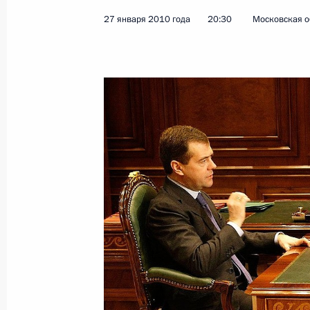
27 января 2010 года
20:30
Московская о
Показа
Дмитрий Медведев встретился с П
Джагдео
2 февраля 2010 года, 14:00
Москва, Кремль
1 февраля 2010 года, понедельник
Встреча с директором Федеральног
развитию жилищного строительст
1 февраля 2010 года, 14:50
Москва, Кремль