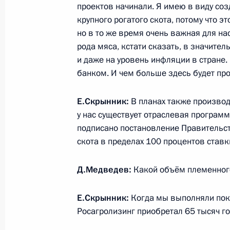
20 января 2010 года, 17:00
Липецк
проектов начинали. Я имею в виду соз
крупного рогатого скота, потому что э
но в то же время очень важная для на
рода мяса, кстати сказать, в значите
Дмитрий Медведев ознакомился с 
и даже на уровень инфляции в стране
экономической зоны «Липецк»
банком. И чем больше здесь будет про
20 января 2010 года, 16:30
Липецк
Е.Скрынник:
В планах также производс
у нас существует отраслевая програм
Рабочая встреча с губернатором Л
подписано постановление Правительс
Королёвым
скота в пределах 100 процентов став
20 января 2010 года, 16:10
Липецк
Д.Медведев:
Какой объём племенного
Е.Скрынник:
Когда мы выполняли пок
19 января 2010 года, вторник
Росагролизинг приобретал 65 тысяч го
В России образован новый федерал