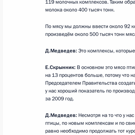
119 молочных комплексов. Таким обр
молока около 400 тысяч тонн.
Дмитрий Медведев встретился с Пр
По мясу мы должны ввести около 92 к
Конституционного Суда Валерием 
произведём около 500 тысяч тонн мяс
21 января 2010 года, 13:15
Санкт-Петербур
Д.Медведев:
Это комплексы, которы
Дмитрий Медведев открыл Год учит
Е.Скрынник:
В основном это мясо пти
на 13 процентов больше, потому что н
21 января 2010 года, 12:20
Санкт-Петербур
Председателем Правительства создать
у нас хороший показатель по производ
за 2009 год.
20 января 2010 года, среда
Д.Медведев:
Несмотря на то что у на
Заседание Комиссии по модерниза
птицы, по новым комплексам и по свин
развитию экономики России
равно необходимо продолжать тот кур