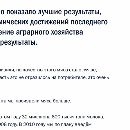
Поляна
о показало лучшие результаты,
номических достижений последнего
ение аграрного хозяйства
результаты.
ии Государственного совета
1
24м
й системы России
зили, но качество этого мяса стало лучше,
 есть это не отразилось на потребителе, это очень
ента мы произвели мяса больше.
 премии Фонда единства
6
7м
этом году 32 миллиона 600 тысяч тонн молока,
иста Спасителя
008 году. В 2010 году мы по плану введём