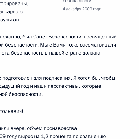
безопасности
стрированы,
ьной антимонопольной службы
1
4 декабря 2009 года
 аграрного
езультаты.
сть, Горки
 недавно, был Совет Безопасности, посвящённый
й безопасности. Мы с Вами тоже рассматривали
редседателя Правительства
 эта безопасность в нашей стране должна
1
сть, Горки
 подготовлен для подписания. Я хотел бы, чтобы
дыдущий год и наши перспективы, которые
ной безопасности.
асширенном заседании
3
10м
опасности
тольевич!
чили вчера, объём производства
09 году вырос на 1,2 процента по сравнению