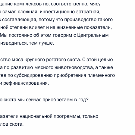
дание комплексов по, соответственно, мясу
то самая сложная, инвестиционно затратная,
с составляющая, потому что производство такого
льной степени влияет и на жизненные показатели,
деятельностью особой
8
. Мы постоянно об этом говорим с Центральным
изводиться, тем лучше.
тво мяса крупного рогатого скота. С этой целью
ма по развитию мясного животноводства, а также
ипецкой области Олегом
тва по субсидированию приобретения племенного
1
ки рефинансирования.
 скота мы сейчас приобретаем в год?
азатели национальной программы, только
лов скота.
ьный округ – Северо-
1
5м