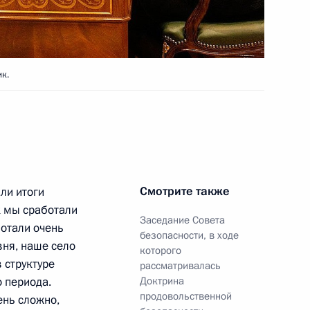
й Медведев посетил
5
ик.
ся с губернатором Ростовской
с деятелями российского
1
30м
Смотрите также
ли итоги
к мы сработали
Заседание Совета
ботали очень
безопасности, в ходе
вня, наше село
которого
в структуре
рассматривалась
 периода.
Доктрина
продовольственной
ень сложно,