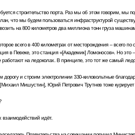
ебуется строительство порта. Раз мы об этом говорим, мы 
 план, что мы будем пользоваться инфраструктурой существ
о возить на 800 километров два миллиона тонн груза машинам
оторое всего в 400 километрах от месторождения – всего по
ия в Певеке, это станция «[Академик] Ломоносов». Но это – 
 работают на ледоколах. В принципе, это тот же самый лед
м дорогу и строим электролинии 330-киловольтные благодаря
[
Михаил Мишустин]
,
Юрий Петрович Трутнев
тоже курирует 
?
х взаимодействий идёт.
Председатель Правительства на совещании поручил Министе