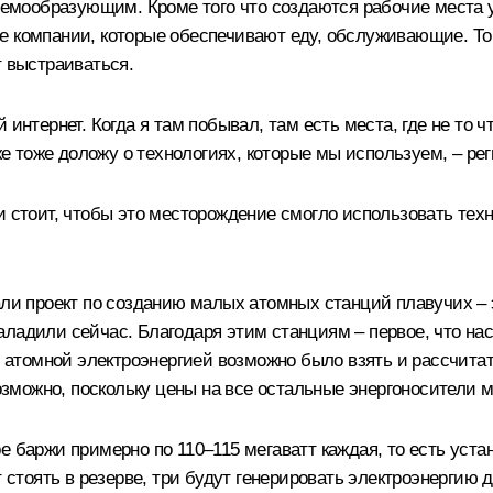
темообразующим. Кроме того что создаются рабочие места у
е компании, которые обеспечивают еду, обслуживающие. То 
т выстраиваться.
интернет. Когда я там побывал, там есть места, где не то ч
же тоже доложу о технологиях, которые мы используем, – рег
и стоит, чтобы это месторождение смогло использовать техн
жали проект по созданию малых атомных станций плавучих –
ладили сейчас. Благодаря этим станциям – первое, что нас
 с атомной электроэнергией возможно было взять и рассчита
возможно, поскольку цены на все остальные энергоносители 
е баржи примерно по 110–115 мегаватт каждая, то есть уст
 стоять в резерве, три будут генерировать электроэнергию д