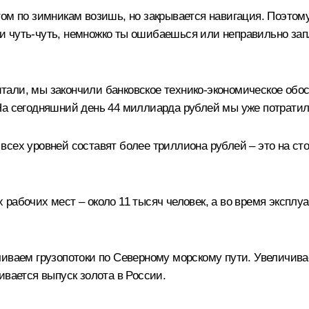
ом по зимникам возишь, но закрывается навигация. Поэтому
сли чуть-чуть, немножко ты ошибаешься или неправильно зап
читали, мы закончили банковское технико-экономическое обо
На сегодняшний день 44 миллиарда рублей мы уже потратил
сех уровней составят более триллиона рублей – это на ст
рабочих мест – около 11 тысяч человек, а во время эксплуа
чиваем грузопотоки по Северному морскому пути. Увеличива
ивается выпуск золота в России.