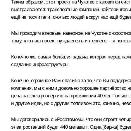
Таким образом, этот проект на Чукотке становится сис
выстраиваются: транспортные компании, кейтеринговы
ещё не посчитали, сколько людей вокруг нас ещё буде
Мы проводим впервые, наверное, на Чукотке скоростной 
тому, что наш проект нуждается в интернете, – я попоз
Конечно же, самая большая задача, которая перед нам
создание инфраструктуры.
Конечно, огромное Вам спасибо за то, что Вы поддер
компания, мы с ними довольно хорошее партнёрство на
цена на электроэнергию на протяжении 40 лет. Только
и другие идеи, но с другим топливом это, конечно, не
Мы договорились с «Росатомом», что они строят четыр
электростанций будет 440 мегаватт. Одна [баржа] будет