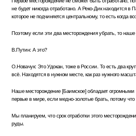
Первое месторождение не сможет быть отработано, пот
не будет никогда отработано. А Реко-Дик находится в
которое не подчиняется центральному, то есть когда во
Поэтому если эти два месторождения убрать, то наше
В.Путин:
А это?
О.Новачук:
Это Удокан, тоже в России. То есть два кр
всё. Находятся в нужном месте, как раз нужного масшт
Наше месторождение [Баимское] обладает огромными ре
первые в мире, если медно-золотые брать, потому что 
Мы планируем, что срок отработки этого месторождени
руды.