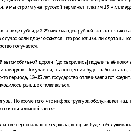
, а мы строим уже грузовой терминал, платим 15 миллиардо
о в виде субсидий 29 миллиардов рублей, но это только са
 случае если вдруг окажется, что расчёты были сделаны нев
рство получается.
й автомобильной дороги, [договорились] поделить её попол
иллиардов. Получается, эта концессия будет работать так,
го-то периода, 12–15 лет, государство оплачивает этот кред
риходилось раньше сталкиваться.
уры. Но кроме того, что инфраструктура обслуживает наш п
о понятии «зимний завоз».
ьстве персонального ледокола, который будет обслуживать н