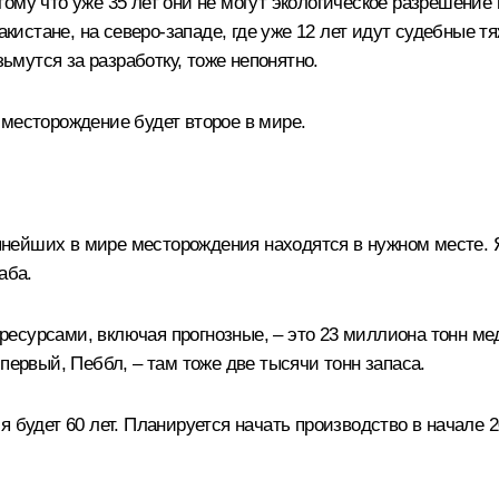
ому что уже 35 лет они не могут экологическое разрешение 
 Пакистане, на северо-западе, где уже 12 лет идут судебны
зьмутся за разработку, тоже непонятно.
 месторождение будет второе в мире.
упнейших в мире месторождения находятся в нужном месте. 
аба.
сурсами, включая прогнозные, – это 23 миллиона тонн меди
первый, Пеббл, – там тоже две тысячи тонн запаса.
я будет 60 лет. Планируется начать производство в начале 