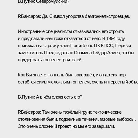
В.Путин:
Северомуйский?
Р.Байсаров:
Да. Символ упорства бамтоннельстроевцев.
Иностранные специалисты отказывались его строить
и предлагали нам тоже отказаться от него. В 1984 году
приезжал на стройку член Политбюро ЦК КПСС, Первый
заместитель Председателя Совмина Гейдар Алиев, чтобы
поддержать тоннелестроителей.
Как Вы знаете, тоннель был завершён, и он до сих пор
остаётся самым сложным тоннелем, очень интересный объе
В.Путин:
А в чём сложность его?
Р.Байсаров:
Там очень тяжёлый грунт, тектонические
столкновения были, подземные течения, газовые выбросы.
Это очень сложный проект, но мы его завершили.