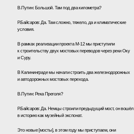
В.Путин:
Большой. Там под два километра?
Р.Байсаров:
Да. Там сложно, тяжело, да и климатические
условия.
В рамках реализации проекта М-12 мы приступили
к строительству двух мостовых переводов через реки Оку
и Суру.
В Калининграде мы начали строить два железнодорожных
и автодорожных мостовых перехода.
В.Путин:
Река Преголя?
Р.Байсаров:
Да. Немцы строили предыдущий мост, он вошёл
в историю как музейный экспонат.
Это новые [мосты], в этом году мы приступаем, они