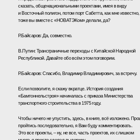
сказать, общенациональными проектами, имея в виду
и Восточный полигон, потом порт Сабетта, как мне известно,
тоже вы вместе с «НОВАТЭКом» делали, да?
Р.Байсаров:
Да, совместно.
В.Путин:
Трансграничные переходы с Китайской Народной
Республикой. Давайте обо всём этом поговорим.
Р.Байсаров:
Спасибо, Владимир Владимирович, за встречу.
Если позволите, я скажу вкратце. История создания
«Бамтоннельстроя» начиналась с приказа Министерства
транспортного строительства в 1975 году.
Чтобы ничего не упустить, здесь, в книге, всё изложено. Пр
пройтись последовательно, я Вам буду комментировать.
Это все проекты, – ну, не все, часть проектов, их слишком
много, я просто сделал выдержку.