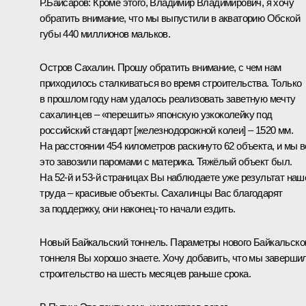
Р.Байсаров:
Кроме этого, Владимир Владимирович, я хочу
обратить внимание, что мы выпустили в акваторию Обской
губы 440 миллионов мальков.
Остров Сахалин. Прошу обратить внимание, с чем нам
приходилось сталкиваться во время строительства. Только
в прошлом году нам удалось реализовать заветную мечту
сахалинцев – «перешить» японскую узкоколейку под
российский стандарт [железнодорожной колеи] – 1520 мм.
На расстоянии 454 километров раскинуто 62 объекта, и мы в
это завозили паромами с материка. Тяжёлый объект был.
На 52-й и 53-й страницах Вы наблюдаете уже результат наш
труда – красивые объекты. Сахалинцы Вас благодарят
за поддержку, они наконец-то начали ездить.
Новый Байкальский тоннель. Параметры нового Байкальско
тоннеля Вы хорошо знаете. Хочу добавить, что мы заверши
строительство на шесть месяцев раньше срока.