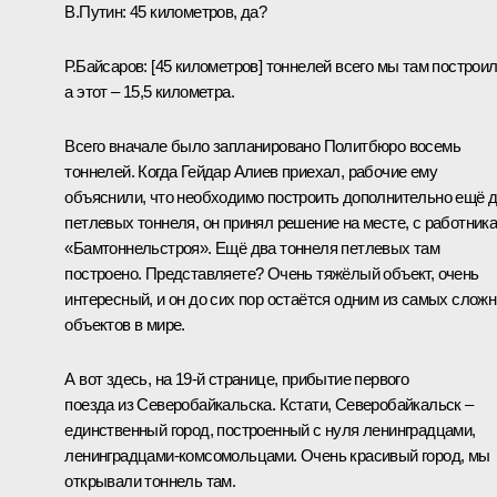
В.Путин:
45 километров, да?
Р.Байсаров:
[45 километров] тоннелей всего мы там построил
а этот – 15,5 километра.
Всего вначале было запланировано Политбюро восемь
тоннелей. Когда Гейдар Алиев приехал, рабочие ему
объяснили, что необходимо построить дополнительно ещё 
петлевых тоннеля, он принял решение на месте, с работник
«Бамтоннельстроя». Ещё два тоннеля петлевых там
построено. Представляете? Очень тяжёлый объект, очень
интересный, и он до сих пор остаётся одним из самых слож
объектов в мире.
А вот здесь, на 19-й странице, прибытие первого
поезда из Северобайкальска. Кстати, Северобайкальск –
единственный город, построенный с нуля ленинградцами,
ленинградцами-комсомольцами. Очень красивый город, мы
открывали тоннель там.