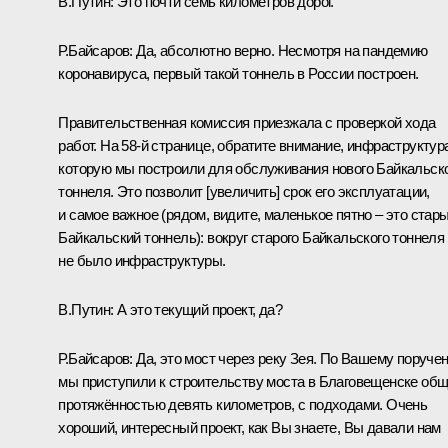
В.Путин:
Это почти семь километров дорог.
Р.Байсаров:
Да, абсолютно верно. Несмотря на пандемию
коронавируса, первый такой тоннель в России построен.
Правительственная комиссия приезжала с проверкой хода
работ. На 58-й странице, обратите внимание, инфраструктур
которую мы построили для обслуживания нового Байкальск
тоннеля. Это позволит [увеличить] срок его эксплуатации,
и самое важное (рядом, видите, маленькое пятно – это стар
Байкальский тоннель): вокруг старого Байкальского тоннеля
не было инфраструктуры.
В.Путин:
А это текущий проект, да?
Р.Байсаров:
Да, это мост через реку Зея. По Вашему поруче
мы приступили к строительству моста в Благовещенске об
протяжённостью девять километров, с подходами. Очень
хороший, интересный проект, как Вы знаете, Вы давали нам