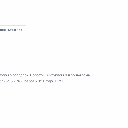
 Совета Безопасности
2
няя политика
ам
1
5м
ован в разделах:
Новости
,
Выступления и стенограммы
бликации:
18 ноября 2021 года, 16:50
 МИД
6
28м