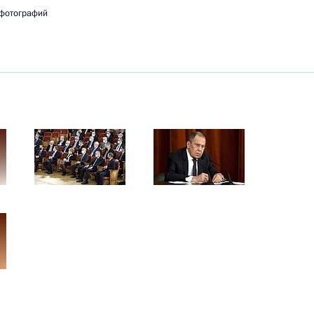
 фотографий
ть следующие материалы
м Святого апостола Андрея
6
9м
на Шавкатом Мирзиёевым
3