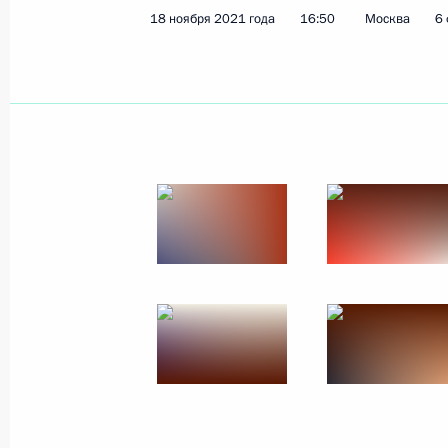
18 ноября 2021 года
16:50
Москва
6
Показа
20 ноября 2021 года, суббота
Патриарх Кирилл награждён ордено
Первозванного
20 ноября 2021 года, 12:30
Москва, Кремль
19 ноября 2021 года, пятница
Встреча с Президентом Узбекиста
19 ноября 2021 года, 19:00
Москва, Кремль