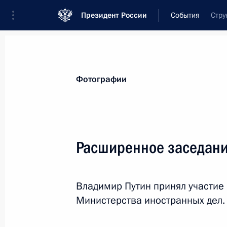
Президент России
События
Стру
Президент
Администрация
Государст
Новости
Стенограммы
Поездки
Те
Фотографии
Рубрикация материалов
Все материалы
Расширенное заседани
Послания Федеральному Собранию
Заявления по важнейшим вопросам
Владимир Путин принял участие
Совещания, заседания, рабочие встречи
Министерства иностранных дел.
Речи и обращения