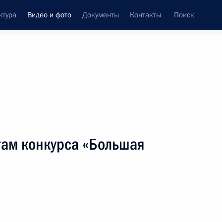
ктура
Видео и фото
Документы
Контакты
Поиск
си
ия, встречи
Встречи со СМИ
декабрь, 2021
ть следующие материалы
ам конкурса «Большая
Пленарное заседание съезда
РСПП