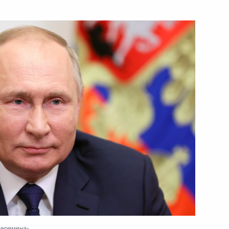
17 декабря 2021 года
Видео, 2 ч.
Заявления по итогам
трёхсторонних переговоров
лидеров России, Азербайджана
перемена»