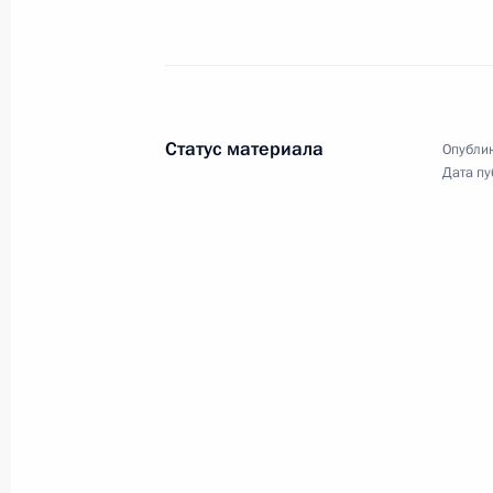
конкурса «Большая
перемена»
13 ноября 2021 года
Видео, 3 мин.
Статус материала
Опублик
Дата пу