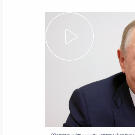
21 декабря 2021 года
Видео, 59 мин.
Владимир Путин обратился
к участникам третьего этапа XX
съезда партии «Единая Россия»
Обращение к финалистам конкурса «Большая 