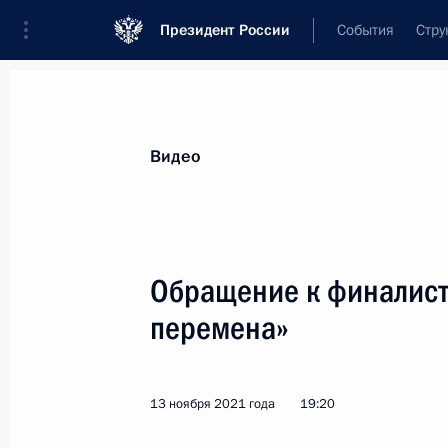
Президент России
События
Стру
Видеозаписи
Фотографии
Аудиозапи
Все материалы
Выступления
Совещан
Видео
Показа
Обращение к финалист
перемена»
Расширенное заседание
коллегии Минобороны
13 ноября 2021 года
19:20