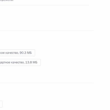
и Армении
26 ноября 2021 года
Видео, 11 мин.
кое качество,
90.3 МБ
артное качество,
13.8 МБ
Конференция