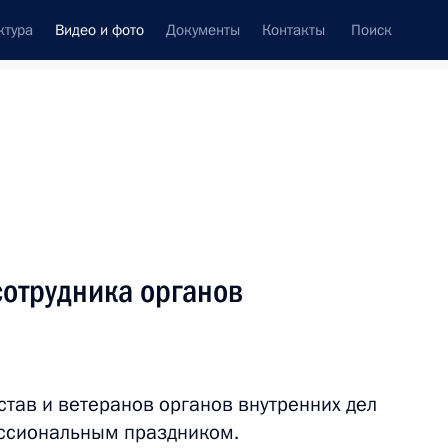
ктура
Видео и фото
Документы
Контакты
Поиск
си
ия, встречи
Встречи со СМИ
ноябрь, 2021
ть следующие материалы
сотрудника органов
Поздравление с Днём
народного единства
тав и ветеранов органов внутренних дел
ссиональным праздником.