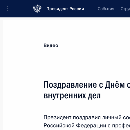
Президент России
События
Стру
Видеозаписи
Фотографии
Аудиозапи
Все материалы
Выступления
Совещан
Видео
Показа
Поздравление с Днём 
внутренних дел
Поздравление с Днём
сотрудника органов
Президент поздравил личный сос
внутренних дел
Российской Федерации с профе