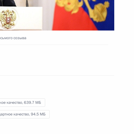
Паралимпийских летних игр
в Токио
13 сентября 2021 года
Видео, 9 мин.
осьмого созыва
кое качество,
639.7 МБ
артное качество,
94.5 МБ
Встреча с победителями