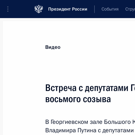
Президент России
События
Стру
Видеозаписи
Фотографии
Аудиозапи
Все материалы
Выступления
Совещан
Видео
Показа
Встреча с депутатами 
восьмого созыва
Пленарное заседание
международного форума
В Георгиевском зале Большого 
«Российская энергетическая
Владимира Путина с депутатами
неделя»