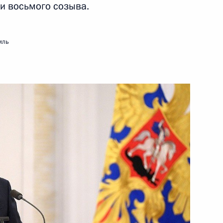
и восьмого созыва.
12 октября 2021 года
Видео, 22 мин.
мль
Встреча с победителями
и призёрами ХVI