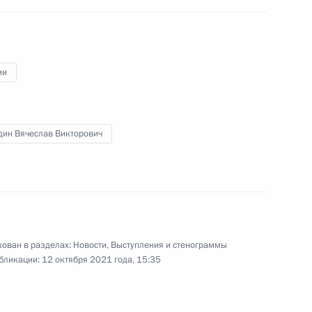
и призёрами Игр XXXII
Олимпиады в Токио
ии
11 сентября 2021 года
Видео, 10 мин.
дин Вячеслав Викторович
ован в разделах:
Новости
,
Выступления и стенограммы
бликации:
12 октября 2021 года, 15:35