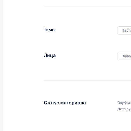
комплекса «Князь Александр
Невский с дружиной»
Темы
Парт
11 сентября 2021 года
Видео, 7 мин.
Лица
Воло
Статус материала
Опублик
Дата пу