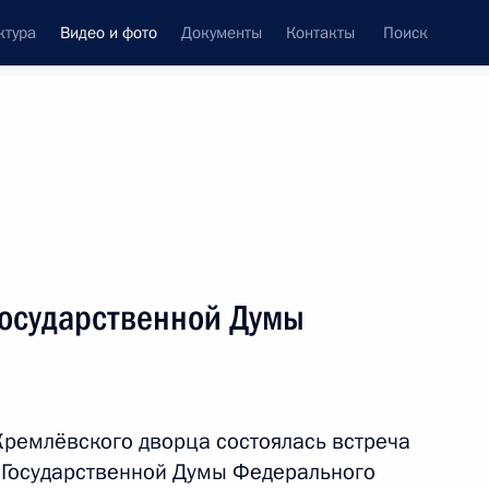
ктура
Видео и фото
Документы
Контакты
Поиск
си
ия, встречи
Встречи со СМИ
октябрь, 2021
ть следующие материалы
Государственной Думы
Встреча с депутатами
Государственной Думы
Кремлёвского дворца состоялась встреча
восьмого созыва
 Государственной Думы Федерального