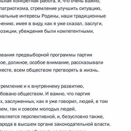
ьная конкретная работа, и, что очень важно,
патриотизма, стремление улучшить ситуацию,
ональные интересы Родины, наши традиционные
ению, имея в виду, как я уже сказал, заслуги,
позиции, убеждения были компетентными,
росам
1
6м
ласть, Ново-Огарёво
ования предвыборной программы партии
ное, должное, особое внимание, рассказывали
вместе, всем обществом претворять в жизнь.
ик
3
7м
тремление и к внутреннему развитию,
ебовано обществом. И важно, что партия
ласть, Ново-Огарёво
, заслуженных, как я уже говорил, людей, в том
ем, так и совсем молодых людей,
 является перспективной, и, безусловно также,
ьства и вице-премьерами
1
7м
арода в высшем органе законодательной власти.