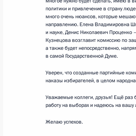
многое нужно будет сделать, имею в 
22 сентября 2021 года, среда
политики и привлечение в страну люде
Встреча с главой Республики Адыг
много очень нюансов, которые мешаю
направлению. Елена Владимировна Ш
22 сентября 2021 года, 13:45
Московская об
и науке, Денис Николаевич Проценко 
Кузнецова возглавит комиссию по защ
а также будет непосредственно, напр
Обращение к участникам конгресс
в самой Государственной Думе.
хоккея
Уверен, что созданные партийные коми
22 сентября 2021 года, 10:00
Московская об
наказы избирателей, в целом народн
Уважаемые коллеги, друзья! Ещё раз 
21 сентября 2021 года, вторник
работу на выборах и надеюсь на вашу 
Совещание по экономическим воп
Желаю успехов.
21 сентября 2021 года, 15:00
Московская об