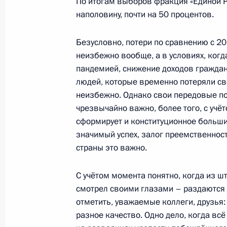
По итогам выборов фракция «Единой Р
27 сентября 2021 года, 14:00
Московская об
наполовину, почти на 50 процентов.
Безусловно, потери по сравнению с 201
Встреча с лидерами предвыборного
неизбежно вообще, а в условиях, ког
Россия»
пандемией, снижение доходов граждан
27 сентября 2021 года, 13:40
Московская об
людей, которые временно потеряли св
неизбежно. Однако свои передовые поз
чрезвычайно важно, более того, с учё
сформирует и конституционное больши
25 сентября 2021 года, суббота
значимый успех, залог преемственност
Встреча с избранными главами ре
страны это важно.
25 сентября 2021 года, 18:55
Московская об
С учётом момента понятно, когда из ш
смотрел своими глазами – раздаются р
отметить, уважаемые коллеги, друзья:
Встреча с руководством политическ
разное качество. Одно дело, когда вс