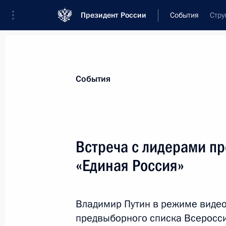
Президент России
События
Стру
Президент
Администрация
Государст
Новости
Стенограммы
Поездки
Те
События
Рубрикация материалов
Все материалы
Встреча с лидерами п
Послания Федеральному Собранию
«Единая Россия»
Заявления по важнейшим вопросам
Совещания, заседания, рабочие встречи
Владимир Путин в режиме видео
Речи и обращения
предвыборного списка Всеросси