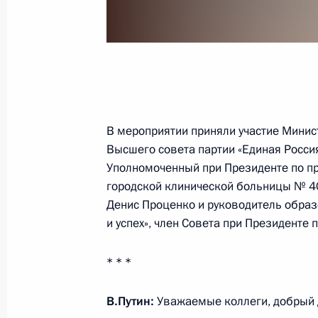
4 октября 2021 года, понедельник
Встреча с Максимом Егоровым
4 октября 2021 года, 16:30
Московская обла
В мероприятии приняли участие Минис
Встреча с Александром Авдеевым
Высшего совета партии «Единая Росси
4 октября 2021 года, 16:15
Московская обла
Уполномоченный при Президенте по 
городской клинической больницы № 4
Денис Проценко и руководитель образо
1 октября 2021 года, пятница
и успех», член Совета при Президенте
Встреча с губернатором Кемеровск
* * *
Цивилёвым
1 октября 2021 года, 14:05
Московская обла
В.Путин:
Уважаемые коллеги, добрый 