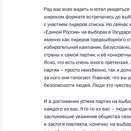
Рад вас всех видеть и хотел увидетьс
широком формате встречались до выбо
30 сентября 2021 года, четверг
с участием лидеров списка. Но сейчас 
Форум межрегионального сотруднич
«Единой России» на выборах в Госуда
именно как лидеров предвыборного сп
30 сентября 2021 года, 11:40
Московская об
избирательной кампании. Безусловно,
страны к самой партии, к её конкретн
Ясно, что есть очень много претензий,
29 сентября 2021 года, среда
партии – просто неизбежно, так и дол
за кого они голосуют. Главное, что вы
Совещание по вопросам развития 
безопасности людей. Люди это чувству
29 сентября 2021 года, 18:10
Сочи
И в достижении успеха партии на выбо
каждого из вас. Кто-то из вас – люди
Встреча с Президентом Турции Ре
заслужившие уважение общества своим
и заслуги повлияли, конечно, на выбо
29 сентября 2021 года, 14:00
Сочи