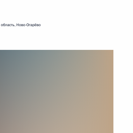
ть следующие материалы
область, Ново-Огарёво
ва
:
2
сть, Ново-Огарёво
и конкурса «Учитель года
4
46м
сть, Ново-Огарёво