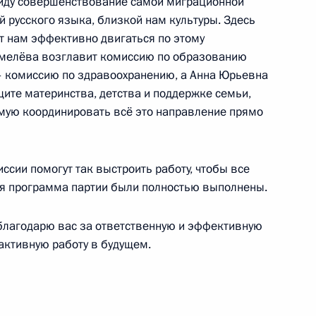
виду совершенствование самой миграционной
й русского языка, близкой нам культуры. Здесь
ея Муратом Кумпиловым
т нам эффективно двигаться по этому
3
мелёва возглавит комиссию по образованию
ласть, Ново-Огарёво
– комиссию по здравоохранению, а Анна Юрьевна
ите материнства, детства и поддержке семьи,
ямую координировать всё это направление прямо
а Международной федерации
1
4м
ссии помогут так выстроить работу, чтобы все
ласть, Ново-Огарёво
ая программа партии были полностью выполнены.
благодарю вас за ответственную и эффективную
активную работу в будущем.
росам
2
7м
ласть, Ново-Огарёво