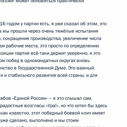
оссии» может обновиться практически
ласть, Ново-Огарёво
6 годом у партии есть, я уже сказал об этом, это
 списка партии «Единая
2
7м
да мы прошли через очень тяжёлые испытания
, сокращение производства, увеличение числа
ласть, Ново-Огарёво
ои рабочие места, это просто по определению
иции партия всё-таки держит уверенно, и это
том побед в одномандатных округах вновь
нство в Государственной Думе. Это важный,
и и стабильного развития всей страны, и для
гионов
2
30м
ласть, Ново-Огарёво
табов «Единой России» – я это слышал сам,
адостные возгласы «Ура!», но что хотел бы здесь
 как известно, этот победный боевой клич имеет
их партий
3
7м
ё уже сделано, выполнено и мы стоим