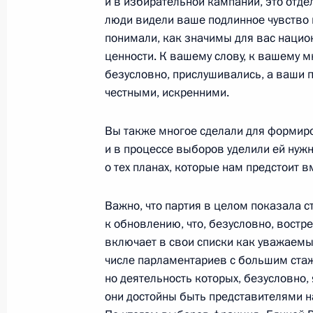
и в избирательной кампании, это отдел
люди видели ваше подлинное чувство 
понимали, как значимы для вас наци
28 сентября 2021 года, вторник
ценности. К вашему слову, к вашему мн
безусловно, прислушивались, а ваши 
Совещание по экономическим воп
честными, искренними.
28 сентября 2021 года, 14:30
Московская об
Вы также многое сделали для формир
и в процессе выборов уделили ей нуж
о тех планах, которые нам предстоит 
27 сентября 2021 года, понедельн
Заседание Совета Безопасности
Важно, что партия в целом показала с
к обновлению, что, безусловно, востр
27 сентября 2021 года, 14:50
Московская об
включает в свои списки как уважаемых
числе парламентариев с большим стаж
но деятельность которых, безусловно,
Встреча с Председателем Правител
они достойны быть представителями н