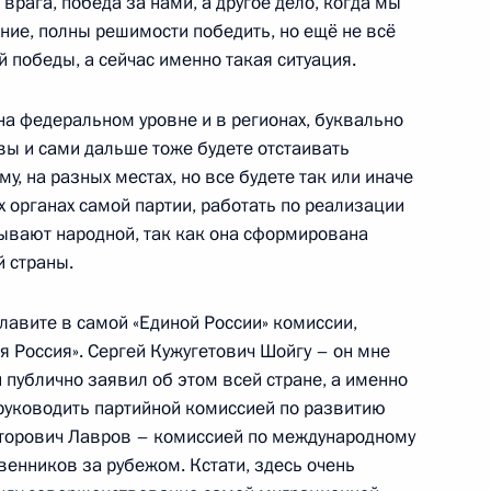
врага, победа за нами, а другое дело, когда мы
ласть, Ново-Огарёво
ление, полны решимости победить, но ещё не всё
 победы, а сейчас именно такая ситуация.
на федеральном уровне и в регионах, буквально
 Совета Безопасности
 вы и сами дальше тоже будете отстаивать
1
у, на разных местах, но все будете так или иначе
ласть, Ново-Огарёво
х органах самой партии, работать по реализации
ывают народной, так как она сформирована
 страны.
лавите в самой «Единой России» комиссии,
й Эл Александром
3
я Россия». Сергей Кужугетович Шойгу – он мне
и публично заявил об этом всей стране, а именно
ласть, Ново-Огарёво
 руководить партийной комиссией по развитию
кторович Лавров – комиссией по международному
венников за рубежом. Кстати, здесь очень