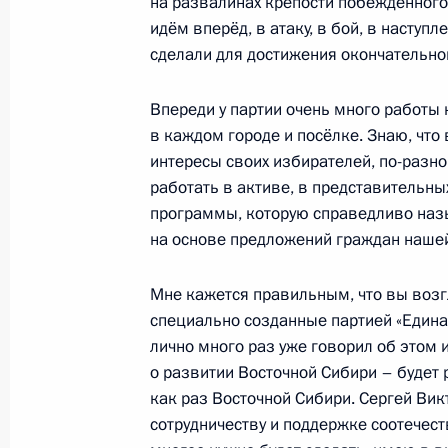
на развалинах крепости побеждённого 
25 сентября 2021 года, 18:20
Московская об
идём вперёд, в атаку, в бой, в наступ
сделали для достижения окончательной
24 сентября 2021 года, пятница
Впереди у партии очень много работы 
Совещание с постоянными членами
в каждом городе и посёлке. Знаю, что
интересы своих избирателей, по-разном
24 сентября 2021 года, 14:30
Московская об
работать в активе, в представительны
программы, которую справедливо наз
на основе предложений граждан нашей
23 сентября 2021 года, четверг
Мне кажется правильным, что вы возг
Встреча с главой Республики Мари
специально созданные партией «Едина
Евстифеевым
лично много раз уже говорил об этом 
23 сентября 2021 года, 14:05
Московская об
о развитии Восточной Сибири – будет
как раз Восточной Сибири. Сергей Ви
сотрудничеству и поддержке соотечест