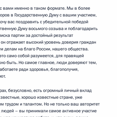
я с вами именно в таком формате. Мы в более
ров в Государственную Думу с вашим участием,
хочу вас поздравить с убедительной победой
ества России и Казахстана
:
4
рственную Думу восьмого созыва и поблагодарить
иска партии за достойный результат
ласть, Ново-Огарёво
 он отражает высокий уровень доверия граждан
ым делам на благо России, нашего общества.
 это само собой разумеется, для правящей
жно быть. Но самое главное, люди доверяют тем,
 работаете ради здоровья, благополучия,
космической отрасли
2
5м
ют.
рах, безусловно, есть огромный личный вклад
 известные, хорошо известные стране, уже
джепом Тайипом Эрдоганом
 трудом и талантом. Но не только ваш авторитет
6
2м
р людей – вы принимали самое активное участие