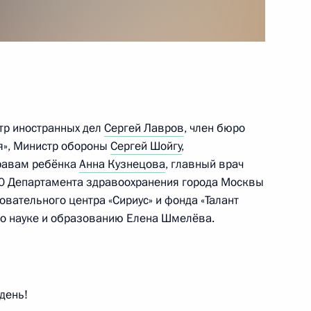
2
сть, Ново-Огарёво
тр иностранных дел
Сергей Лавров
, член бюро
2
я», Министр обороны
Сергей Шойгу
,
сть, Ново-Огарёво
правам ребёнка
Анна Кузнецова
, главный врач
0 Департамента здравоохранения города Москвы
вательного центра «Сириус» и фонда «Талант
 по науке и образованию Елена Шмелёва.
ой области Сергеем
3
сть, Ново-Огарёво
день!