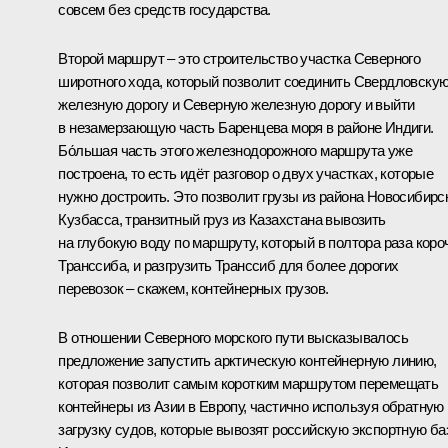
совсем без средств государства.
Второй маршрут – это строительство участка Северного
широтного хода, который позволит соединить Свердловску
железную дорогу и Северную железную дорогу и выйти
в незамерзающую часть Баренцева моря в районе Индиги.
Бо́льшая часть этого железнодорожного маршрута уже
построена, то есть идёт разговор о двух участках, которые
нужно достроить. Это позволит грузы из района Новосибирс
Кузбасса, транзитный груз из Казахстана вывозить
на глубокую воду по маршруту, который в полтора раза коро
Транссиба, и разгрузить Транссиб для более дорогих
перевозок – скажем, контейнерных грузов.
В отношении Северного морского пути высказывалось
предложение запустить арктическую контейнерную линию,
которая позволит самым коротким маршрутом перемещать
контейнеры из Азии в Европу, частично используя обратную
загрузку судов, которые вывозят российскую экспортную баз