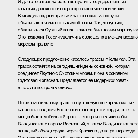
И для этого предлагается выпустить государственные
гарантии доходности операторов контейнерной линии.
В международной практике часто новые маршруты
обкатываются именно таким образом. Так, допустим,
обкатывался Суэцкий канал, когда он был новым маршруто
Это позволит России увеличить свою долю в международн
морском транзите.
Следующее предложение касалось трассы «Колыма». Эта
трасса остаётся на сегодняшний день основной, которая
соединяет Якутию с Охотским морем, и она в основном
грунтовая и опасная. Предлагается её модернизировать,
а по сути построить заново.
По автомобильному транспорту: следующее предложение
касалось создания Восточной транспортной хорды, то есть
мощной автомобильной трассы, которая соединила бы
Владивосток с портом Восточный, а потом Владивосток чер
западный обход города, через Краскино до погранперехода.
Эта трасса позволила бы легко перемещаться технике,