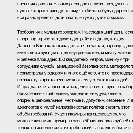
внесения дополнительных расходов на лизинг воздушных
судов, которые приведут к тому, что билеты будут дороже, и
всё равно придётся дотировать, но уже другим образом.
Требования к малым аэропортам. На сегодняшний день, есл
в аэропорт прилетает даже один рейс в неделю, что для
Дальнего Востока картина достаточно частая, аэропорт дол
иметь действующий отдел внутренних дел, комнату матери
и ребёнка площадью 150 квадратных метров, минимум три
сотрудника службы авиационной безопасности, метеоролога
периметральную дорогу и много ещё чего, что не просто доро
но зачастую просто невозможно в силу отсутствия людей.
И предлагается аэропорты разделить на пять групп по набо
обязательных требований, выделить международные,
опорные, региональные, местные и, допустим, сезонные. И 
аэропортов с малой напряжённостью полётов снизить этот
объём требований. Участниками рынка оценивается, что
можно сэкономить примерно около 50 миллиардов рублей в 
только на исполнение этих требований, зачастую избыточны