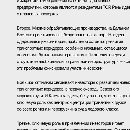
и закрепить такое решение на пять лет для малых
предприятий, которые являются резидентами ТОР. Речь идё
о плановых проверках.
Второе. Многие обрабатывающие производства на Дальнем
Востоке ориентированы, безусловно, на экспорт. Но здесь
сдерживающим фактором, проблемой остаётся развитие
транспортных коридоров, особенно наземных, остающихся
во многом «бутылочным горлышком». Гигантские очереди,
отсутствие необходимой пограничной инфраструктуры – все
эти проблемы фиксировали участники сессии.
Большой оптимизм связывают инвесторы с развитием новы
транспортных коридоров, в первую очередь Северного
морского пути. И Камчатка здесь, безусловно, может сыграт
ключевую роль как центр концентрации транзитных грузов
со всего региона и перегрузки на суда ледового класса.
Третье. Ключевую роль в привлечении инвесторов играет
сегодня режим территорий опережающего развития. Он пом