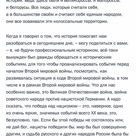
история. Ведь здесь были и великороссы, и малороссы,
и белорусы. Все люди, которые считали себя,
а в большинстве своём и считают себя единым народом,
они все осваивали эти колоссальные территории.
Когда я говорил о том, что история помогает нам
разобраться в сегодняшнем дне, ‒ могу поделиться с вами,
‒ я, не будучи профессиональным историком, всё-таки
вынужден был дважды обращаться к историческим
событиям, для того чтобы проанализировать события перед
началом Второй мировой войны, посмотреть, как
развивалась ситуация в ходе Второй мировой войны, в том
числе и в рамках Второй мировой войны. Что для нас
особенно важно, это Великая Отечественная война, война
советского народа против нацистской Германии. А надо
сказать, что победа над нацизмом ‒ это, наверное, одно
из очень ярких, значимых событий всего XX века, это,
безусловно, так. Если бы этой победы не состоялось или,
не дай бог, нацисты победили бы, мир бы был совершенно
другим, и судьба русского и других народов России была бы