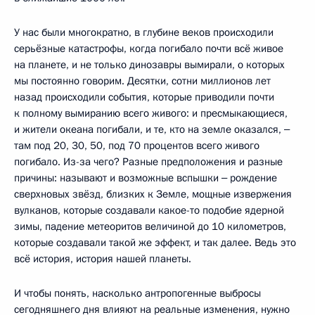
У нас были многократно, в глубине веков происходили
серьёзные катастрофы, когда погибало почти всё живое
на планете, и не только динозавры вымирали, о которых
мы постоянно говорим. Десятки, сотни миллионов лет
назад происходили события, которые приводили почти
к полному вымиранию всего живого: и пресмыкающиеся,
и жители океана погибали, и те, кто на земле оказался, ‒
там под 20, 30, 50, под 70 процентов всего живого
погибало. Из-за чего? Разные предположения и разные
причины: называют и возможные вспышки ‒ рождение
сверхновых звёзд, близких к Земле, мощные извержения
вулканов, которые создавали какое-то подобие ядерной
зимы, падение метеоритов величиной до 10 километров,
которые создавали такой же эффект, и так далее. Ведь это
всё история, история нашей планеты.
И чтобы понять, насколько антропогенные выбросы
сегодняшнего дня влияют на реальные изменения, нужно