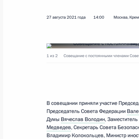
27 августа 2021 года
14:00
Москва, Кре
Показа
8 сентября 2021 года, среда
1 из 2
Совещание с постоянными членами Совет
Обращение к участникам форума «Р
8 сентября 2021 года, 12:00
Москва, Кремл
4 сентября 2021 года, суббота
В совещании приняли участие Предсе
Видеообращение к участникам Дре
Председатель Совета Федерации
Вале
в Санкт-Петербурге
Думы
Вячеслав Володин
, Заместитель
Медведев
, Секретарь Совета Безопас
4 сентября 2021 года, 20:00
Владимир Колокольцев
, Министр ино