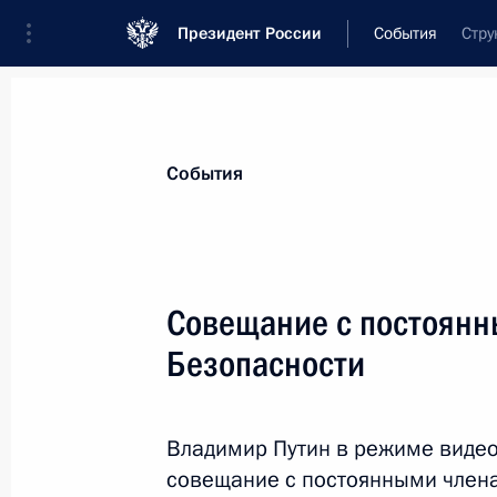
Президент России
События
Стру
Президент
Администрация
Государст
Новости
Стенограммы
Поездки
Те
События
Рубрикация материалов
Все материалы
Совещание с постоянн
Послания Федеральному Собранию
Безопасности
Заявления по важнейшим вопросам
Совещания, заседания, рабочие встречи
Владимир Путин в режиме виде
Речи и обращения
совещание с постоянными члена