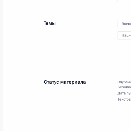
Совещание по вопросам социально
Дальневосточного федерального о
Темы
Внеш
2 сентября 2021 года, 14:35
Приморский кра
Наци
Осмотр интерактивной презентации
Дальнего Востока
2 сентября 2021 года, 12:20
Приморский кра
Статус материала
Опублик
Безопа
Дата пу
Посещение Дальневосточного морс
Текстов
МГУ имени адмирала Г.И.Невельск
2 сентября 2021 года, 11:10
Владивосток