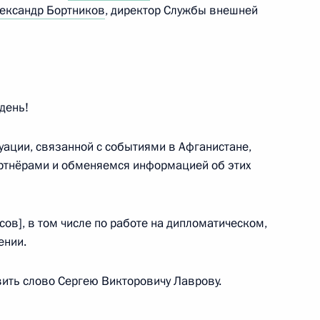
ександр Бортников
, директор Службы внешней
ых наград
8
6м
день!
ации, связанной с событиями в Афганистане,
 области Василием Орловым
ртнёрами и обменяемся информацией об этих
1
ть, космодром Восточный
ов], в том числе по работе на дипломатическом,
ении.
экономического форума
:
14
й, остров Русский
вить слово Сергею Викторовичу Лаврову.