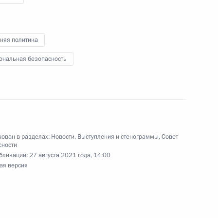
-экономического развития
:
10
круга
няя политика
й, остров Русский
ональная безопасность
 результатов развития
4
31м
й, остров Русский
ован в разделах:
Новости
,
Выступления и стенограммы
,
Совет
сности
бликации:
27 августа 2021 года, 14:00
кого тренажёрного центра
ая версия
10
9м
ого