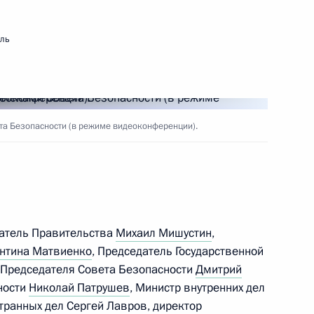
мль
ть следующие материалы
а Безопасности (в режиме видеоконференции).
оссия – спортивная держава»
1
4м
ь
датель Правительства
Михаил Мишустин
,
зденского оперного бала
нтина Матвиенко
, Председатель Государственной
1
2м
 Председателя Совета Безопасности
Дмитрий
ности
Николай Патрушев
, Министр внутренних дел
странных дел
Сергей Лавров
, директор