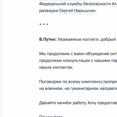
Федеральной службы безопасности
Ал
разведки
Сергей Нарышкин
.
Церемония вручения государственн
* * *
4 сентября 2021 года, 00:50
Благовещенск
В.Путин:
Уважаемые коллеги, добрый 
3 сентября 2021 года, пятница
Мы продолжим с вами обсуждение ситу
Встреча с губернатором Амурской
продолжим консультации с нашими па
наших контактах.
3 сентября 2021 года, 21:30
Амурская облас
Поговорим по всему комплексу [вопрос
на военном, на гуманитарном направл
Пленарное заседание Восточного 
3 сентября 2021 года, 12:35
Приморский кра
Давайте начнём работу. Хочу предоста