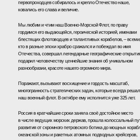
первопроходцев собиралось и крепло Отечество наше,
ковались его слава и величие.
Мы любим и чтим наш Военно-Морской Флот, по праву
гордимся его выдающейся, героической историей, именами
блестящих флотоводцев и талантливых корабелов, – всеми
кто в разные эпохи храбро сражался и побеждал во имя
Отечества, совершал легендарные географические открытия
подарил человечеству ценнейшие знания об уникальном
разнообразии, красоте нашего огромного мира.
Поражают, вызывают восхищение и гордость масштаб,
многогранность стратегических задач, которые всегда реша
наш военный флот. В октябре ему исполнится уже 325 лет.
Россия в кратчайшие сроки заняла своё достойное место
в числе ведущих морских держав, прошла колоссальный пу
развития от скромного петровского ботика до мощных кораб
океанской зоны и ракетных атомных подводных крейсеров,