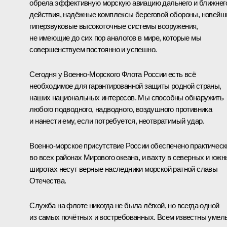
обрела эффективную морскую авиацию дальнего и ближнег
действия, надёжные комплексы береговой обороны, новейш
гиперзвуковые высокоточные системы вооружения,
не имеющие до сих пор аналогов в мире, которые мы
совершенствуем постоянно и успешно.
Сегодня у Военно-Морского Флота России есть всё
необходимое для гарантированной защиты родной страны,
наших национальных интересов. Мы способны обнаружить
любого подводного, надводного, воздушного противника
и нанести ему, если потребуется, неотвратимый удар.
Военно-морское присутствие России обеспечено практическ
во всех районах Мирового океана, и вахту в северных и юж
широтах несут верные наследники морской ратной славы
Отечества.
Служба на флоте никогда не была лёгкой, но всегда одной
из самых почётных и востребованных. Всем известны умел