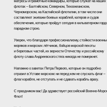
матросы и грамотные командиры, которые служат на наших
флотах – Балтийском, Северном, Тихоокеанском,
Черноморском, на Каспийской флотилии, в том числе они
составляют экипажи боевых кораблей, катеров и судов
обеспечения, которые пройдут сегодня в кильватерном горд
парадном строю.
Уверен, что благодаря профессионализму, стойкости военн
моряков и морских лётчиков, бойцов морской пехоты
и береговых частей, их верности Отечеству и российскому
флоту слава Андреевского стяга никогда не померкнет.
Напомню о заветах Петра Первого, которые он подробно
отразил в Уставе морском: ни перед кем не спускать флаг –
флаг корабля, не отступать и не сдавать корабль врагу.
С праздником вас! Да здравствует российский Военно-Морс
Флот!