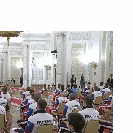
ь
ть следующие материалы
ти Премьер-министра
2
ва
4