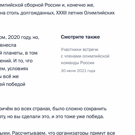
мпийской сборной России и, конечно же,
а столь долгожданных, XXXII летних Олимпийских
еля Правительства Юрием
3
Смотрите также
, 2020 году, но,
 внесла
ь, Ново-Огарёво
Участники встречи
 планеты, в том
с членами олимпийской
ний. И то, что
команды России
ем, условиях
30 июня 2021 года
ы всё же
щей победой
 Совета Безопасности
1
ичём во всех странах, было сложно сохранить
у, но вы сделали это, и это тоже уже победа.
быми. Рассчитываем, что организаторы примут все