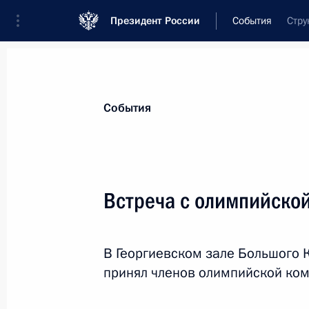
Президент России
События
Стру
Президент
Администрация
Государст
Новости
Стенограммы
Поездки
Те
События
Рубрикация материалов
Все материалы
Встреча с олимпийско
Послания Федеральному Собранию
Заявления по важнейшим вопросам
В Георгиевском зале Большого 
Совещания, заседания, рабочие встречи
принял членов олимпийской ком
Речи и обращения