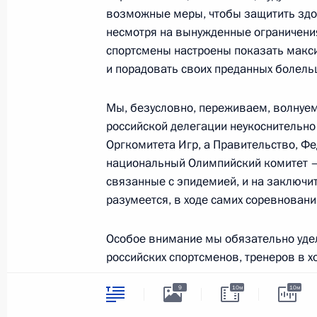
VIII Форум регионов России и Бело
возможные меры, чтобы защитить здор
1 июля 2021 года, 13:05
Москва, Кремль
несмотря на вынужденные ограничения,
спортсмены настроены показать макси
и порадовать своих преданных болель
30 июня 2021 года, среда
Мы, безусловно, переживаем, волнуем
Встреча с Нурсултаном Назарбаев
российской делегации неукоснительн
Оргкомитета Игр, а Правительство, Ф
30 июня 2021 года, 18:40
Москва, Кремль
национальный Олимпийский комитет – 
связанные с эпидемией, и на заключит
разумеется, в ходе самих соревновани
Встреча с олимпийской сборной Ро
30 июня 2021 года, 16:55
Москва, Кремль
Особое внимание мы обязательно уде
российских спортсменов, тренеров в 
спорта, к сожалению, по-прежнему акту
9
10м
10м
Прямая линия с Владимиром Пути
Права, интересы наших атлетов должн