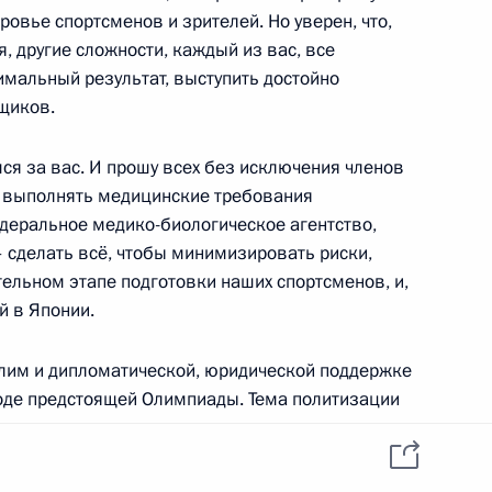
руссии
8
38м
овье спортсменов и зрителей. Но уверен, что,
 другие сложности, каждый из вас, все
мальный результат, выступить достойно
щиков.
ся за вас. И прошу всех без исключения членов
ым
4
о выполнять медицинские требования
едеральное медико-биологическое агентство,
сделать всё, чтобы минимизировать риски,
ельном этапе подготовки наших спортсменов, и,
й в Японии.
ссии
9
10м
лим и дипломатической, юридической поддержке
ходе предстоящей Олимпиады. Тема политизации
альна, никуда не ушла из повестки дня.
ным
:
17
ы быть защищены от любого произвола, в том