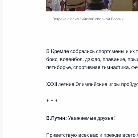
Обращение к участникам конферен
прокуратур европейских государств
Встреча с олимпийской сборной России
7 июля 2021 года, 10:00
Москва, Кремль
В Кремле собрались спортсмены и их 
6 июля 2021 года, вторник
бокс, волейбол, дзюдо, плавание, пры
Встреча с губернатором Кемеровск
пятиборье, спортивная гимнастика, фе
Цивилёвым
XXXII летние Олимпийские игры пройдут
6 июля 2021 года, 18:00
Кемерово
* * *
Торжественный вечер по случаю 30
В.Путин:
Уважаемые друзья!
6 июля 2021 года, 16:20
Кемерово
Приветствую всех вас и прежде всего 