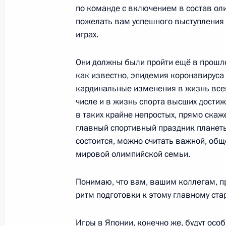
по команде с включением в состав оли
пожелать вам успешного выступления н
5 июля 2021 года, понедельник
играх.
Встреча с Заместителем Председат
Борисовым
Они должны были пройти ещё в прошлом
как известно, эпидемия коронавируса
5 июля 2021 года, 12:00
Московская област
кардинальные изменения в жизнь всей
числе и в жизнь спорта высших достиже
в таких крайне непростых, прямо скаж
2 июля 2021 года, пятница
главный спортивный праздник планет
состоится, можно считать важной, об
Совещание с постоянными членами
мировой олимпийской семьи.
2 июля 2021 года, 15:00
Москва, Кремль
Понимаю, что вам, вашим коллегам, пр
ритм подготовки к этому главному старт
1 июля 2021 года, четверг
Игры в Японии, конечно же, будут осо