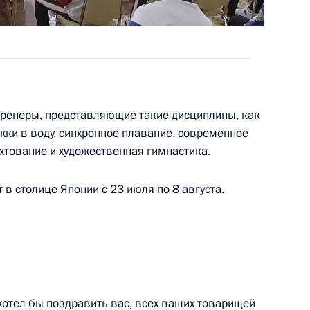
ции руководителей
1
4м
тренеры, представляющие такие дисциплины, как
жки в воду, синхронное плавание, современное
ой области Сергеем
3
хтование и художественная гимнастика.
 в столице Японии с 23 июля по 8 августа.
0-летия Кузбасса
3
9м
хотел бы поздравить вас, всех ваших товарищей