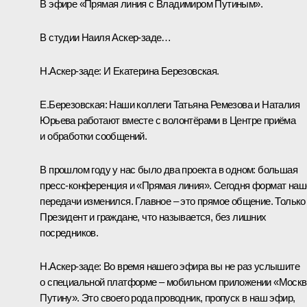
В эфире «Прямая линия с Владимиром Путиным».
В студии Наиля Аскер-заде…
Н.Аскер-заде:
И Екатерина Березовская.
Е.Березовская:
Наши коллеги Татьяна Ремезова и Наталия
Юрьева работают вместе с волонтёрами в Центре приёма
и обработки сообщений.
В прошлом году у нас было два проекта в одном: большая
пресс-конференция и «Прямая линия». Сегодня формат наш
передачи изменился. Главное – это прямое общение. Только
Президент и граждане, что называется, без лишних
посредников.
Н.Аскер-заде:
Во время нашего эфира вы не раз услышите
о специальной платформе – мобильном приложении «Москв
Путину». Это своего рода проводник, пропуск в наш эфир,