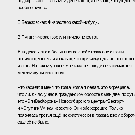
подыгрывают – на самом деле колют, я не знаю, что угодно 
вообще ничего.
Е.Березовская:
Физраствор какой-нибудь.
В.Путин:
Физраствор или ничего не колют.
Я надеюсь, что в большинстве своём граждане страны
понимают, что если я сказал, что прививку сделал, то так он
и есть. На таком уровне, мне кажется, люди не занимаются
мелким жульничеством.
Что касается меня, то тогда, когда я делал, это в феврале,
что ли, было, у нас в гражданском обороте были две, по сути
это «ЭпиВакКорона» Новосибирского центра «Вектор»
и «Спутник V», как известно. Они обе хорошие. Только
появилась третья ещё, но фактически в гражданском оборот
ещё её не было.