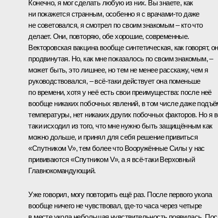
Конечно, я мог сделать любую из них. Вы знаете, как
ни покажется странным, особенно я с врачами-то даже
не советовался, я смотрел по своим знакомым – кто что
делает. Они, повторяю, обе хорошие, современные.
Векторовская вакцина вообще синтетическая, как говорят, о
продвинутая. Но, как мне показалось по своим знакомым, –
может быть, это лишнее, но тем не менее расскажу, чем я
руководствовался, – всё-таки действует она поменьше
по времени, хотя у неё есть свои преимущества: после неё
вообще никаких побочных явлений, в том числе даже подъё
температуры, нет никаких других побочных факторов. Но я в
таки исходил из того, что мне нужно быть защищённым как
можно дольше, и принял для себя решение привиться
«Спутником V», тем более что Вооружённые Силы у нас
прививаются «Спутником V», а я всё-таки Верховный
Главнокомандующий.
Уже говорил, могу повторить ещё раз. После первого укола
вообще ничего не чувствовал, где-то часа через четыре
в месте укола небольшая чувствительность появилась. По