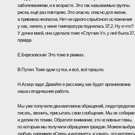
заболеваниями, и в возрасте. Это так называемые группы
риска, ещё раз повторяю. Это опасно, опасно для жизни,
а прививка неопасна. Нет ни одного серьёзного осложнения
у нас, ничего, у меня температура поднялась 37,2. Ну и что?
У дочки моей, она сделала тоже «Спутник V», у неё была 37,
правда.
Е.Березовская:
Это тоже в рамках.
В.Путин:
Тоже одни сутки, и всё, всё прошло.
Н.Аскер-заде:
Давайте я расскажу, как будет организована
наша сегодняшняя работа.
Мы уже получили два миллиона обращений, люди продолж
писать, звонить, присылать свои сообщения. Мы их собира
и делим по темам. Обратите внимание, это основные темы,
по которым мы получили обращения граждан. Можем выбра
любую, например «Связь и интернет», и узнать, что интерес