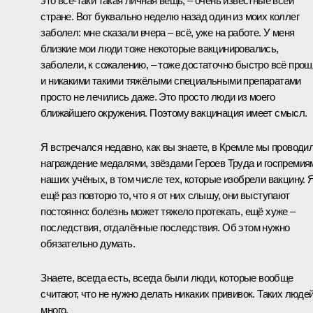
это всё-таки такая личная вещь, – очень известные всей
стране. Вот буквально неделю назад один из моих коллег
заболел: мне сказали вчера – всё, уже на работе. У меня
близкие мои люди тоже некоторые вакцинировались,
заболели, к сожалению, – тоже достаточно быстро всё про
и никакими такими тяжёлыми специальными препаратами
просто не лечились даже. Это просто люди из моего
ближайшего окружения. Поэтому вакцинация имеет смысл.
Я встречался недавно, как вы знаете, в Кремле мы проводи
награждение медалями, звёздами Героев Труда и госпремия
наших учёных, в том числе тех, которые изобрели вакцину. 
ещё раз повторю то, что я от них слышу, они выступают
постоянно: болезнь может тяжело протекать, ещё хуже –
последствия, отдалённые последствия. Об этом нужно
обязательно думать.
Знаете, всегда есть, всегда были люди, которые вообще
считают, что не нужно делать никаких прививок. Таких люде
много.