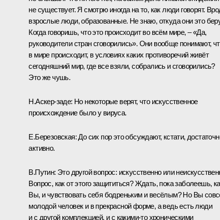
не существует. Я смотрю иногда на то, как люди говорят. Вро
взрослые люди, образованные. Не знаю, откуда они это беру
Когда говоришь, что это происходит во всём мире, – «Да,
руководители стран сговорились». Они вообще понимают, ч
в мире происходит, в условиях каких противоречий живёт
сегодняшний мир, где все взяли, собрались и сговорились?
Это же чушь.
Н.Аскер-заде:
Но некоторые верят, что искусственное
происхождение было у вируса.
Е.Березовская:
До сих пор это обсуждают, кстати, достаточн
активно.
В.Путин:
Это другой вопрос: искусственно или неискусствен
Вопрос, как от этого защититься? Ждать, пока заболеешь, к
Вы, и чувствовать себя бодреньким и весёлым? Но Вы сов
молодой человек и в прекрасной форме, а ведь есть люди
и с другой комплекцией, и с какими-то хроническими