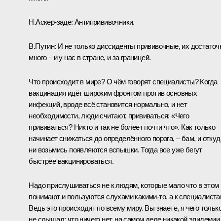
Н.Аскер-заде:
Антипрививочники.
В.Путин:
И не только диссиденты прививочные, их достаточ
много – и у нас в стране, и за границей.
Что происходит в мире? О чём говорят специалисты? Когда
вакцинация идёт широким фронтом против основных
инфекций, вроде всё становится нормально, и нет
необходимости, люди считают, прививаться: «Чего
прививаться? Никто и так не болеет почти что». Как только
начинает снижаться до определённого порога, – бам, и откуд
ни возьмись появляются вспышки. Тогда все уже бегут
быстрее вакцинироваться.
Надо прислушиваться не к людям, которые мало что в этом
понимают и пользуются слухами какими-то, а к специалиста
Ведь это происходит по всему миру. Вы знаете, я чего тольк
не слышал: что ничего нет, на самом деле никакой эпидемии