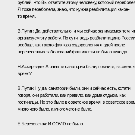
рублей. Что Вы ответите этому человеку, который переболе
Я тоже переболела, знаю, что нужна реабилитация какое-
то время.
В.Путин:
Да, действительно, и мы сейчас занимаемся тем, ч
организуем эту работу. По сути, ведь реабилитации в России
вообще, как такого фактора оздоровления людей после
перенесённых заболеваний фактически не было никогда.
Н.Аскер-заде
:
А раньше санатории были, помните, в советск
время?
В.Путин:
Ну да, санатории были, они и сейчас есть, кстати
говоря, они работали, как правило, как дома отдыха, как
гостиницы. Но это было в советское время, в советское вре
много чего было, а много чего не было.
Е.Березовская:
И COVID не было.