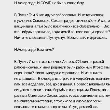
Н.Аскер-заде:
И COVID не было, слава богу.
В.Путин:
Там были другие заболевания. И, кстати говоря,
в условиях Советского Союза при достаточно жёсткой сист
вакцинации, а там было практически всё обязательно… Вас
кто-нибудь спрашивал, когда детей в школе вакцинировали?
Никто не спрашивал. Тук-тук-тук! Всем ставили одинаково.
Н.Аскер-заде
:
Вам тоже?
В.Путин:
И мне тоже, конечно. А что же? Я жил в простой
рабочей семье. У меня родители были рабочими. Кто их там
спрашивал? Никто никогда не спрашивал. И меня никто
не спрашивал. В очередь выстроили в медкабинет: пам-пам-
пам, всем сделали, всё, до свидания. Но зато стабильная б
ситуация с точки зрения борьбы с инфекциями. Потом, посл
развала Советского Союза, развалилась социальная систе
в значительной степени, в том числе и многие вопросы,
связанные с темами, которые мы обсуждаем сейчас.