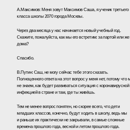
А.Максимов:
Меня зовут Максимов Саша, я ученик третьего
класса школы 2070 города Москвы.
Через два месяца у нас начинается новый учебный год.
Скажите, пожалуйста, как мы его встретим: за партой или же
дома?
Спасибо.
В.Путин:
Саш, не могу сейчас тебе этого сказать.
Полноценного ответа на этот вопрос у меня нет, потому что 
не знаем, как будет развиваться ситуация с коронавирусной
инфекцией в стране и там, где ты живёшь.
Тем не менее вопрос понятен, но скорее всего, что дети
младших классов, конечно, будут ходить в школу, ведь мы
и раньше их практически не закрывали, в самые сложные
времена прошлого года, весной и летом прошлого года.