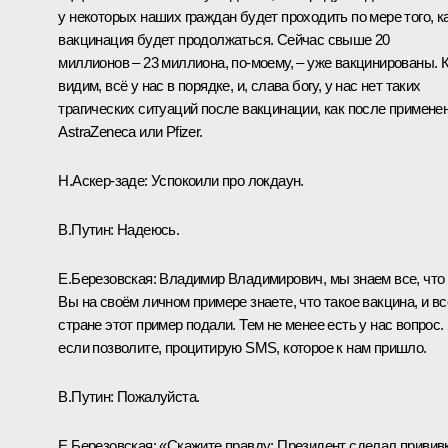
у некоторых наших граждан будет проходить по мере того, к
вакцинация будет продолжаться. Сейчас свыше 20
миллионов – 23 миллиона, по-моему, – уже вакцинированы. 
видим, всё у нас в порядке, и, слава богу, у нас нет таких
трагических ситуаций после вакцинации, как после примене
AstraZeneca или Pfizer.
Н.Аскер-заде:
Успокоили про локдаун.
В.Путин:
Надеюсь.
Е.Березовская:
Владимир Владимирович, мы знаем все, что
Вы на своём личном примере знаете, что такое вакцина, и вс
стране этот пример подали. Тем не менее есть у нас вопрос. 
если позволите, процитирую SMS, которое к нам пришло.
В.Путин:
Пожалуйста.
Е.Березовская:
«Скажите правду: Президент сделал привив