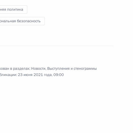
няя политика
«Большая перемена»
4
49м
ональная безопасность
ь, Ново-Огарёво
ти Премьер-министра
2
ован в разделах:
Новости
,
Выступления и стенограммы
бликации:
23 июня 2021 года, 09:00
ва
4