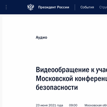
Президент России
События
Стру
Президент
Администрация
Государст
Новости
Стенограммы
Поездки
Те
Аудио
Рубрикация материалов
Все материалы
Видеообращение к учас
Послания Федеральному Собранию
Московской конферен
Заявления по важнейшим вопросам
безопасности
Совещания, заседания, рабочие встречи
Речи и обращения
23 июня 2021 года
09:00
Московская обл