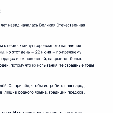
!
0 лет назад началась Великая Отечественная
 Совета Безопасности
2
-м с первых минут вероломного нападения
ны, но этот день – 22 июня – по-прежнему
сердцах всех поколений, накрывает болью
дей, потому что их испытания, те страшные годы
ра Хабаровского края
3
ёй. Он пришёл, чтобы истребить наш народ,
бов, лишив родного языка, традиций предков,
ы развития кадрового
4
36м
ория. И сегодня кровь стынет от того, как,