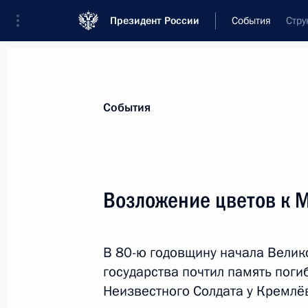
Президент России
События
Стру
Президент
Администрация
Государст
Новости
Стенограммы
Поездки
Те
События
Рубрикация материалов
Все материалы
Возложение цветов к М
Послания Федеральному Собранию
Заявления по важнейшим вопросам
В 80-ю годовщину начала Велик
Совещания, заседания, рабочие встречи
государства почтил память поги
Речи и обращения
Неизвестного Солдата у Кремлё