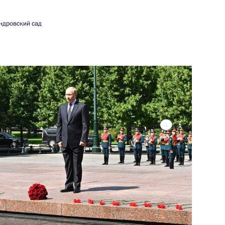
ндровский сад
ть следующие материалы
естного Солдата
17
15м
ровский сад
крытыми, несмотря