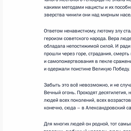
резерва Высшей школы госуправле
какими методами нацисты и их пособн
зверства чинили они над мирным насе
17 июня 2021 года, 15:25
Москва, Кремль
Ответом ненавистному, лютому злу ста
героизм советского народа. Вера люд
16 июня 2021 года, среда
обладала непостижимой силой. И ради
прошли через горе, страдания, смерть
Встреча с Президентом Швейцарии
и самопожертвования в пекле сражени
16 июня 2021 года, 20:00
Женева
и одержали поистине Великую Победу.
Забыть это всё невозможно, и не слу
Пресс-конференция по итогам рос
Вечный огонь. Проходят десятилетия, н
переговоров
людей всех поколений, всех возрасто
конечно, сюда – в Александровский са
16 июня 2021 года, 19:40
Женева
Для многих людей он родной, тот самы