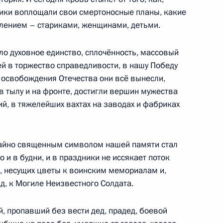
ния РАНХиГС
ики воплощали свои смертоносные планы, какие
лением – стариками, женщинами, детьми.
ло духовное единство, сплочённость, массовый
ей в торжество справедливости, в нашу Победу
 освобождения Отечества они всё вынесли,
 в тылу и на фронте, достигли вершин мужества
 Ги Пармеленом
5
й, в тяжелейших вахтах на заводах и фабриках
чайно священным символом нашей памяти стал
сийско-американских
о и в будни, и в праздники не иссякает поток
2
54м
в, несущих цветы к воинским мемориалам и,
д, к Могиле Неизвестного Солдата.
й, пропавший без вести дед, прадед, боевой