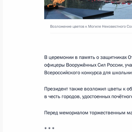
21 июня 2021 года, понедельник
Встреча с депутатами Государстве
Возложение цветов к Могиле Неизвестного Со
21 июня 2021 года, 13:50
Москва, Кремль
20 июня 2021 года, воскресенье
В церемонии в память о защитниках О
офицеры Вооружённых Сил России, уча
Поздравление с Днём медицинског
Всероссийского конкурса для школьни
20 июня 2021 года, 00:00
Президент также возложил цветы к об
в честь городов, удостоенных почётног
19 июня 2021 года, суббота
Перед мемориалом торжественным мар
Съезд партии «Единая Россия»
19 июня 2021 года, 15:20
Москва
* * *