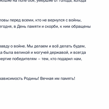
бшие на поле боя, умершие от голода, холода
ры
16
1м
ловы перед всеми, кто не вернулся с войны,
егодня, в День памяти и скорби, к ним обращены
 Сергеем Кравцовым
равду о войне. Мы делаем и всё делать будем,
3
а была великой и могучей державой, и всегда
ртие победителям – тем, кто подарил нам,
зависимость Родины! Вечная им память!
ании NBC
:
6