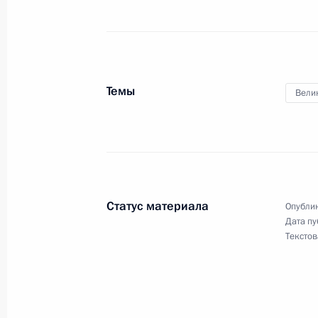
10 июня 2021 года, 11:00
Московская облас
9 июня 2021 года, среда
Темы
Вели
Церемония запуска первой техноло
ГПЗ
9 июня 2021 года, 14:20
Московская област
Статус материала
Опублик
Дата пу
8 июня 2021 года, вторник
Текстов
Встреча с представителями социал
8 июня 2021 года, 15:15
Московская област