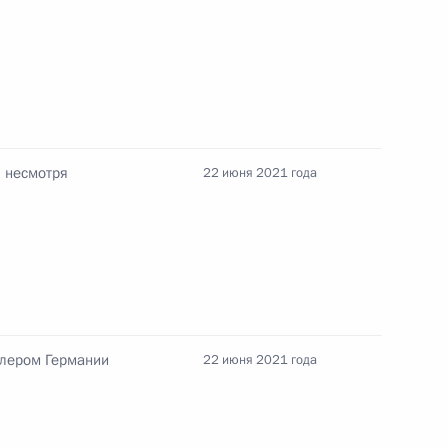
осударственных премий
16
57м
, несмотря
22 июня 2021 года
 Совета Безопасности
2
лером Германии
22 июня 2021 года
мторга Денисом Мантуровым
2