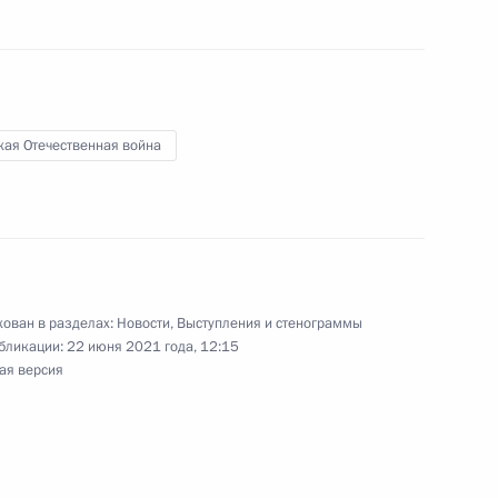
ть, Ново-Огарёво
кая Отечественная война
гической линии Амурского
4
14м
ь, Ново-Огарёво
ован в разделах:
Новости
,
Выступления и стенограммы
бликации:
22 июня 2021 года, 12:15
ая версия
ьных организаций
:
4
ь, Ново-Огарёво