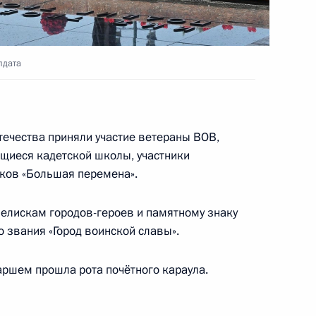
нной Думы седьмого созыва
6
22м
лдата
течества приняли участие ветераны ВОВ,
щиеся кадетской школы, участники
о работника
1
6м
ков «Большая перемена».
елискам городов-героев и памятному знаку
о звания «Город воинской славы».
шем прошла рота почётного караула.
:
6