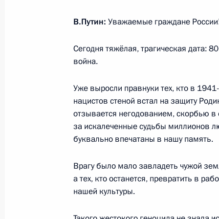
В.Путин:
Уважаемые граждане России
18 июня 2021 года, пятница
Сегодня тяжёлая, трагическая дата: 8
Совещание с постоянными членами
война.
18 июня 2021 года, 14:45
Москва, Кремль
Уже выросли правнуки тех, кто в 1941
нацистов стеной встал на защиту Роди
отзывается негодованием, скорбью в 
17 июня 2021 года, четверг
за искалеченные судьбы миллионов лю
буквально впечатаны в нашу память.
Рабочая встреча с врио губернато
Михаилом Дегтярёвым
Врагу было мало завладеть чужой земл
17 июня 2021 года, 17:05
Москва, Кремль
а тех, кто останется, превратить в ра
нашей культуры.
Встреча с выпускниками программ
Такого жестокого геноцида не знала ист