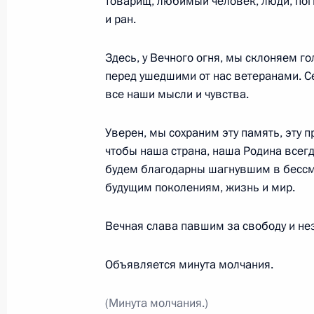
товарищ, любимый человек, люди, поги
Российско-американские перегово
и ран.
16 июня 2021 года, 18:30
Женева
Здесь, у Вечного огня, мы склоняем го
перед ушедшими от нас ветеранами. С
все наши мысли и чувства.
15 июня 2021 года, вторник
Встреча с Министром просвещения
Уверен, мы сохраним эту память, эту п
чтобы наша страна, наша Родина всегд
15 июня 2021 года, 13:30
Москва, Кремль
будем благодарны шагнувшим в бессме
будущим поколениям, жизнь и мир.
14 июня 2021 года, понедельник
Вечная слава павшим за свободу и не
Интервью американской телекомп
Объявляется минута молчания.
14 июня 2021 года, 16:00
Москва, Кремль
(Минута молчания.)