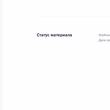
21 июня 2021 года, понедельник
Встреча с депутатами Государстве
21 июня 2021 года, 13:50
Москва, Кремль
Статус материала
Опублик
Дата пу
20 июня 2021 года, воскресенье
Поздравление с Днём медицинског
20 июня 2021 года, 00:00
19 июня 2021 года, суббота
Съезд партии «Единая Россия»
19 июня 2021 года, 15:20
Москва