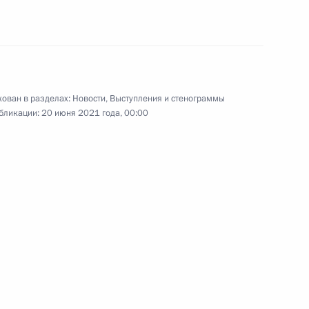
нной Думы седьмого созыва
6
22м
ован в разделах:
Новости
,
Выступления и стенограммы
бликации:
20 июня 2021 года, 00:00
о работника
1
6м
:
6