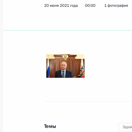
20 июня 2021 года
00:00
1 фотография
Показа
22 июня 2021 года, вторник
Возложение цветов к Могиле Неизв
22 июня 2021 года, 12:15
Москва, Александ
Статья Владимира Путина «Быть от
на прошлое»
22 июня 2021 года, 10:30
Темы
Здра