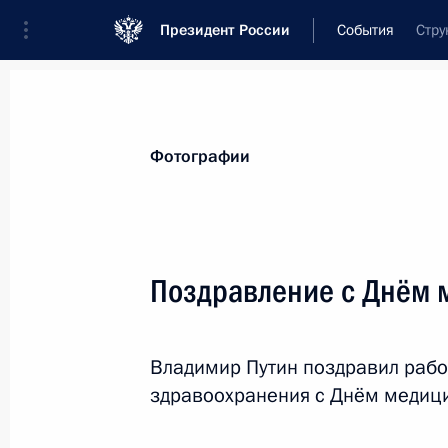
Президент России
События
Стру
Президент
Администрация
Государст
Новости
Стенограммы
Поездки
Те
Фотографии
Рубрикация материалов
Все материалы
Поздравление с Днём 
Послания Федеральному Собранию
Заявления по важнейшим вопросам
Владимир Путин поздравил рабо
Совещания, заседания, рабочие встречи
здравоохранения с Днём медици
Речи и обращения