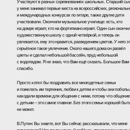
Участвуют в разных соревнованиях школьных. Старший сы
у меня занимал первые места на всероссийских, региональ
и международных конкурсах по гитаре, также другие дети
участвовали. Окончили музыкальное училище: есть, кто
на домре играет, кто на фортепиано играет. Один сын окончи
художественную школу с одной четвёркой, и теперь он
увлекается, ему это нравится, разведением цветов. У него э
серьёзное такое увлечение. Около нашего дома он развёл
цветы и сделал небольшой бассейн, пруд небольшой
с водопадом. Я не знаю, что Вам ещё сказать. Большое Вам
спасибо.
Просто хотел бы поздравить все многодетные семьи
и пожелать им терпения, любви к детям и чтобы они поболь
находили времени для общения с ними, потому что общение
с детьми – это самое главное. Без этого семьи хорошей быт
не может.
В.Путин:
Вы знаете, вот Вы сейчас рассказывали, что меня