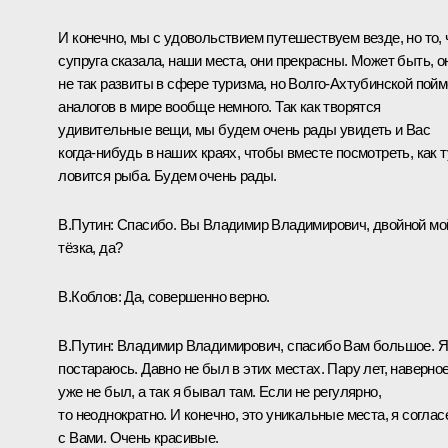
И конечно, мы с удовольствием путешествуем везде, но то, 
супруга сказала, наши места, они прекрасны. Может быть, о
не так развиты в сфере туризма, но Волго-Ахтубинской пойм
аналогов в мире вообще немного. Так как творятся
удивительные вещи, мы будем очень рады увидеть и Вас
когда-нибудь в наших краях, чтобы вместе посмотреть, как т
ловится рыба. Будем очень рады.
В.Путин:
Спасибо. Вы Владимир Владимирович, двойной мо
тёзка, да?
В.Коблов:
Да, совершенно верно.
В.Путин:
Владимир Владимирович, спасибо Вам большое. Я
постараюсь. Давно не был в этих местах. Пару лет, наверное
уже не был, а так я бывал там. Если не регулярно,
то неоднократно. И конечно, это уникальные места, я соглас
с Вами. Очень красивые.