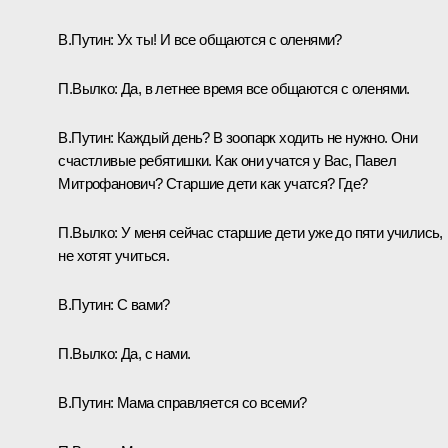
В.Путин:
Ух ты! И все общаются с оленями?
П.Вылко:
Да, в летнее время все общаются с оленями.
В.Путин:
Каждый день? В зоопарк ходить не нужно. Они
счастливые ребятишки. Как они учатся у Вас, Павел
Митрофанович? Старшие дети как учатся? Где?
П.Вылко:
У меня сейчас старшие дети уже до пяти учились,
не хотят учиться.
В.Путин:
С вами?
П.Вылко:
Да, с нами.
В.Путин:
Мама справляется со всеми?