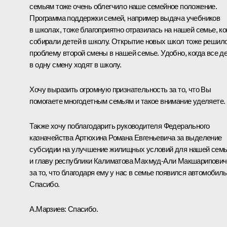
семьям тоже очень облегчило наше семейное положение.
Программа поддержки семей, например выдача учебников
в школах, тоже благоприятно отразилась на нашей семье, ко
собирали детей в школу. Открытие новых школ тоже решил
проблему второй смены в нашей семье. Удобно, когда все д
в одну смену ходят в школу.
Хочу выразить огромную признательность за то, что Вы
помогаете многодетным семьям и такое внимание уделяете.
Также хочу поблагодарить руководителя Федерального
казначейства Артюхина Романа Евгеньевича за выделение
субсидии на улучшение жилищных условий для нашей сем
и главу республики Калиматова Махмуд-Али Макшарипович
за то, что благодаря ему у нас в семье появился автомобиль
Спасибо.
А.Марзиев:
Спасибо.