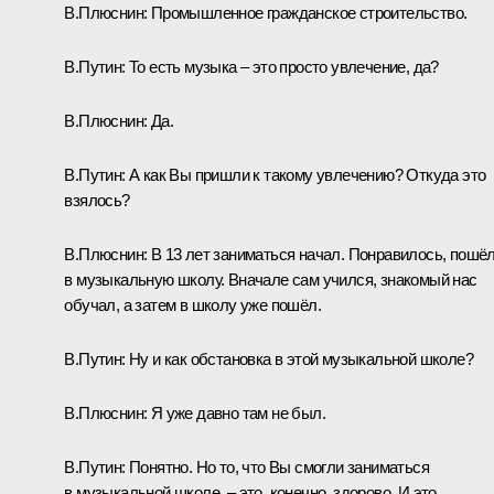
В.Плюснин:
Промышленное гражданское строительство.
В.Путин:
То есть музыка – это просто увлечение, да?
В.Плюснин:
Да.
В.Путин:
А как Вы пришли к такому увлечению? Откуда это
взялось?
В.Плюснин:
В 13 лет заниматься начал. Понравилось, пошё
в музыкальную школу. Вначале сам учился, знакомый нас
обучал, а затем в школу уже пошёл.
В.Путин:
Ну и как обстановка в этой музыкальной школе?
В.Плюснин:
Я уже давно там не был.
В.Путин:
Понятно. Но то, что Вы смогли заниматься
в музыкальной школе, – это, конечно, здорово. И это