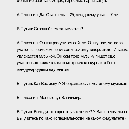
большие ребята, смотрю, взрослые парни сидят.
А.Плюснин:
Да. Старшему – 25, младшему у нас – 7 лет.
В.Путин:
Старший чем занимается?
А.Плюснин:
Он как раз учится сейчас. Они у нас, четверо,
учатся в Пермском политехническом университете. И также
увлекается музыкой. Он сам тоже музыку пишет ещё,
участвовал также в композиторских конкурсах и был
международным лауреатом.
В.Путин:
Как Вас зовут? Я обращаюсь к молодому музыкант
В.Плюснин:
Меня зовут Владимир.
В.Путин:
Володя, это просто увлечение? У Вас специальнос
Вы учитесь по какой специальности, на каком факультете?