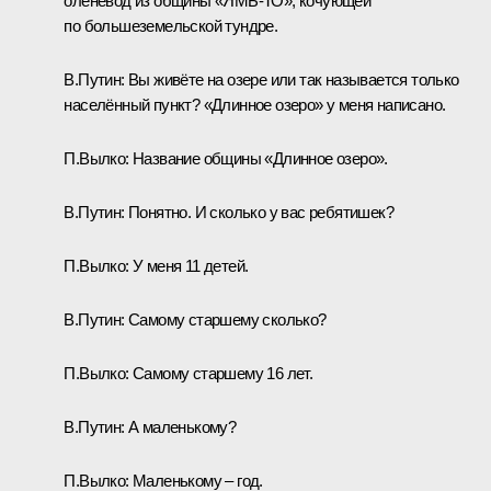
оленевод из общины «ЯМБ-ТО», кочующей
по большеземельской тундре.
В.Путин:
Вы живёте на озере или так называется только
населённый пункт? «Длинное озеро» у меня написано.
П.Вылко:
Название общины «Длинное озеро».
В.Путин:
Понятно. И сколько у вас ребятишек?
П.Вылко:
У меня 11 детей.
В.Путин:
Самому старшему сколько?
П.Вылко:
Самому старшему 16 лет.
В.Путин:
А маленькому?
П.Вылко:
Маленькому – год.