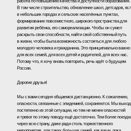
работа по повышению качества и доступности образования.
В том числе строительство, обновление школ, детсадов, яс
в небольших городах и сельских населённых пунктах,
формирование повсеместного, широкого пространства для
развития ребёнка, его самореализации. Чтобы он сумел
раскрыть свои способности, найти свой собственный путь
в жизни, чтобы была возможность состояться для любого
молодого человека и гражданина. Это принципиально важно
для всех семей, для всех детей и родителей, для всех нас.
Потому что, я хочу вновь повторить, речь идёт о будущем
России.
Дорогие друзья!
Мы с вами сегодня общаемся дистанционно. К сожалению,
опасности, связанные с эпидемией, сохраняются. Мы выхо
постепенно из этой ситуации, но тем не менее опасностей
и тревог по этому поводу ещё достаточно. Тем более поездк
через всю страну, даже ради столь торжественного
мероприятия, для таких больших семей, как ваши, пока