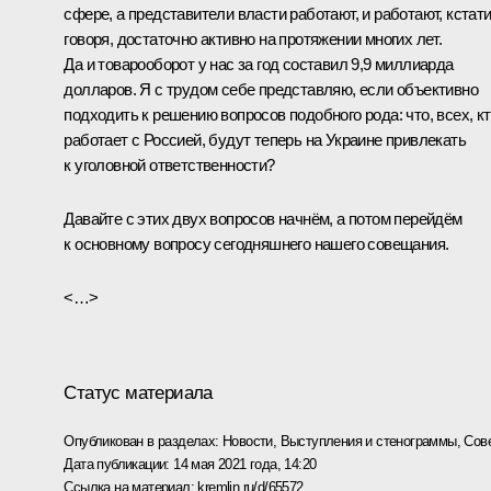
сфере, а представители власти работают, и работают, кстат
говоря, достаточно активно на протяжении многих лет.
Да и товарооборот у нас за год составил 9,9 миллиарда
долларов. Я с трудом себе представляю, если объективно
подходить к решению вопросов подобного рода: что, всех, к
работает с Россией, будут теперь на Украине привлекать
к уголовной ответственности?
Давайте с этих двух вопросов начнём, а потом перейдём
к основному вопросу сегодняшнего нашего совещания.
<…>
Статус материала
Опубликован в разделах:
Новости
,
Выступления и стенограммы
,
Сов
Дата публикации:
14 мая 2021 года, 14:20
Ссылка на материал:
kremlin.ru/d/65572