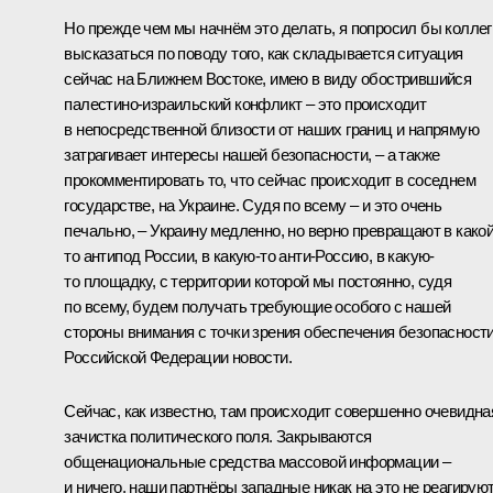
Но прежде чем мы начнём это делать, я попросил бы коллег
высказаться по поводу того, как складывается ситуация
сейчас на Ближнем Востоке, имею в виду обострившийся
палестино-израильский конфликт – это происходит
в непосредственной близости от наших границ и напрямую
затрагивает интересы нашей безопасности, – а также
прокомментировать то, что сейчас происходит в соседнем
государстве, на Украине. Судя по всему – и это очень
печально, – Украину медленно, но верно превращают в какой
то антипод России, в какую-то анти-Россию, в какую-
то площадку, с территории которой мы постоянно, судя
по всему, будем получать требующие особого с нашей
стороны внимания с точки зрения обеспечения безопасност
Российской Федерации новости.
Сейчас, как известно, там происходит совершенно очевидна
зачистка политического поля. Закрываются
общенациональные средства массовой информации –
и ничего, наши партнёры западные никак на это не реагируют