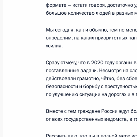
12 марта 2021 года, 13:45
Московская обла
формате – кстати говоря, достаточно 
большое количество людей в разных м
Мы сегодня, как и обычно, тем не мен
11 марта 2021 года, четверг
определим, на каких приоритетных на
Совещание о мерах по стимулиров
усилия.
активности
Сразу отмечу, что в 2020 году органы
11 марта 2021 года, 16:30
Московская обла
поставленные задачи. Несмотря на сл
действовали грамотно, чётко, без сб
безопасности и борьбу с преступност
10 марта 2021 года, среда
по улучшению ситуации на дорогах и в
Совещание с членами Правительст
Вместе с тем граждане России ждут бо
10 марта 2021 года, 18:30
Москва, Кремль
от всех государственных ведомств, в 
Рассчитываю, что вы в полной мере и