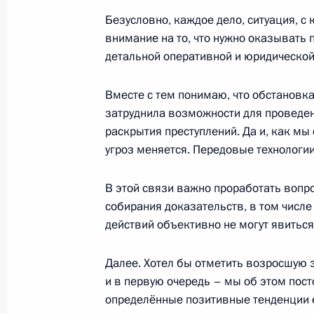
Безусловно, каждое дело, ситуация, с
2 марта 2021 года, 16:45
Москва, Кремль
внимание на то, что нужно оказывать 
детальной оперативной и юридической
1 марта 2021 года, понедельник
Вместе с тем понимаю, что обстановк
затруднила возможности для проведен
Встреча с главой Федерального ме
раскрытия преступлений. Да и, как мы
агентства Вероникой Скворцовой
угроз меняется. Передовые технологи
1 марта 2021 года, 13:15
Москва, Кремль
В этой связи важно проработать вопр
собирания доказательств, в том числе 
27 февраля 2021 года, суббота
действий объективно не могут явиться
Поздравление военнослужащим и в
Далее. Хотел бы отметить возросшую
операций
и в первую очередь – мы об этом пос
27 февраля 2021 года, 09:00
определённые позитивные тенденции е