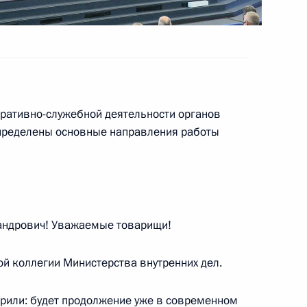
й области Андреем
3
еративно-служебной деятельности органов
 определены основные направления работы
лант и успех» Еленой
4
ндрович! Уважаемые товарищи!
ой коллегии Министерства внутренних дел.
 Совета Безопасности
2
орили: будет продолжение уже в современном