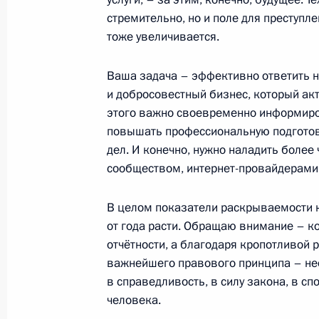
стремительно, но и поле для преступл
тоже увеличивается.
4 марта 2021 года, четверг
Встреча с участниками акции «Мы 
Ваша задача – эффективно ответить н
и добросовестный бизнес, который ак
4 марта 2021 года, 16:20
Москва, Кремль
этого важно своевременно информиро
повышать профессиональную подготовк
дел. И конечно, нужно наладить боле
3 марта 2021 года, среда
сообществом, интернет-провайдерами,
Расширенное заседание коллегии 
В целом показатели раскрываемости к
3 марта 2021 года, 14:15
Москва
от года расти. Обращаю внимание – кон
отчётности, а благодаря кропотливой р
важнейшего правового принципа – нео
в справедливость, в силу закона, в с
2 марта 2021 года, вторник
человека.
Совещание по вопросам развития 