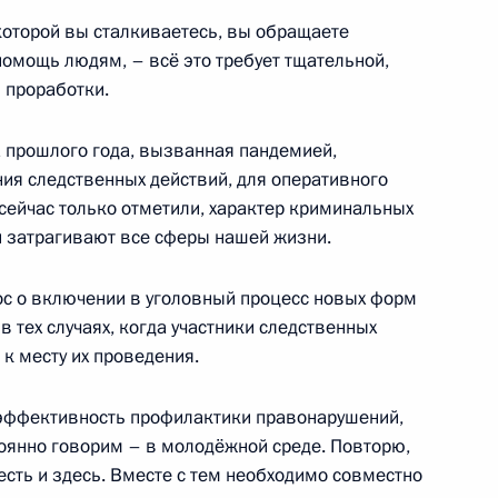
 которой вы сталкиваетесь, вы обращаете
помощь людям, – всё это требует тщательной,
 проработки.
а прошлого года, вызванная пандемией,
ия следственных действий, для оперативного
дико-биологического
2
 сейчас только отметили, характер криминальных
и затрагивают все сферы нашей жизни.
ос о включении в уголовный процесс новых форм
в тех случаях, когда участники следственных
 к месту их проведения.
етеранам Сил специальных
1
2м
 эффективность профилактики правонарушений,
тоянно говорим – в молодёжной среде. Повторю,
сть и здесь. Вместе с тем необходимо совместно