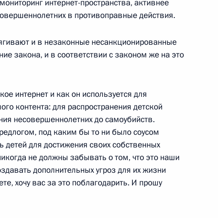
 мониторинг интернет-пространства, активнее
есовершеннолетних в противоправные действия.
втягивают и в незаконные несанкционированные
 Совета Безопасности
ние закона, и в соответствии с законом же на это
2
ль
кое интернет и как он используется для
го контента: для распространения детской
ения несовершеннолетних до самоубийств.
предлогом, под каким бы то ни было соусом
ленной палаты Сергеем
2
ь детей для достижения своих собственных
никогда не должны забывать о том, что это наши
ль
создавать дополнительных угроз для их жизни
ете, хочу вас за это поблагодарить. И прошу