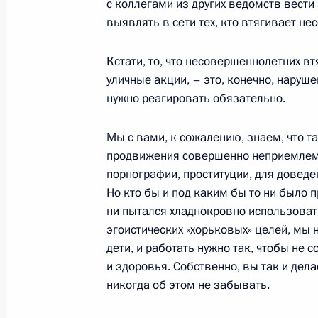
с коллегами из других ведомств вести
выявлять в сети тех, кто втягивает н
26 февраля 2021 года, пятница
Кстати, то, что несовершеннолетних 
Совещание с постоянными членами
уличные акции, – это, конечно, наруше
нужно реагировать обязательно.
26 февраля 2021 года, 14:30
Москва, Крем
Мы с вами, к сожалению, знаем, что та
продвижения совершенно неприемлемо
25 февраля 2021 года, четверг
порнографии, проституции, для довед
Но кто бы и под каким бы то ни было 
Встреча с главой Торгово-промыш
ни пытался хладнокровно использоват
Катыриным
эгоистических «хорьковых» целей, мы 
25 февраля 2021 года, 14:10
Москва, Крем
дети, и работать нужно так, чтобы не 
и здоровья. Собственно, вы так и дела
никогда об этом не забывать.
24 февраля 2021 года, среда