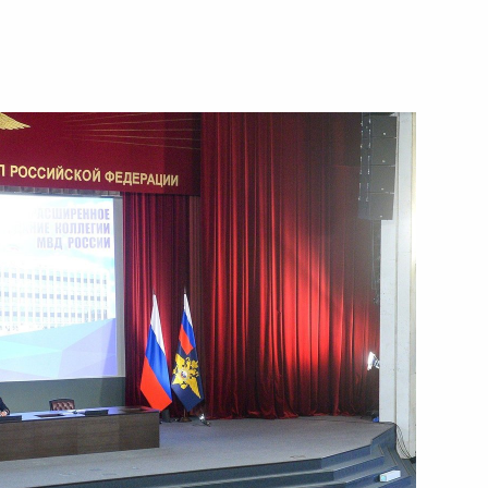
ть следующие материалы
оторудного комбината
9
24м
ы
5
47м