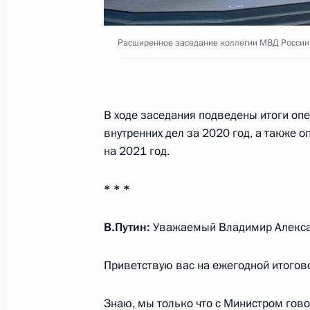
Встреча с губернатором Московско
Воробьёвым
Расширенное заседание коллегии МВД России
16 марта 2021 года, 13:30
Москва, Кремль
В ходе заседания подведены итоги оп
15 марта 2021 года, понедельник
внутренних дел за 2020 год, а также
на 2021 год.
Встреча с руководителем Фонда «Та
Шмелёвой
* * *
15 марта 2021 года, 13:50
Москва, Кремль
В.Путин:
Уважаемый Владимир Алекса
12 марта 2021 года, пятница
Приветствую вас на ежегодной итогов
Совещание с постоянными членами
Знаю, мы только что с Министром гов