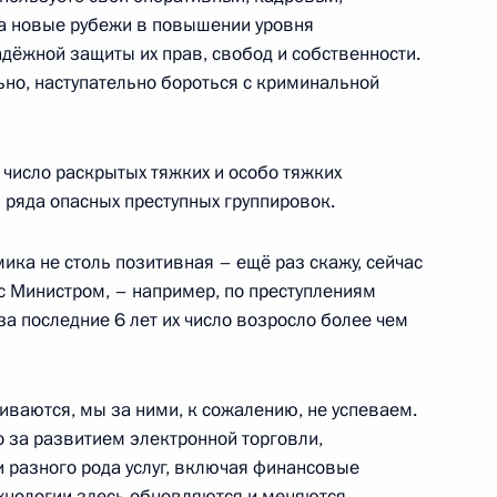
ргоблока АЭС «Аккую»
на новые рубежи в повышении уровня
3
29м
дёжной защиты их прав, свобод и собственности.
ьно, наступательно бороться с криминальной
 число раскрытых тяжких и особо тяжких
 ряда опасных преступных группировок.
шего образования Валерием
5
ика не столь позитивная – ещё раз скажу, сейчас
 с Министром, – например, по преступлениям
а последние 6 лет их число возросло более чем
иваются, мы за ними, к сожалению, не успеваем.
ам с 8 Марта
1
4м
о за развитием электронной торговли,
и разного рода услуг, включая финансовые
Технологии здесь обновляются и меняются