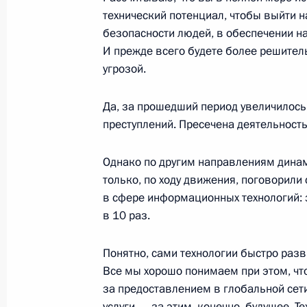
Запуск строительства третьего эне
технический потенциал, чтобы выйти 
безопасности людей, в обеспечении на
10 марта 2021 года, 16:25
Москва, Кремль
И прежде всего будете более решител
угрозой.
9 марта 2021 года, вторник
Да, за прошедший период увеличилось
преступлений. Пресечена деятельность
Встреча с Министром науки и выс
Фальковым
Однако по другим направлениям динам
9 марта 2021 года, 13:40
Москва, Кремль
только, по ходу движения, поговорили
в сфере информационных технологий: з
в 10 раз.
8 марта 2021 года, понедельник
Понятно, сами технологии быстро разв
Поздравление российским женщин
Все мы хорошо понимаем при этом, чт
за предоставлением в глобальной сет
8 марта 2021 года, 09:00
Москва, Кремль
услуги, – за этим, конечно, будущее. 