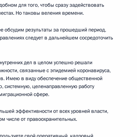
сть, Ново-Огарёво
удобном для того, чтобы сразу задействовать
естах. Но таковы веления времени.
ее обсудим результаты за прошедший период,
правлениях следует в дальнейшем сосредоточить
анию инвестиционной
:
4
 внутренних дел в целом успешно решали
сть, Ново-Огарёво
ожности, связанные с эпидемией коронавируса,
оев. Имею в виду обеспечение общественной
ью, системную, целенаправленную работу
 миграционной сфере.
ва
2
льшей эффективности от всех уровней власти,
том числе от правоохранительных.
спользуете свой оперативный, кадровый,