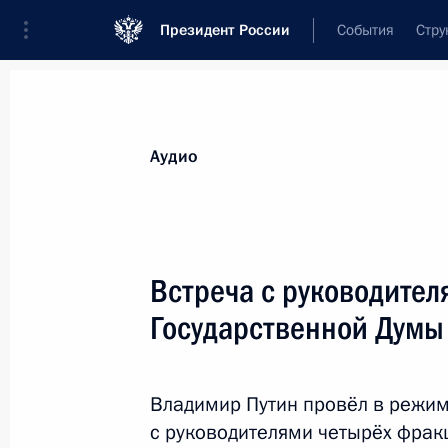
Президент России
События
Стру
Видеозаписи
Фотографии
Аудиозапи
Все материалы
Выступления
Совещан
Аудио
Показа
Встреча с руководите
Государственной Думы
Совещание о наращивании
производства вакцин и ходе
Владимир Путин провёл в режи
вакцинации
с руководителями четырёх фрак