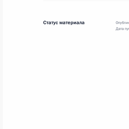
Совещание по вопросам
Статус материала
Опублик
развития угольной отрасли
Дата пу
2 марта 2021 года
Аудио, 14 мин.
Президент провёл в режиме
видеоконференции совещание
по вопросам развития угольной
отрасли.
Совещание с членами