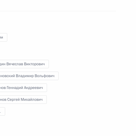
ии
Встреча с участниками
акции «Мы вместе»
дин Вячеслав Викторович
новский Владимир Вольфович
4 марта 2021 года
Аудио, 2 ч.
нов Геннадий Андреевич
Президент провёл встречу
нов Сергей Михайлович
с участниками общероссийской
акции взаимопомощи «Мы
1
вместе».