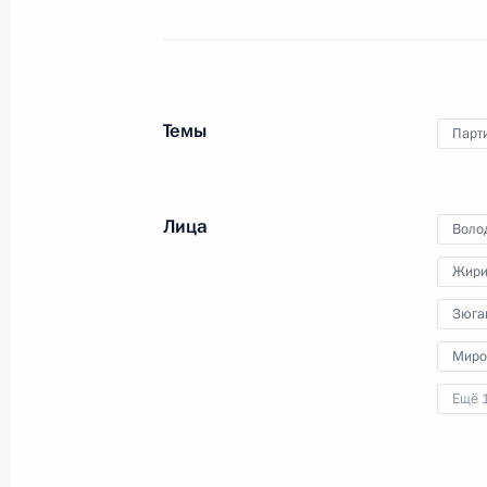
Темы
Парт
Совещание о мерах
по стимулированию
Лица
инвестиционной активности
Воло
Жири
11 марта 2021 года
Аудио, 2 ч.
Зюга
Президент провёл в режиме
Миро
видеоконференции совещание
с представителями деловых кругов
Ещё 
по вопросам повышения
инвестиционной активности.