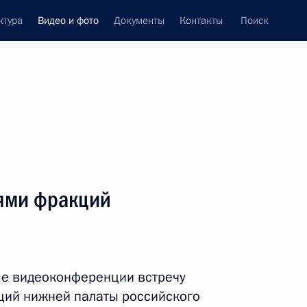
ктура
Видео и фото
Документы
Контакты
Поиск
си
ия, встречи
Встречи со СМИ
март, 2021
ть следующие материалы
лями фракций
Совещание по вопросам
социально-экономического
ме видеоконференции встречу
развития Крыма
ций нижней палаты российского
и Севастополя