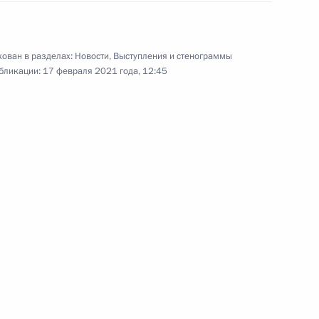
Встреча с руководителями
ован в разделах:
Новости
,
Выступления и стенограммы
фракций Государственной
бликации:
17 февраля 2021 года, 12:45
Думы
17 февраля 2021 года
Аудио, 2 ч.
Владимир Путин провёл в режиме
видеоконференции встречу
с руководителями четырёх
фракций нижней палаты
российского парламента.