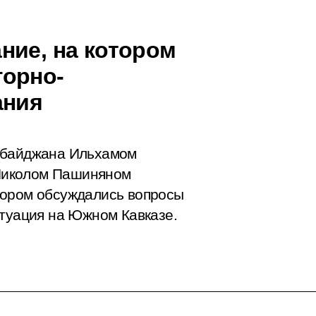
ние, на котором
горно-
ания
рбайджана Ильхамом
Николом Пашиняном
тором обсуждались вопросы
итуация на Южном Кавказе.