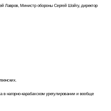
ей Лавров
, Министр обороны
Сергей Шойгу
, директор
твенских.
са в нагорно-карабахском урегулировании и вообще