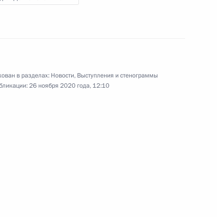
на встрече глав делегаций стран –
участниц «Группы двадцати»,
приглашённых государств
и международных организаций.
ован в разделах:
Новости
,
Выступления и стенограммы
бликации:
26 ноября 2020 года, 12:10
Саммит АТЭС
20 ноября 2020 года
Аудио, 8 мин.
Владимир Путин принял участие
в рабочем заседании лидеров