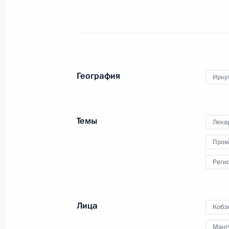
Президент в режиме
видеоконференции провёл
совещание о ходе ликвидации
накопленного вреда окружающей
среде на территории города
Усолья-Сибирского Иркутской
География
Иркут
области.
Темы
Лека
Церемония вручения
Пром
верительных грамот
Реги
Лица
24 ноября 2020 года
Аудио, 18 мин.
Кобз
Мант
Владимир Путин принял