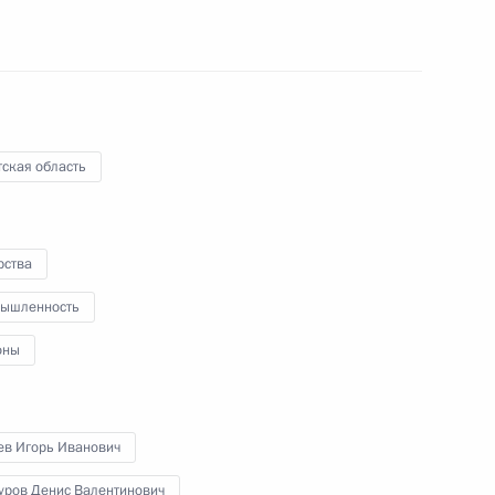
Владимир Путин в режиме
видеоконференции принял участие
в открытии нового цеха
крупнотоннажного производства
фармацевтических субстанций
на заводе «БратскХимСинтез»
ская область
группы компаний «Фармасинтез».
рства
Саммит «Группы двадцати»
ышленность
оны
21 ноября 2020 года
Аудио, 9 мин.
ев Игорь Иванович
уров Денис Валентинович
Владимир Путин выступил