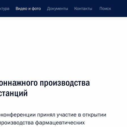
ктура
Видео и фото
Документы
Контакты
Поиск
си
ия, встречи
Встречи со СМИ
декабрь, 2020
ть следующие материалы
тоннажного производства
станций
Совещание
по стратегическому
конференции принял участие в открытии
развитию
 производства фармацевтических
нефтегазохимической