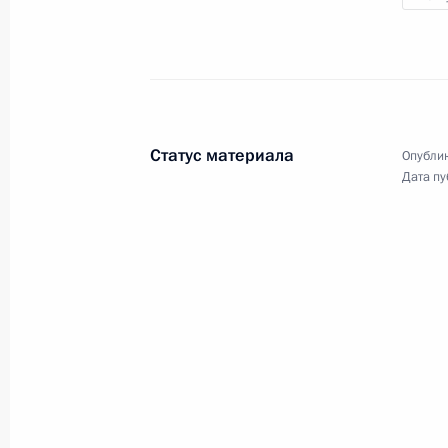
верительные грамоты у вновь
прибывших послов иностранных
государств. Церемония
традиционно состоялась
в Александровском зале Большого
Кремлёвского дворца.
Статус материала
Опублик
Дата пу
Совещание о российской
миротворческой миссии
в Нагорном Карабахе
20 ноября 2020 года
Аудио, 31 мин.
Президент провёл в режиме
видеоконференции совещание