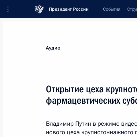
Президент России
События
Стру
Видеозаписи
Фотографии
Аудиозапи
Все материалы
Выступления
Совещан
Аудио
Показа
Открытие цеха крупно
фармацевтических суб
Сессия Совета коллективной
безопасности ОДКБ
Владимир Путин в режиме видео
нового цеха крупнотоннажного