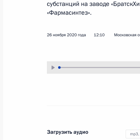
субстанций на заводе «БратскХ
2 декабря 2020 года
Аудио, 48 мин.
«Фармасинтез».
Под председательством
Владимира Путина в режиме
26 ноября 2020 года
12:10
Московская о
видеоконференции состоялось
заседание Совета коллективной
безопасности Организации
Договора о коллективной
безопасности.
Совещание о ходе
ликвидации вреда
окружающей среде в городе
Усолье-Сибирском
Загрузить аудио
mp3,
26 ноября 2020 года
Аудио, 31 мин.