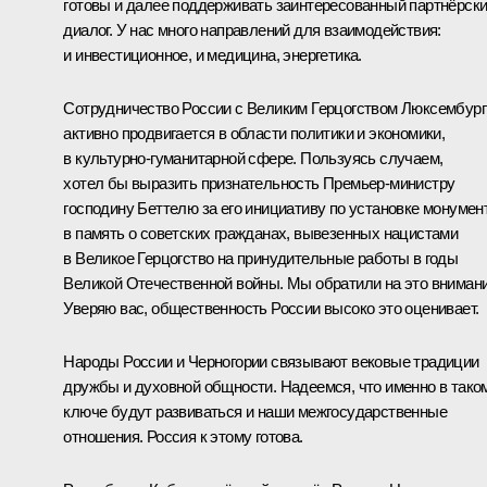
готовы и далее поддерживать заинтересованный партнёрск
диалог. У нас много направлений для взаимодействия:
и инвестиционное, и медицина, энергетика.
Сотрудничество России с Великим Герцогством Люксембург
активно продвигается в области политики и экономики,
в культурно-гуманитарной сфере. Пользуясь случаем,
хотел бы выразить признательность Премьер-министру
господину Беттелю за его инициативу по установке монумен
в память о советских гражданах, вывезенных нацистами
в Великое Герцогство на принудительные работы в годы
Великой Отечественной войны. Мы обратили на это внимани
Уверяю вас, общественность России высоко это оценивает.
Народы России и Черногории связывают вековые традиции
дружбы и духовной общности. Надеемся, что именно в тако
ключе будут развиваться и наши межгосударственные
отношения. Россия к этому готова.