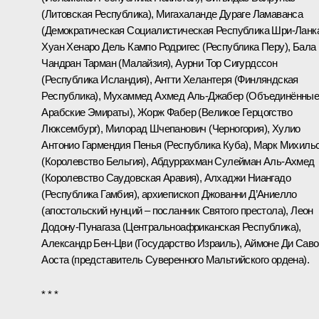
(Литовская Республика), Мигахаланде Дураге Ламаванса
(Демократическая Социалистическая Республика Шри-Ланка
Хуан Хенаро Дель Кампо Родригес (Республика Перу), Бала
Чандран Тарман (Малайзия), Аурни Тор Сигурдссон
(Республика Исландия), Антти Хелантеря (Финляндская
Республика), Мухаммед Ахмед Аль-Джабер (Объединённы
Арабские Эмираты), Жорж Фабер (Великое Герцогство
Люксембург), Милорад Шчепанович (Черногория), Хулио
Антонио Гармендия Пенья (Республика Куба), Марк Михиль
(Королевство Бельгия), Абдуррахман Сулейман Аль-Ахмед
(Королевство Саудовская Аравия), Алхаджи Ниангадо
(Республика Гамбия), архиепископ Джованни Д’Аниелло
(апостольский нунций – посланник Святого престола), Леон
Додону-Пунагаза (Центральноафриканская Республика),
Александр Бен-Цви (Государство Израиль), Аймоне Ди Сав
Аоста (представитель Суверенного Мальтийского ордена).
* * *