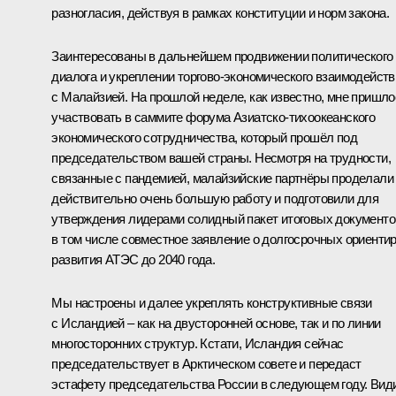
разногласия, действуя в рамках конституции и норм закона.
Заинтересованы в дальнейшем продвижении политического
диалога и укреплении торгово-экономического взаимодейств
с Малайзией. На прошлой неделе, как известно, мне пришло
участвовать в саммите форума Азиатско-тихоокеанского
экономического сотрудничества, который прошёл под
председательством вашей страны. Несмотря на трудности,
связанные с пандемией, малайзийские партнёры проделали
действительно очень большую работу и подготовили для
утверждения лидерами солидный пакет итоговых документо
в том числе совместное заявление о долгосрочных ориенти
развития АТЭС до 2040 года.
Мы настроены и далее укреплять конструктивные связи
с Исландией – как на двусторонней основе, так и по линии
многосторонних структур. Кстати, Исландия сейчас
председательствует в Арктическом совете и передаст
эстафету председательства России в следующем году. Вид