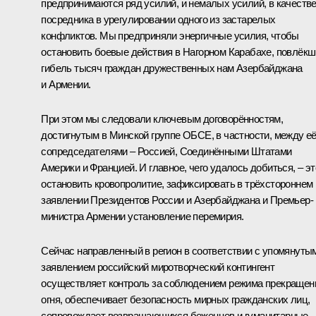
предпринимаются ряд усилий, и немалых усилий, в качеств
посредника в урегулировании одного из застарелых
конфликтов. Мы предприняли энергичные усилия, чтобы
остановить боевые действия в Нагорном Карабахе, повлёк
гибель тысяч граждан дружественных нам Азербайджана
и Армении.
При этом мы следовали ключевым договорённостям,
достигнутым в Минской группе ОБСЕ, в частности, между е
сопредседателями – Россией, Соединёнными Штатами
Америки и Францией. И главное, чего удалось добиться, – эт
остановить кровопролитие, зафиксировать в трёхстороннем
заявлении Президентов России и Азербайджана и Премьер-
министра Армении установление перемирия.
Сейчас направленный в регион в соответствии с упомянуты
заявлением российский миротворческий контингент
осуществляет контроль за соблюдением режима прекращен
огня, обеспечивает безопасность мирных гражданских лиц,
сопровождает возвращающихся беженцев и гуманитарные