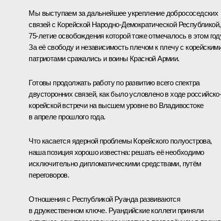
Мы выступаем за дальнейшее укрепление добрососедских
связей с Корейской Народно-Демократической Республикой,
75-летие освобождения которой тоже отмечалось в этом году
За её свободу и независимость плечом к плечу с корейским
патриотами сражались и воины Красной Армии.
Готовы продолжать работу по развитию всего спектра
двусторонних связей, как было условлено в ходе российско
корейской встречи на высшем уровне во Владивостоке
в апреле прошлого года.
Что касается ядерной проблемы Корейского полуострова,
наша позиция хорошо известна: решать её необходимо
исключительно дипломатическими средствами, путём
переговоров.
Отношения с Республикой Руанда развиваются
в дружественном ключе. Руандийские коллеги приняли