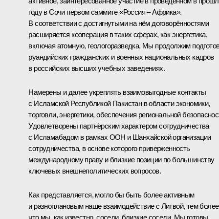
активное, заинтересованное участие в проведённом в прош
году в Сочи первом саммите «Россия – Африка».
В соответствии с достигнутыми на нём договорённостями
расширяется кооперация в таких сферах, как энергетика,
включая атомную, геологоразведка. Мы продолжим подгото
руандийских гражданских и военных национальных кадров
в российских высших учебных заведениях.
Намерены и далее укреплять взаимовыгодные контакты
с Исламской Республикой Пакистан в области экономики,
торговли, энергетики, обеспечения региональной безопаснос
Удовлетворены партнёрским характером сотрудничества
с Исламабадом в рамках ООН и Шанхайской организации
сотрудничества, в основе которого приверженность
международному праву и близкие позиции по большинству
ключевых внешнеполитических вопросов.
Как представляется, могло бы быть более активным
и разноплановым наше взаимодействие с Литвой, тем более
что мы, как известно, соседи, близкие соседи. Мы готовы