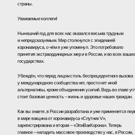
страны.
Уважаемые коллеги!
Нынешний год для всех нас оказался весьма трудным
и непредсказуемым. Мир столкнулся с эпидемией
коронавируса, о чём я уже упомянул. Это потребовало
принятия экстраординарных мер и в России, и во всех ваши
государствах.
Убеждён, что перед лицом столь беспрецедентного вызова
у международного сообщества нет, просто нет иной
альтернативы, кроме объединения усилий. Ведь во главе уг
стоит базовая ценность – жизнь и здоровье наших граждан.
Как вы знаете, в России разработана и уже применяется пер
в мире вакцина от коронавируса «Спутник V»,
зарегистрирована и вторая – «ЭпиВакКорона». Теперь
главное – наладить массовое производство у нас, в России,