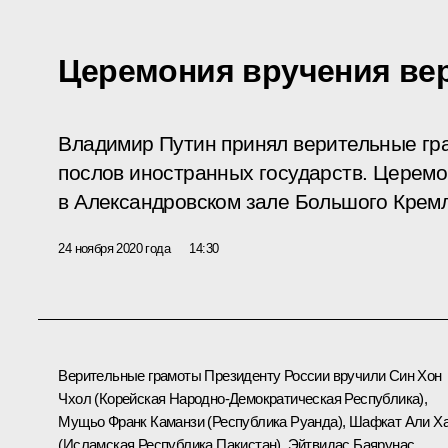
Церемония вручения ве
Владимир Путин принял верительные гр
послов иностранных государств. Церемо
в Александровском зале Большого Кремл
24 ноября 2020 года
14:30
Верительные грамоты Президенту России вручили Син Хон
Чхол (Корейская Народно-Демократическая Республика),
Мущьо Франк Каманзи (Республика Руанда), Шафкат Али Х
(Исламская Республика Пакистан), Эйтвидас Баярунас