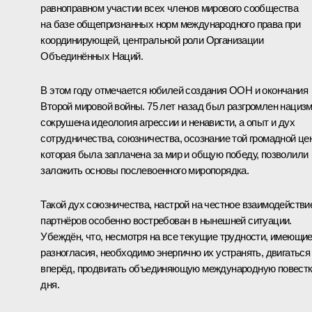
равноправном участии всех членов мирового сообщества
на базе общепризнанных норм международного права при
координирующей, центральной роли Организации
Объединённых Наций.
В этом году отмечается юбилей создания ООН и окончания
Второй мировой войны. 75 лет назад был разгромлен нацизм
сокрушена идеология агрессии и ненависти, а опыт и дух
сотрудничества, союзничества, осознание той громадной це
которая была заплачена за мир и общую победу, позволили
заложить основы послевоенного миропорядка.
Такой дух союзничества, настрой на честное взаимодействи
партнёров особенно востребован в нынешней ситуации.
Убеждён, что, несмотря на все текущие трудности, имеющи
разногласия, необходимо энергично их устранять, двигаться
вперёд, продвигать объединяющую международную повест
дня.