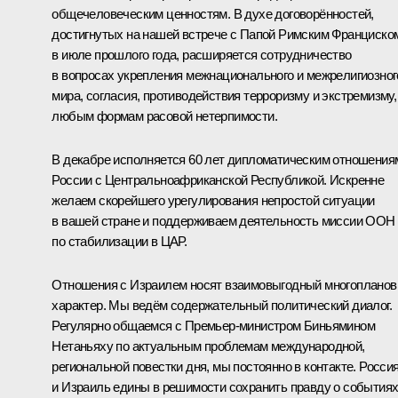
общечеловеческим ценностям. В духе договорённостей,
достигнутых на нашей встрече с Папой Римским Франциско
в июле прошлого года, расширяется сотрудничество
в вопросах укрепления межнационального и межрелигиозног
мира, согласия, противодействия терроризму и экстремизму,
любым формам расовой нетерпимости.
В декабре исполняется 60 лет дипломатическим отношения
России с Центральноафриканской Республикой. Искренне
желаем скорейшего урегулирования непростой ситуации
в вашей стране и поддерживаем деятельность миссии ООН
по стабилизации в ЦАР.
Отношения с Израилем носят взаимовыгодный многоплано
характер. Мы ведём содержательный политический диалог.
Регулярно общаемся с Премьер-министром Биньямином
Нетаньяху по актуальным проблемам международной,
региональной повестки дня, мы постоянно в контакте. Росси
и Израиль едины в решимости сохранить правду о события