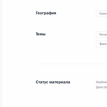
География
Санк
Главный военно-морской
Темы
Реги
парад
Транс
26 июля 2020 года
Видео, 7 мин.
Статус материала
Опублик
Дата пу