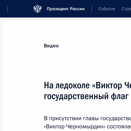
Президент России
События
Стру
Видеозаписи
Фотографии
Аудиозапи
Все материалы
Выступления
Совещан
Видео
Показа
На ледоколе «Виктор 
государственный флаг
Поздравление с Рожде
В присутствии главы государст
7 января 2021 года
Новгородская обла
«Виктор Черномырдин» состояла