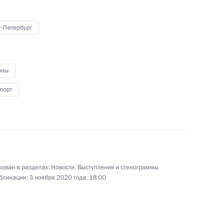
т-Петербург
Беседа с работниками
оны
судостроительного завода
порт
«Залив»
20 июля 2020 года
Видео, 13 мин.
ован в разделах:
Новости
,
Выступления и стенограммы
бликации:
3 ноября 2020 года, 18:00