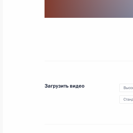
Посещение Парка
покорителей космоса имени
Юрия Гагарина
12 апреля 2021 года
Видео, 53 сек.
Загрузить видео
Высо
Станд