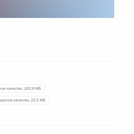
На ледоколе «Виктор
Черномырдин» поднят
государственный флаг
3 ноября 2020 года
Видео, 6 мин.
кое качество,
162.9 МБ
артное качество,
22.5 МБ