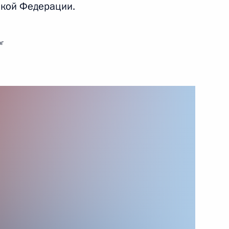
ской Федерации.
рг