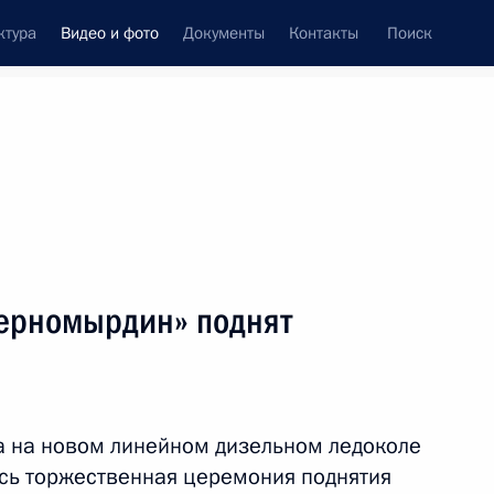
ктура
Видео и фото
Документы
Контакты
Поиск
си
ия, встречи
Встречи со СМИ
январь, 2021
ть следующие материалы
Черномырдин» поднят
ством Христовым
ва на новом линейном дизельном ледоколе
сть
Видео, 5 мин.
сь торжественная церемония поднятия