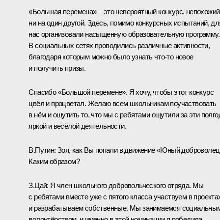
«Большая перемена» – это невероятный конкурс, непохожий
ни на один другой. Здесь, помимо конкурсных испытаний, дл
нас организовали насыщенную образовательную программу.
В социальных сетях проводились различные активности,
благодаря которым можно было узнать что-то новое
и получить призы.
Спасибо «Большой перемене». Я хочу, чтобы этот конкурс
цвёл и процветал. Желаю всем школьникам поучаствовать
в нём и ощутить то, что мы с ребятами ощутили за эти полго
яркой и весёлой деятельности.
В.Путин:
Зоя, как Вы попали в движение «Юный доброволец
Каким образом?
З.Цай:
Я член школьного добровольческого отряда. Мы
с ребятами вместе уже с пятого класса участвуем в проекта
и разрабатываем собственные. Мы занимаемся социальны
волонтёрством, и именно в этой номинации я победила