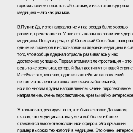
горю желанием попасть в «Росатом», и из-за этого ядерная
медицина – это как раз моё.
В.Путин:
Да, и это направление у нас всегда было хорошо
развито, представлено. У нас есть планы по развитию ядерн
медицины. По сути дела, ещё Советский Союз был, наверно
одним из пионеров в использовании ядерной медицины в си
того, что вообще ядерная отрасль развивалась у нас
достаточно успешно. Первая атомная электростанция – это
ведь тоже результат, который был достигнут в нашей стране
И сейчас это, конечно, одно из важнейших направлений
не только по лечению онкологических заболеваний,
но и по многим другим направлениям. Очень перспективное
направление, очень перспективное, чрезвычайно интересное
Я только что, реагируя на то, что было сказано Даниялом,
сказал, что медицина стала уже и всё более и более
становится высокотехнологичной сферой. Это ярчайший
пример высоких технологий в медицине. Это очень интересн