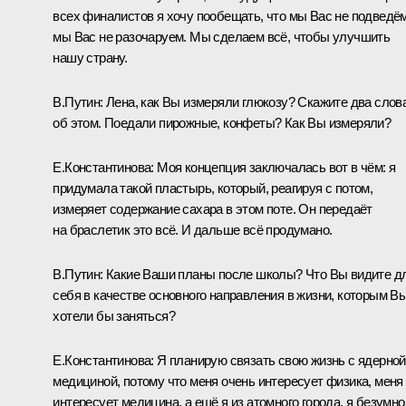
всех финалистов я хочу пообещать, что мы Вас не подведём
мы Вас не разочаруем. Мы сделаем всё, чтобы улучшить
нашу страну.
В.Путин:
Лена, как Вы измеряли глюкозу? Скажите два слов
об этом. Поедали пирожные, конфеты? Как Вы измеряли?
Е.Константинова:
Моя концепция заключалась вот в чём: я
придумала такой пластырь, который, реагируя с потом,
измеряет содержание сахара в этом поте. Он передаёт
на браслетик это всё. И дальше всё продумано.
В.Путин:
Какие Ваши планы после школы? Что Вы видите д
себя в качестве основного направления в жизни, которым В
хотели бы заняться?
Е.Константинова:
Я планирую связать свою жизнь с ядерной
медициной, потому что меня очень интересует физика, меня
интересует медицина, а ещё я из атомного города, я безумно