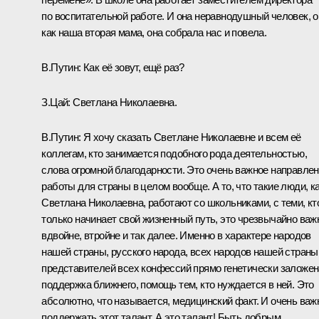
по воспитательной работе. И она неравнодушный человек, о
как наша вторая мама, она собрала нас и повела.
В.Путин:
Как её зовут, ещё раз?
З.Цай:
Светлана Николаевна.
В.Путин:
Я хочу сказать Светлане Николаевне и всем её
коллегам, кто занимается подобного рода деятельностью,
слова огромной благодарности. Это очень важное направле
работы для страны в целом вообще. А то, что такие люди, к
Светлана Николаевна, работают со школьниками, с теми, кт
только начинает свой жизненный путь, это чрезвычайно важ
вдвойне, втройне и так далее. Именно в характере народов
нашей страны, русского народа, всех народов нашей страны
представителей всех конфессий прямо генетически заложен
поддержка ближнего, помощь тем, кто нуждается в ней. Это
абсолютно, что называется, медицинский факт. И очень важ
поддержать этот талант. А это талант! Быть добрым