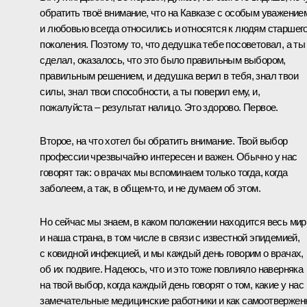
обратить твоё внимание, что на Кавказе с особым уважение
и любовью всегда относились и относятся к людям старшег
поколения. Поэтому то, что дедушка тебе посоветовал, а ты
сделал, оказалось, что это было правильным выбором,
правильным решением, и дедушка верил в тебя, знал твои
силы, знал твои способности, а ты поверил ему, и,
пожалуйста – результат налицо. Это здорово. Первое.
Второе, на что хотел бы обратить внимание. Твой выбор
профессии чрезвычайно интересен и важен. Обычно у нас
говорят так: о врачах мы вспоминаем только тогда, когда
заболеем, а так, в общем-то, и не думаем об этом.
Но сейчас мы знаем, в каком положении находится весь мир
и наша страна, в том числе в связи с известной эпидемией,
с ковидной инфекцией, и мы каждый день говорим о врачах,
об их подвиге. Надеюсь, что и это тоже повлияло наверняка
на твой выбор, когда каждый день говорят о том, какие у нас
замечательные медицинские работники и как самоотвержен