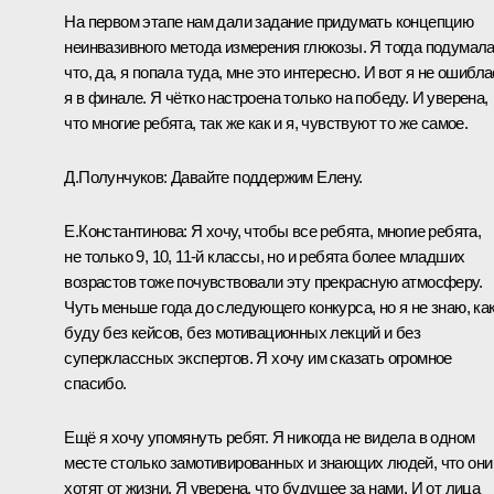
На первом этапе нам дали задание придумать концепцию
неинвазивного метода измерения глюкозы. Я тогда подумала
что, да, я попала туда, мне это интересно. И вот я не ошибла
я в финале. Я чётко настроена только на победу. И уверена,
что многие ребята, так же как и я, чувствуют то же самое.
Д.Полунчуков:
Давайте поддержим Елену.
Е.Константинова:
Я хочу, чтобы все ребята, многие ребята,
не только 9, 10, 11-й классы, но и ребята более младших
возрастов тоже почувствовали эту прекрасную атмосферу.
Чуть меньше года до следующего конкурса, но я не знаю, как
буду без кейсов, без мотивационных лекций и без
суперклассных экспертов. Я хочу им сказать огромное
спасибо.
Ещё я хочу упомянуть ребят. Я никогда не видела в одном
месте столько замотивированных и знающих людей, что они
хотят от жизни. Я уверена, что будущее за нами. И от лица