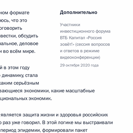
Дополнительно
чном формате
сь, что это
Участники
оговорить
инвестиционного форума
вестки, обсудить
ВТБ Капитал «Россия
ербурга Александром
нальное, деловое
3
зовёт!» (сессия вопросов
и во всём мире.
и ответов в режиме
видеоконференции)
29 октября 2020 года
 в этом году
динамику, стала
 каким серьёзным
» поднят государственный
13
6м
ивающиеся экономики, какие масштабные
ациональных экономик.
является защита жизни и здоровья российских
о раз уже говорил. В этой логике мы выстраивали
 период эпидемии, формировали пакет