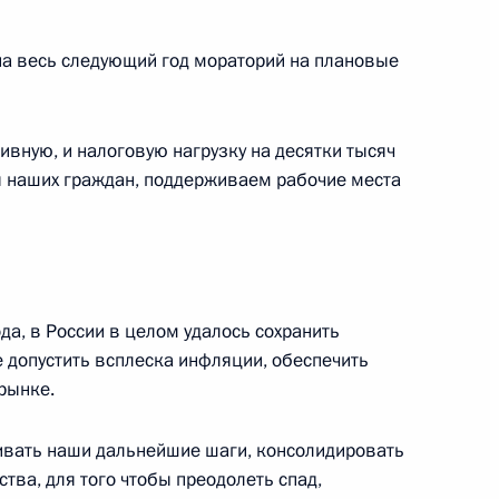
на весь следующий год мораторий на плановые
росам
2
5м
асть, Ново-Огарёво
вную, и налоговую нагрузку на десятки тысяч
ы наших граждан, поддерживаем рабочие места
Валдай»
:
5
асть, Ново-Огарёво
да, в России в целом удалось сохранить
 допустить всплеска инфляции, обеспечить
рынке.
редседателя Правительства
3
ивать наши дальнейшие шаги, консолидировать
тва, для того чтобы преодолеть спад,