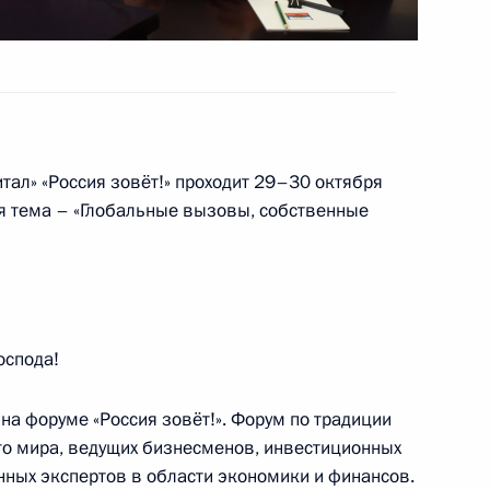
ульской области Алексеем
3
тал» «Россия зовёт!» проходит 29–30 октября
я тема – «Глобальные вызовы, собственные
озных объединений
:
7
оспода!
на форуме «Россия зовёт!». Форум по традиции
его мира, ведущих бизнесменов, инвестиционных
нных экспертов в области экономики и финансов.
иректоров ОСК Георгием
4