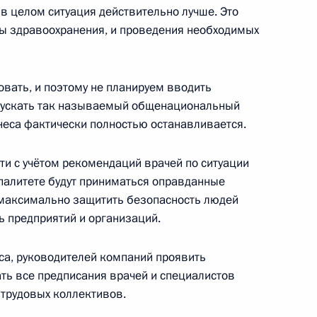
в целом ситуация действительно лучше. Это
ы здравоохранения, и проведения необходимых
вёт!»
:
6
асть, Ново-Огарёво
овать, и поэтому не планируем вводить
пускать так называемый общенациональный
знеса фактически полностью останавливается.
ва
4
42м
ти с учётом рекомендаций врачей по ситуации
асть, Ново-Огарёво
ипалитете будут приниматься оправданные
 максимально защитить безопасность людей
ь предприятий и организаций.
са, руководителей компаний проявить
усству
:
4
ть все предписания врачей и специалистов
 трудовых коллективов.
асть, Ново-Огарёво