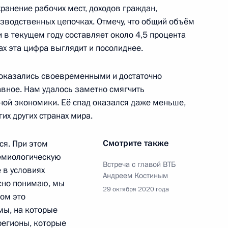
ранение рабочих мест, доходов граждан,
зводственных цепочках. Отмечу, что общий объём
развитию космической
1
5м
 в текущем году составляет около 4,5 процента
ах эта цифра выглядит и посолиднее.
ть, Ново-Огарёво
 оказались своевременными и достаточно
авное. Нам удалось заметно смягчить
«Большая перемена»
ной экономики. Её спад оказался даже меньше,
8
35м
их других странах мира.
ть, Ново-Огарёво
Смотрите также
ся. При этом
демиологическую
Встреча с главой ВТБ
 в условиях
Андреем Костиным
асно понимаю, мы
тиным
3
29 октября 2020 года
ом это
асть, Ново-Огарёво
мы, на которые
регионы, которые