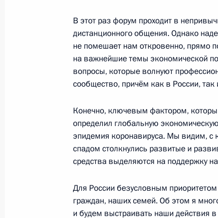
Полтавченко
В этот раз форум проходит в непривы
3 ноября 2020 года, 19:00
Санкт-Петербург
дистанционного общения. Однако надею
не помешает нам откровенно, прямо п
на важнейшие темы экономической по
Встреча с губернатором Санкт-Пет
вопросы, которые волнуют профессио
Бегловым
сообщество, причём как в России, так 
3 ноября 2020 года, 18:40
Санкт-Петербург
Конечно, ключевым фактором, который
определил глобальную экономическую 
эпидемия коронавируса. Мы видим, с
На ледоколе «Виктор Черномырдин
спадом столкнулись развитые и разв
флаг
средства выделяются на поддержку н
3 ноября 2020 года, 18:00
Санкт-Петербург
Для России безусловным приоритетом 
граждан, наших семей. Об этом я мног
и будем выстраивать наши действия в