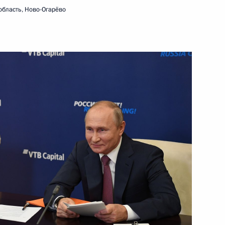
область, Ново-Огарёво
ть следующие материалы
аром Асадом
4
10м
ть, Ново-Огарёво
биркома Эллой Памфиловой
2