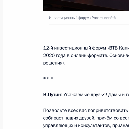
5 ноября 2020 года, четверг
Инвестиционный форум «Россия зовёт!»
Рабочая встреча с губернатором Т
Дюминым
5 ноября 2020 года, 13:30
Москва, Кремль
12-й инвестиционный форум «ВТБ Капи
2020 года в онлайн-формате. Основна
решения».
4 ноября 2020 года, среда
Встреча с представителями религи
* * *
4 ноября 2020 года, 16:10
Москва, Кремль
В.Путин
: Уважаемые друзья! Дамы и г
Позвольте всех вас поприветствовать 
3 ноября 2020 года, вторник
собирает наших друзей, причём со вс
управляющих и консультантов, призна
Встреча с председателем совета д