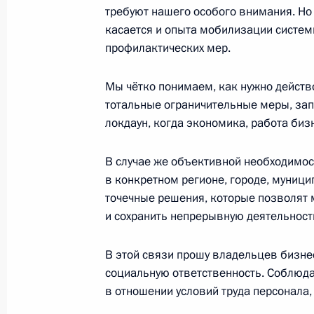
требуют нашего особого внимания. Но 
касается и опыта мобилизации систем
Инвестиционный форум «Россия зо
профилактических мер.
29 октября 2020 года, 16:30
Московская обл
Мы чётко понимаем, как нужно действ
тотальные ограничительные меры, за
28 октября 2020 года, среда
локдаун, когда экономика, работа би
Совещание с членами Правительст
В случае же объективной необходимос
28 октября 2020 года, 14:30
Московская обл
в конкретном регионе, городе, муниц
точечные решения, которые позволят
и сохранить непрерывную деятельност
27 октября 2020 года, вторник
В этой связи прошу владельцев бизне
Заседание Совета по культуре и иск
социальную ответственность. Соблюда
в отношении условий труда персонала,
27 октября 2020 года, 19:15
Московская обл