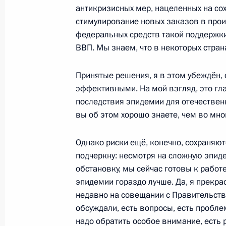
2 ноября 2020 года, понедельник
антикризисных мер, нацеленных на сох
стимулирование новых заказов в прои
Совещание по финансированию и 
федеральных средств такой поддержки
отрасли
ВВП. Мы знаем, что в некоторых стран
2 ноября 2020 года, 15:40
Московская облас
Принятые решения, я в этом убеждён,
эффективными. На мой взгляд, это гл
Встреча с финалистами конкурса 
последствия эпидемии для отечествен
вы об этом хорошо знаете, чем во мног
2 ноября 2020 года, 14:45
Московская облас
Однако риски ещё, конечно, сохраняют
подчеркну: несмотря на сложную эпи
29 октября 2020 года, четверг
обстановку, мы сейчас готовы к работе
эпидемии гораздо лучше. Да, я прекр
Встреча с главой ВТБ Андреем Кос
недавно на совещании с Правительств
29 октября 2020 года, 17:15
Московская обл
обсуждали, есть вопросы, есть пробле
надо обратить особое внимание, есть 