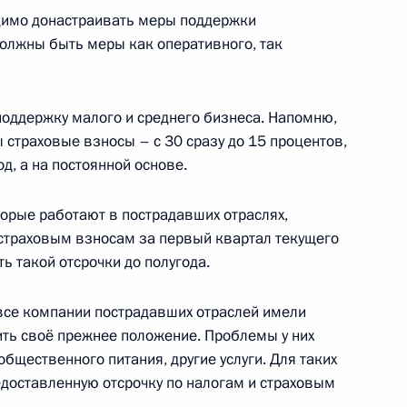
одимо донастраивать меры поддержки
должны быть меры как оперативного, так
к
полнительных шагах
оддержку малого и среднего бизнеса. Напомню,
пе в условиях прекращения
 страховые взносы – с 30 сразу до 15 процентов,
ней и меньшей дальности
д, а на постоянной основе.
торые работают в пострадавших отраслях,
 страховым взносам за первый квартал текущего
ь такой отсрочки до полугода.
твенной Думы Вячеславом
2
все компании пострадавших отраслей имели
ть своё прежнее положение. Проблемы у них
асть, Ново-Огарёво
общественного питания, другие услуги. Для таких
доставленную отсрочку по налогам и страховым