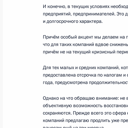
И конечно, в текущих условиях необх
предприятий, предпринимателей. Это 
26 октября 2020 года, понедельни
и долгосрочного характера.
Заявление Владимира Путина о до
Причём особый акцент мы делаем на п
по деэскалации обстановки в Евро
что для таких компаний вдвое снижены
действия Договора о ракетах сред
причём не на текущий кризисный перио
(РСМД)
26 октября 2020 года, 12:05
Для тех малых и средних компаний, ко
предоставлена отсрочка по налогам и
года, предусмотрена продолжительност
Встреча с Председателем Государс
Володиным
Однако на что обращаю внимание: не 
объективную возможность восстанови
26 октября 2020 года, 10:00
Московская обл
сохраняются. Прежде всего это сфера 
компаний предлагаю продлить уже пре
взносам ещё на три месяца.