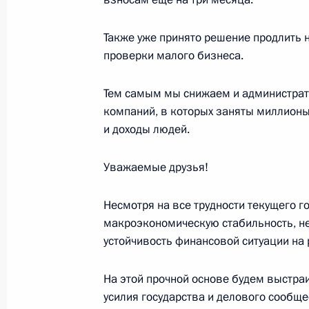
23 октября 2020 года, пятница
Также уже принято решение продлить 
Совещание по экономическим воп
проверки малого бизнеса.
23 октября 2020 года, 14:30
Московская обл
Тем самым мы снижаем и администрати
компаний, в которых заняты миллион
22 октября 2020 года, четверг
и доходы людей.
Заседание дискуссионного клуба «
Уважаемые друзья!
22 октября 2020 года, 20:15
Московская обл
Несмотря на все трудности текущего го
макроэкономическую стабильность, не
устойчивость финансовой ситуации на 
21 октября 2020 года, среда
Рабочая встреча с Заместителем П
На этой прочной основе будем выстра
Маратом Хуснуллиным
усилия государства и делового сообщес