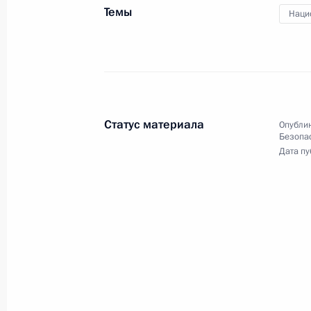
Темы
Наци
10 сентября 2020 года, четверг
Совещание по экономическим воп
10 сентября 2020 года, 13:30
Московская об
Статус материала
Опублик
Безопа
9 сентября 2020 года, среда
Дата пу
Встреча с министрами иностранны
9 сентября 2020 года, 18:30
Московская обл
Совещание с членами Правительст
9 сентября 2020 года, 15:50
Московская обл