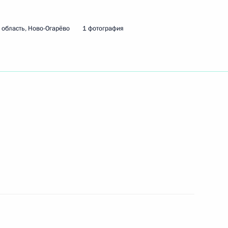
область, Ново-Огарёво
1 фотография
ть следующие материалы
ик
и Александром Лукашенко
4
20м
 Совета Безопасности
1
ласть, Ново-Огарёво