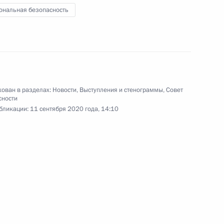
ональная безопасность
росам
4
5м
ласть, Ново-Огарёво
ован в разделах:
Новости
,
Выступления и стенограммы
,
Совет
сности
бликации:
11 сентября 2020 года, 14:10
х дел стран ШОС
3
5м
асть, Ново-Огарёво
ва
5
52м
асть, Ново-Огарёво