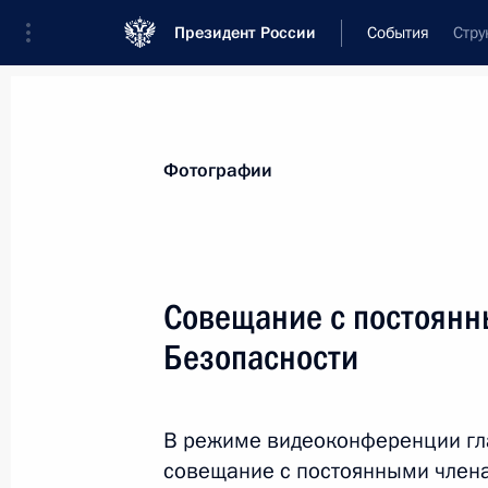
Президент России
События
Стру
Президент
Администрация
Государст
Новости
Стенограммы
Поездки
Те
Фотографии
Рубрикация материалов
Все материалы
Совещание с постоянн
Послания Федеральному Собранию
Безопасности
Заявления по важнейшим вопросам
Совещания, заседания, рабочие встречи
В режиме видеоконференции гла
Речи и обращения
совещание с постоянными члена