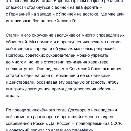
это последним из стран Европы. Причём на фоне реальной
опасности столкнуться с войной на два фронта –
с Германией на западе и с Японией на востоке, где уже шли
интенсивные бои на реке Халхин‑Гол.
Сталин и его окружение заслуживают многих справедливых
обвинений. Мы помним и о преступлениях режима против
собственного народа, и об ужасах массовых репрессий.
Повторю, советских руководителей можно упрекать
во многом, но не в отсутствии понимания характера
внешних угроз. Они видели, что Советский Союз пытаются
оставить один на один с Германией и её союзниками,
и действовали, осознавая эту реальную опасность, чтобы
выиграть драгоценное время для укрепления обороны
страны.
По поводу заключённого тогда Договора о ненападении
сейчас много разговоров и претензий именно в адрес
современной России. Да, Россия – правопреемница СССР,
и советский период со всеми его триумфами