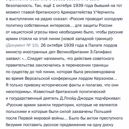
безопасность. Так, ещё 1 октября 1939 года бывший на тот
момент главой британского Адмиралтейства У.Черчилль
в выступлении на радио сказал: «Россия проводит холодную
политику собственных интересов… для защиты России
от нацистской угрозы явно необходимо было, чтобы русские
армии стояли на этой линии [новой западной границе]»
(Документ № 10).
26 октября 1939 года в Палате лордов
министр иностранных дел Великобритании Э.Галифакс
заявил: «…Следует напомнить, что действия советского
правительства заключались в перенесении границы
по существу до той линии, которая была рекомендована
во время Версальской конференции лордом Керзоном…
Я только привожу исторические факты и полагаю, что они
неоспоримы». Известный британский политический
и государственный деятель Д.Ллойд‑Джордж подчёркивал:
«Русские армии заняли территории, которые не являются
польскими и которые были силой захвачены Польшей
после Первой мировой войны… Было бы актом преступного
безумия поставить русское продвижение на одну доску