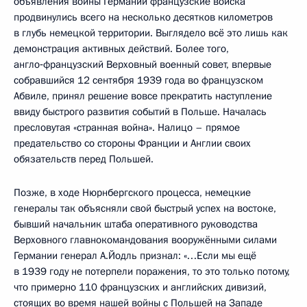
объявления войны Германии французские войска
продвинулись всего на несколько десятков километров
в глубь немецкой территории. Выглядело всё это лишь как
демонстрация активных действий. Более того,
англо‑французский Верховный военный совет, впервые
собравшийся 12 сентября 1939 года во французском
Абвиле, принял решение вовсе прекратить наступление
ввиду быстрого развития событий в Польше. Началась
пресловутая «странная война». Налицо – прямое
предательство со стороны Франции и Англии своих
обязательств перед Польшей.
Позже, в ходе Нюрнбергского процесса, немецкие
генералы так объясняли свой быстрый успех на востоке,
бывший начальник штаба оперативного руководства
Верховного главнокомандования вооружёнными силами
Германии генерал А.Йодль признал: «…Если мы ещё
в 1939 году не потерпели поражения, то это только потому,
что примерно 110 французских и английских дивизий,
стоящих во время нашей войны с Польшей на Западе