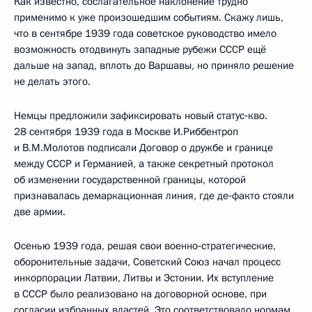
Как известно, сослагательное наклонение трудно
применимо к уже произошедшим событиям. Скажу лишь,
что в сентябре 1939 года советское руководство имело
возможность отодвинуть западные рубежи СССР ещё
дальше на запад, вплоть до Варшавы, но приняло решение
не делать этого.
Немцы предложили зафиксировать новый статус‑кво.
28 сентября 1939 года в Москве И.Риббентроп
и В.М.Молотов подписали Договор о дружбе и границе
между СССР и Германией, а также секретный протокол
об изменении государственной границы, которой
признавалась демаркационная линия, где де‑факто стояли
две армии.
Осенью 1939 года, решая свои военно‑стратегические,
оборонительные задачи, Советский Союз начал процесс
инкорпорации Латвии, Литвы и Эстонии. Их вступление
в СССР было реализовано на договорной основе, при
согласии избранных властей. Это соответствовало нормам