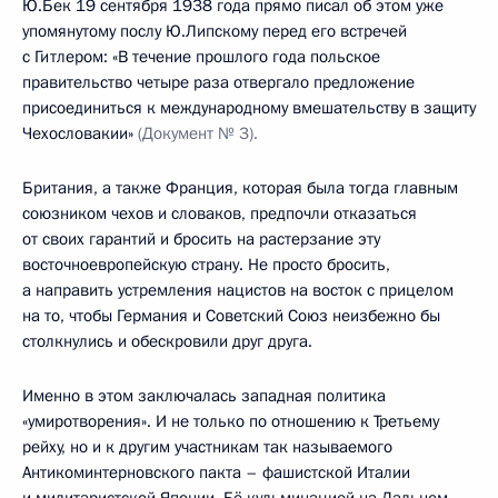
Ю.Бек 19 сентября 1938 года прямо писал об этом уже
упомянутому послу Ю.Липскому перед его встречей
с Гитлером: «В течение прошлого года польское
правительство четыре раза отвергало предложение
присоединиться к международному вмешательству в защиту
Чехословакии»
(Документ № 3).
Британия, а также Франция, которая была тогда главным
союзником чехов и словаков, предпочли отказаться
от своих гарантий и бросить на растерзание эту
восточноевропейскую страну. Не просто бросить,
а направить устремления нацистов на восток с прицелом
на то, чтобы Германия и Советский Союз неизбежно бы
столкнулись и обескровили друг друга.
Именно в этом заключалась западная политика
«умиротворения». И не только по отношению к Третьему
рейху, но и к другим участникам так называемого
Антикоминтерновского пакта – фашистской Италии