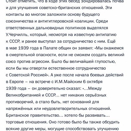
Стоит отметить, что в ходе этих бесед зондировалась почва
и для улучшения советско‑британских отношений. Эти
контакты во многом заложили основу будущего
союзничества и антигитлеровской коалиции. Среди
ответственных дальновидных политиков выделялся
У.Черчилль, который, несмотря на известную антипатию
к СССР, и ранее выступал за сотрудничество с ним. Ещё
в мае 1939 года в Палате общин он заявил: «Мы окажемся
в смертельной опасности, если не сможем создать великий
союз против агрессии. Было бы величайшей глупостью,
если бы мы отвергли естественное сотрудничество
с Советской Россией». А уже после начала боевых действий
в Европе – на встрече с И.М.Майским 6 октября
1939 года – он доверительно сказал: «…Между
Великобританией и СССР… нет никаких серьёзных
противоречий, а стало быть, нет оснований для
напряжённых или неудовлетворительных отношений.
Британское правительство… хотело бы развивать…
торговые отношения. Оно готово было бы также обсудить
всякие другие меры, могущие способствовать улучшению