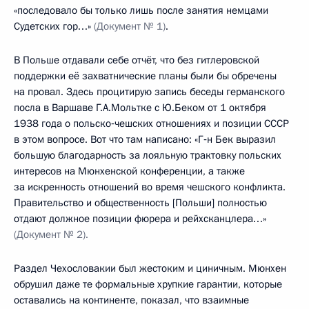
«последовало бы только лишь после занятия немцами
Судетских гор…»
(Документ № 1)
.
В Польше отдавали себе отчёт, что без гитлеровской
поддержки её захватнические планы были бы обречены
на провал. Здесь процитирую запись беседы германского
посла в Варшаве Г.А.Мольтке с Ю.Беком от 1 октября
1938 года о польско‑чешских отношениях и позиции СССР
в этом вопросе. Вот что там написано: «Г‑н Бек выразил
большую благодарность за лояльную трактовку польских
интересов на Мюнхенской конференции, а также
за искренность отношений во время чешского конфликта.
Правительство и общественность [Польши] полностью
отдают должное позиции фюрера и рейхсканцлера…»
(Документ № 2).
Раздел Чехословакии был жестоким и циничным. Мюнхен
обрушил даже те формальные хрупкие гарантии, которые
оставались на континенте, показал, что взаимные