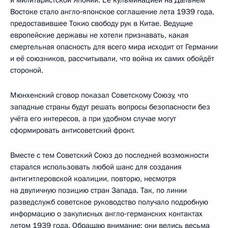
и милитаристской Японии. Её кульминацией на Дальнем
Востоке стало англо‑японское соглашение лета 1939 года,
предоставившее Токио свободу рук в Китае. Ведущие
европейские державы не хотели признавать, какая
смертельная опасность для всего мира исходит от Германии
и её союзников, рассчитывали, что война их самих обойдёт
стороной.
Мюнхенский сговор показал Советскому Союзу, что
западные страны будут решать вопросы безопасности без
учёта его интересов, а при удобном случае могут
сформировать антисоветский фронт.
Вместе с тем Советский Союз до последней возможности
старался использовать любой шанс для создания
антигитлеровской коалиции, повторю, несмотря
на двуличную позицию стран Запада. Так, по линии
разведслужб советское руководство получало подробную
информацию о закулисных англо‑германских контактах
летом 1939 года. Обращаю внимание: они велись весьма