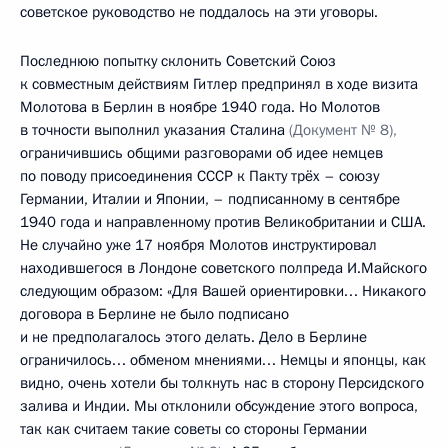
советское руководство не поддалось на эти уговоры.
Последнюю попытку склонить Советский Союз
к совместным действиям Гитлер предпринял в ходе визита
Молотова в Берлин в ноябре 1940 года. Но Молотов
в точности выполнил указания Сталина
(Документ № 8),
ограничившись общими разговорами об идее немцев
по поводу присоединения СССР к Пакту трёх – союзу
Германии, Италии и Японии, – подписанному в сентябре
1940 года и направленному против Великобритании и США.
Не случайно уже 17 ноября Молотов инструктировал
находившегося в Лондоне советского полпреда И.Майского
следующим образом: «Для Вашей ориентировки… Никакого
договора в Берлине не было подписано
и не предполагалось этого делать. Дело в Берлине
ограничилось… обменом мнениями… Немцы и японцы, как
видно, очень хотели бы толкнуть нас в сторону Персидского
залива и Индии. Мы отклонили обсуждение этого вопроса,
так как считаем такие советы со стороны Германии