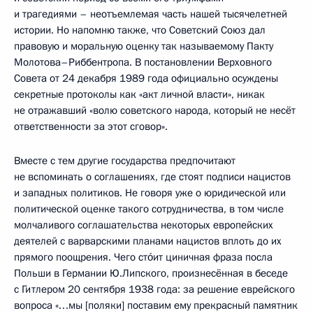
и трагедиями – неотъемлемая часть нашей тысячелетней
истории. Но напомню также, что Советский Союз дал
правовую и моральную оценку так называемому Пакту
Молотова–Риббентропа. В постановлении Верховного
Совета от 24 декабря 1989 года официально осуждены
секретные протоколы как «акт личной власти», никак
не отражавший «волю советского народа, который не несёт
ответственности за этот сговор».
Вместе с тем другие государства предпочитают
не вспоминать о соглашениях, где стоят подписи нацистов
и западных политиков. Не говоря уже о юридической или
политической оценке такого сотрудничества, в том числе
молчаливого соглашательства некоторых европейских
деятелей с варварскими планами нацистов вплоть до их
прямого поощрения. Чего стóит циничная фраза посла
Польши в Германии Ю.Липского, произнесённая в беседе
с Гитлером 20 сентября 1938 года: за решение еврейского
вопроса «…мы [поляки] поставим ему прекрасный памятник