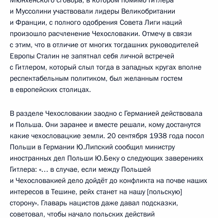
Мюнхенского сговора, в котором помимо Гитлера
и Муссолини участвовали лидеры Великобритании
и Франции, с полного одобрения Совета Лиги наций
произошло расчленение Чехословакии. Отмечу в связи
с этим, что в отличие от многих тогдашних руководителей
Европы Сталин не запятнал себя личной встречей
с Гитлером, который слыл тогда в западных кругах вполне
респектабельным политиком, был желанным гостем
в европейских столицах.
В разделе Чехословакии заодно с Германией действовала
и Польша. Они заранее и вместе решали, кому достанутся
какие чехословацкие земли. 20 сентября 1938 года посол
Польши в Германии Ю.Липский сообщил министру
иностранных дел Польши Ю.Беку о следующих заверениях
Гитлера: «… в случае, если между Польшей
и Чехословакией дело дойдёт до конфликта на почве наших
интересов в Тешине, рейх станет на нашу [польскую]
сторону». Главарь нацистов даже давал подсказки,
советовал, чтобы начало польских действий