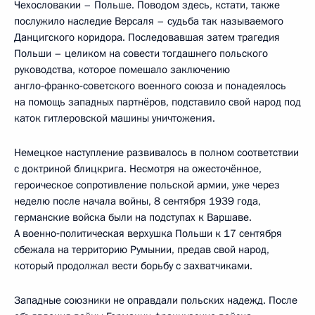
Чехословакии – Польше. Поводом здесь, кстати, также
послужило наследие Версаля – судьба так называемого
Данцигского коридора. Последовавшая затем трагедия
Польши – целиком на совести тогдашнего польского
руководства, которое помешало заключению
англо‑франко‑советского военного союза и понадеялось
на помощь западных партнёров, подставило свой народ под
каток гитлеровской машины уничтожения.
Немецкое наступление развивалось в полном соответствии
с доктриной блицкрига. Несмотря на ожесточённое,
героическое сопротивление польской армии, уже через
неделю после начала войны, 8 сентября 1939 года,
германские войска были на подступах к Варшаве.
А военно‑политическая верхушка Польши к 17 сентября
сбежала на территорию Румынии, предав свой народ,
который продолжал вести борьбу с захватчиками.
Западные союзники не оправдали польских надежд. После