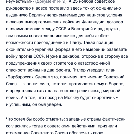
неуместными»
(Документ № 9).
А 25 ноября советское
руководство и вовсе поставило здесь точку: официально
выдвинуло Берлину неприемлемые для нацистов условия,
включая вывод германских войск из Финляндии, договор
о взаимопомощи между СССР и Болгарией и ряд других,
тем самым сознательно исключив для себя любые
возможности присоединения к Пакту. Такая позиция
окончательно укрепила фюрера в его намерении развязать
войну против СССР. И уже в декабре, отбросив в сторону все
предупреждения своих стратегов о катастрофичной
опасности войны на два фронта, Гитлер утвердил план
«Барбаросса». Сделал это, понимая, что именно Советский
Союз – главная сила, которая противостоит ему в Европе,
и предстоящая схватка на востоке решит исход мировой
войны. А в том, что поход на Москву будет скоротечным
и успешным, он был уверен.
Что хотел бы особо отметить: западные страны фактически
согласились тогда с советскими действиями, признали
стремление Советского Союза обеспечить свою