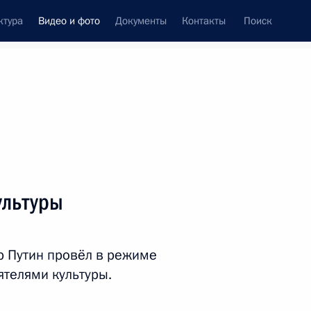
ктура
Видео и фото
Документы
Контакты
Поиск
си
ия, встречи
Встречи со СМИ
июнь, 2020
ть следующие материалы
ультуры
Встреча с социальными
р Путин провёл в режиме
работниками госучреждений
ятелями культуры.
и НКО