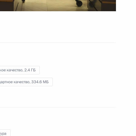
 Ново-Огарёво
Видео, 1 ч.
кое качество,
2.4 ГБ
артное качество,
334.6 МБ
тура