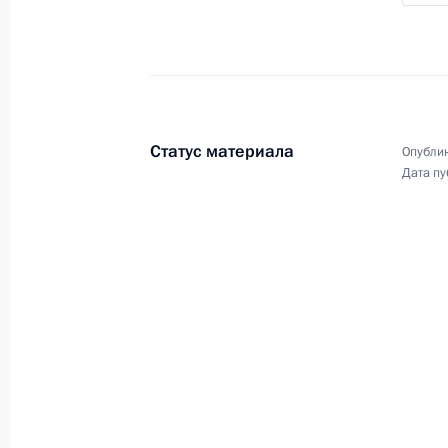
Встреча с деятелями
Статус материала
Опублик
культуры
Дата пу
6 июня 2020 года
Видео, 1 ч.