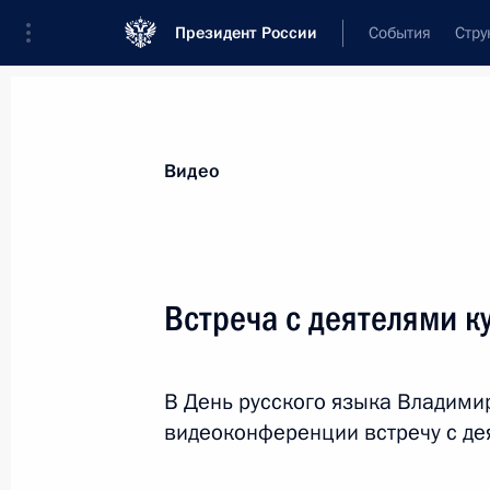
Президент России
События
Стру
Видеозаписи
Фотографии
Аудиозапи
Все материалы
Выступления
Совещан
Видео
Показа
Встреча с деятелями к
Совещание по вопросам
В День русского языка Владими
развития информационно-
видеоконференции встречу с де
коммуникационных