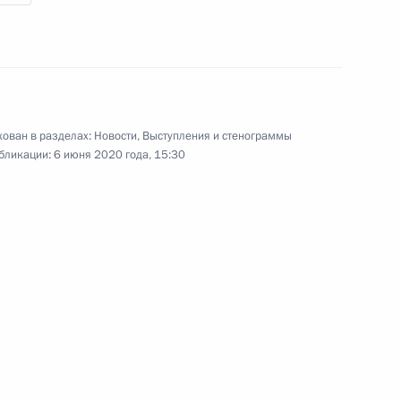
Совещание с постоянными
ован в разделах:
Новости
,
Выступления и стенограммы
членами Совета
бликации:
6 июня 2020 года, 15:30
Безопасности
4 июня 2020 года
Видео, 3 мин.