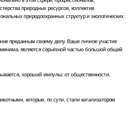
сионально в этой сфере, профессионалов,
истерства природных ресурсов, коллектив
иональных природоохранных структур и экологических
енне преданным своему делу. Ваше личное участие
заменима, является серьёзной частью большой общей
зывается, хороший импульс от общественности,
вотными, которые, по сути, стали катализатором