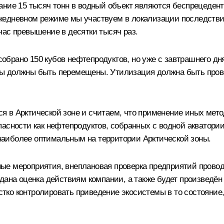
ание 15 тысяч тонн в водный объект являются беспрецеде
жедневном режиме мы участвуем в локализации последстви
час превышение в десятки тысяч раз.
брано 150 кубов нефтепродуктов, но уже с завтрашнего дня
ты должны быть перемещены. Утилизация должна быть про
 в Арктической зоне и считаем, что применение иных метод
сности как нефтепродуктов, собранных с водной акватории, 
, наиболее оптимальным на территории Арктической зоны.
е мероприятия, внеплановая проверка предприятий проводи
дана оценка действиям компании, а также будет произведён 
о контролировать приведение экосистемы в то состояние, в