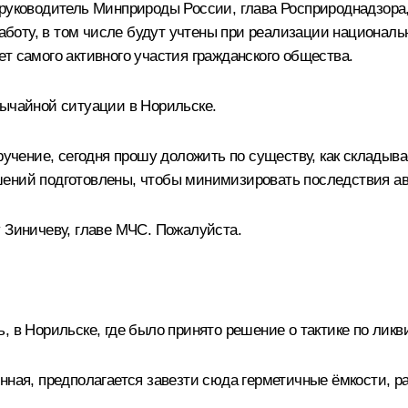
 руководитель Минприроды России, глава Росприроднадзор
работу, в том числе будут учтены при реализации националь
т самого активного участия гражданского общества.
вычайной ситуации в Норильске.
ручение, сегодня прошу доложить по существу, как складыва
шений подготовлены, чтобы минимизировать последствия ав
 Зиничеву, главе МЧС. Пожалуйста.
, в Норильске, где было принято решение о тактике по лик
нная, предполагается завезти сюда герметичные ёмкости, р