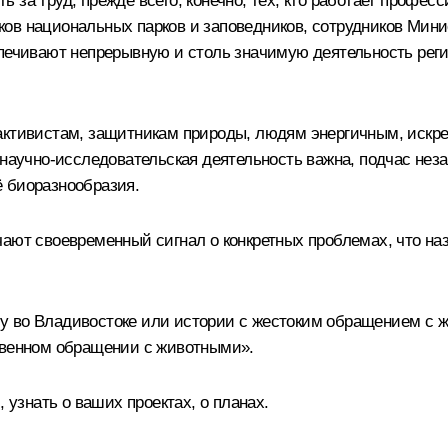
 за труд, прежде всего, конечно, тех, кто работает профес
ников национальных парков и заповедников, сотрудников Мин
спечивают непрерывную и столь значимую деятельность рег
активистам, защитникам природы, людям энергичным, искр
и научно-исследовательская деятельность важна, подчас не
 биоразнообразия.
чают своевременный сигнал о конкретных проблемах, что на
 во Владивостоке или истории с жестоким обращением с жи
твенном обращении с животными».
 узнать о ваших проектах, о планах.