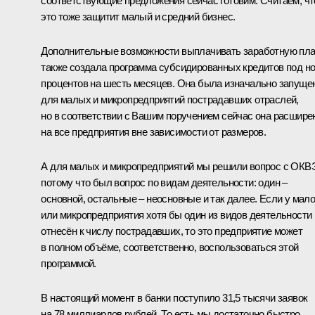
соответствующие предложения сейчас готовим. Считаем, чт
это тоже защитит малый и средний бизнес.
Дополнительные возможности выплачивать заработную пла
также создала программа субсидированных кредитов под н
процентов на шесть месяцев. Она была изначально запуще
для малых и микропредприятий пострадавших отраслей,
но в соответствии с Вашим поручением сейчас она расшире
на все предприятия вне зависимости от размеров.
А для малых и микропредприятий мы решили вопрос с ОКВ
потому что был вопрос по видам деятельности: один –
основной, остальные – неосновные и так далее. Если у мало
или микропредприятия хотя бы один из видов деятельности
отнесён к числу пострадавших, то это предприятие может
в полном объёме, соответственно, воспользоваться этой
программой.
В настоящий момент в банки поступило 31,5 тысячи заявок
на 78 миллиардов рублей. То есть мы достаточно быстро