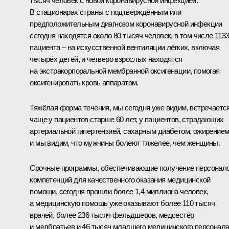
тысяч человек с новой коронавирусной инфекцией.
В стационарах страны с подтверждённым или
предположительным диагнозом коронавирусной инфекции
сегодня находятся около 80 тысяч человек, в том числе 113
пациента – на искусственной вентиляции лёгких, включая
четырёх детей, и четверо взрослых находятся
на экстракорпоральной мембранной оксигенации, помогая
оксигенировать кровь аппаратом.
Тяжёлая форма течения, мы сегодня уже видим, встречаетс
чаще у пациентов старше 60 лет, у пациентов, страдающих
артериальной гипертензией, сахарным диабетом, ожирением
и мы видим, что мужчины болеют тяжелее, чем женщины.
Срочные программы, обеспечивающие получение персонал
компетенций для качественного оказания медицинской
помощи, сегодня прошли более 1,4 миллиона человек,
а медицинскую помощь уже оказывают более 110 тысяч
врачей, более 236 тысяч фельдшеров, медсестёр
и медбратьев и 46 тысяч младшего медицинского персонала