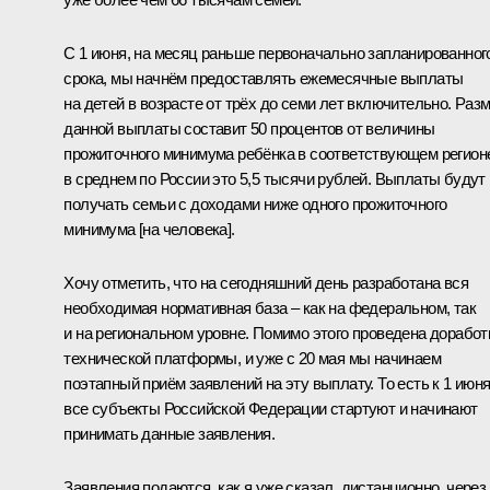
С 1 июня, на месяц раньше первоначально запланированног
срока, мы начнём предоставлять ежемесячные выплаты
на детей в возрасте от трёх до семи лет включительно. Раз
данной выплаты составит 50 процентов от величины
прожиточного минимума ребёнка в соответствующем регион
в среднем по России это 5,5 тысячи рублей. Выплаты будут
получать семьи с доходами ниже одного прожиточного
минимума [на человека].
Хочу отметить, что на сегодняшний день разработана вся
необходимая нормативная база – как на федеральном, так
и на региональном уровне. Помимо этого проведена доработ
технической платформы, и уже с 20 мая мы начинаем
поэтапный приём заявлений на эту выплату. То есть к 1 июн
все субъекты Российской Федерации стартуют и начинают
принимать данные заявления.
Заявления подаются, как я уже сказал, дистанционно, через