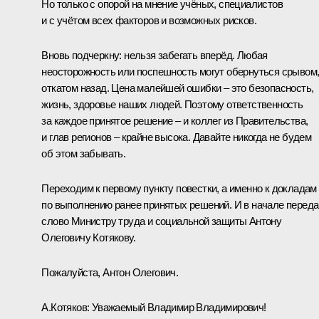
Но только с опорой на мнение учёных, специалистов
и с учётом всех факторов и возможных рисков.
Вновь подчеркну: нельзя забегать вперёд. Любая
неосторожность или поспешность могут обернуться срывом
откатом назад. Цена малейшей ошибки – это безопасность,
жизнь, здоровье наших людей. Поэтому ответственность
за каждое принятое решение – и коллег из Правительства,
и глав регионов – крайне высока. Давайте никогда не будем
об этом забывать.
Переходим к первому пункту повестки, а именно к докладам
по выполнению ранее принятых решений. И в начале перед
слово Министру труда и социальной защиты Антону
Олеговичу Котякову.
Пожалуйста, Антон Олегович.
А.Котяков
:
Уважаемый Владимир Владимирович!