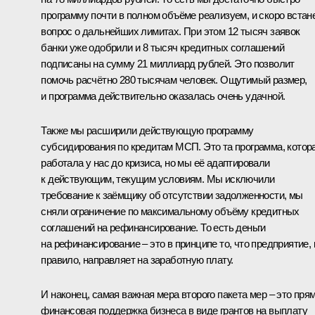
программу почти в полном объёме реализуем, и скоро встан
вопрос о дальнейших лимитах. При этом 12 тысяч заявок
банки уже одобрили и 8 тысяч кредитных соглашений
подписаны на сумму 21 миллиард рублей. Это позволит
помочь расчётно 280 тысячам человек. Ощутимый размер,
и программа действительно оказалась очень удачной.
Также мы расширили действующую программу
субсидирования по кредитам МСП. Это та программа, котор
работала у нас до кризиса, но мы её адаптировали
к действующим, текущим условиям. Мы исключили
требование к заёмщику об отсутствии задолженности, мы
сняли ограничение по максимальному объёму кредитных
соглашений на рефинансирование. То есть деньги
на рефинансирование – это в принципе то, что предприятие, 
правило, направляет на заработную плату.
И наконец, самая важная мера второго пакета мер – это пря
финансовая поддержка бизнеса в виде грантов на выплату