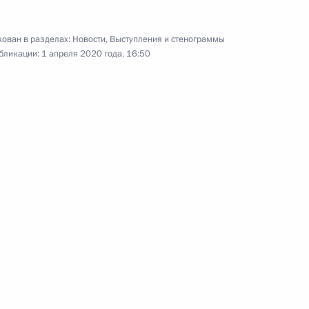
ован в разделах:
Новости
,
Выступления и стенограммы
бликации:
1 апреля 2020 года, 16:50
регионов по борьбе
оронавируса в России
ь, Ново-Огарёво
Видео, 20 мин.