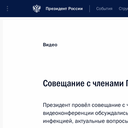
Президент России
События
Стру
Видеозаписи
Фотографии
Аудиозапи
Все материалы
Выступления
Совещан
Видео
Показа
Совещание с членами 
Совещание с постоян
Президент провёл совещание с 
Безопасности
видеоконференции обсуждались
инфекцией, актуальные вопросы
9 апреля 2020 года
Московская област