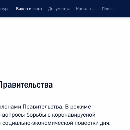
ктура
Видео и фото
Документы
Контакты
Поиск
си
ия, встречи
Встречи со СМИ
апрель, 2020
ть следующие материалы
Правительства
ными членами Совета
членами Правительства. В режиме
 вопросы борьбы с коронавирусной
 социально-экономической повестки дня.
ь, Ново-Огарёво
Видео, 1 мин.