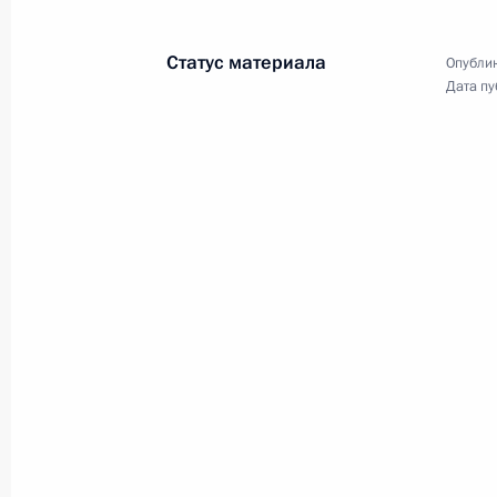
Статус материала
Опублик
Дата пу
Совещание с главами 
с распространением к
8 апреля 2020 года
Московская област