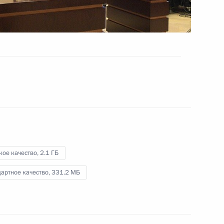
Заседание Комиссии по вопросам
военно-технического
сотрудничества с иностранными
государствами
9 апреля 2020 года
Видео, 38 мин.
кое качество,
2.1 ГБ
артное качество,
331.2 МБ