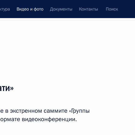
ктура
Видео и фото
Документы
Контакты
Поиск
си
ия, встречи
Встречи со СМИ
апрель, 2020
ть следующие материалы
ати»
Совещание с членами
е в экстренном саммите «Группы
Правительства
 формате видеоконференции.