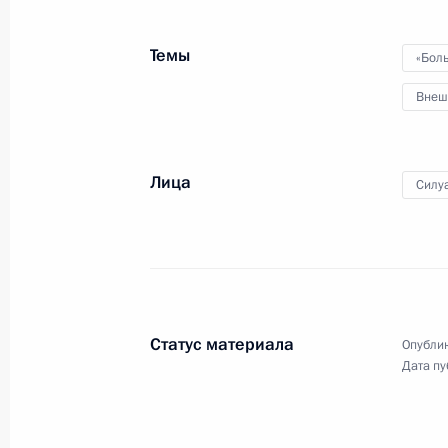
Владимир Путин в режиме
Темы
видеоконференции провёл
«Бол
совещание с полномочными
Внеш
представителями Президента
в федеральных округах.
Обсуждались меры
по противодействию
Лица
Силу
распространению коронавирусно
инфекции и задачи
по обеспечению устойчивости
социально-экономической
ситуации в регионах.
Статус материала
Опублик
Дата пу
Саммит «Группы двадцати»