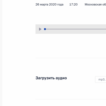
26 марта 2020 года
17:20
Московская об
2 апреля 2020 года
Аудио, 8 мин.
Совещание с полномочными
Загрузить аудио
mp3,
представителями Президент
30 марта 2020 года
Аудио, 19 мин.