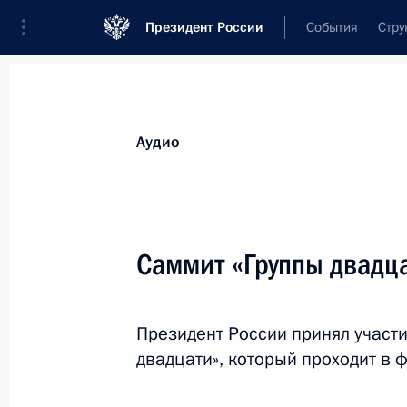
Президент России
События
Стру
Видеозаписи
Фотографии
Аудиозапи
Все материалы
Выступления
Совещан
Аудио
Показа
Саммит «Группы двадц
Обращение к гражданам
Президент России принял участи
России
двадцати», который проходит в