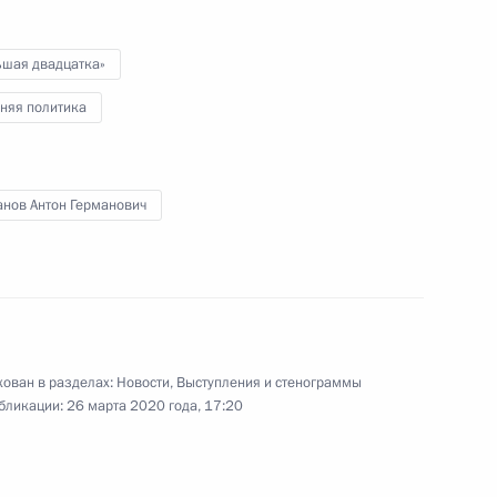
ьшая двадцатка»
няя политика
анов Антон Германович
й
ован в разделах:
Новости
,
Выступления и стенограммы
бликации:
26 марта 2020 года, 17:20
Обращение к гражданам
России