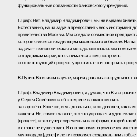
функциональные обязанности банковского учреждения.
Г.Греф:
Нет, Владимир Владимирович, мы не выдаём билеты
Естественно, наша задача предоставить весь инструмент д
правительства Москвы. Мы создали совместное предприяти
которое является владельцем московского «облака». Наша
задача – технологическая и методологическая: мы помогаем
сотрудникам мэрии, кто занимается этим, построить
соответствующий процесс, упростить его и построить проце
В.Путин:
Во всяком случае, мэрия довольна сотрудничеств
Г.Греф:
Владимир Владимирович, я думаю, что Вы спросите
у Сергея Семёновича об этом, мне сложно говорить
за партнёра. Конечно, и мы довольны, и он доволен, как нам
кажется. Но, самое главное, что это упрощает и удешевляет
[процесс], и это суперсовременная платформа, второй такой
в стране не существует. И она экономит огромное количеств
миллиардов [денег] и лет и позволяет создавать нам любые