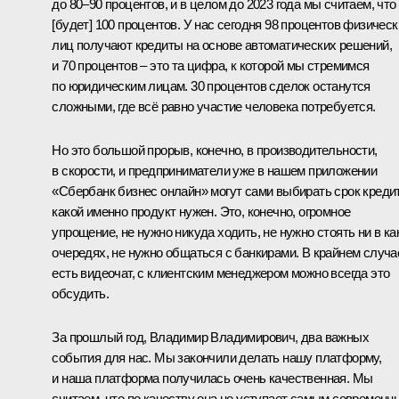
до 80–90 процентов, и в целом до 2023 года мы считаем, что
[будет] 100 процентов. У нас сегодня 98 процентов физическ
лиц получают кредиты на основе автоматических решений,
и 70 процентов – это та цифра, к которой мы стремимся
по юридическим лицам. 30 процентов сделок останутся
сложными, где всё равно участие человека потребуется.
Но это большой прорыв, конечно, в производительности,
в скорости, и предприниматели уже в нашем приложении
«Сбербанк бизнес онлайн» могут сами выбирать срок кредит
какой именно продукт нужен. Это, конечно, огромное
упрощение, не нужно никуда ходить, не нужно стоять ни в ка
очередях, не нужно общаться с банкирами. В крайнем случа
есть видеочат, с клиентским менеджером можно всегда это
обсудить.
За прошлый год, Владимир Владимирович, два важных
события для нас. Мы закончили делать нашу платформу,
и наша платформа получилась очень качественная. Мы
считаем, что по качеству она не уступает самым современн