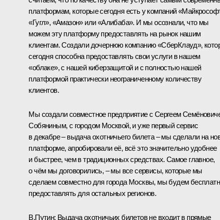
платформам, которые сегодня есть у компаний «Майкрософ
«Гугл», «Амазон» или «Алибаба». И мы осознали, что мы
можем эту платформу предоставлять на рынок нашим
клиентам. Создали дочернюю компанию «СберКлауд», кото
сегодня способна предоставлять свои услуги в нашем
«облаке», с нашей киберзащитой и с полностью нашей
платформой практически неограниченному количеству
клиентов.
Мы создали совместное предприятие с
Сергеем Семёнович
Собяниным
, с городом Москвой, и уже первый сервис
в декабре – выдача охотничьего билета – мы сделали на но
платформе, апробировали её, всё это значительно удобнее
и быстрее, чем в традиционных средствах. Самое главное,
о чём мы договорились, – мы все сервисы, которые мы
сделаем совместно для города Москвы, мы будем бесплат
предоставлять для остальных регионов.
В.Путин:
Выдача охотничьих билетов не входит в прямые