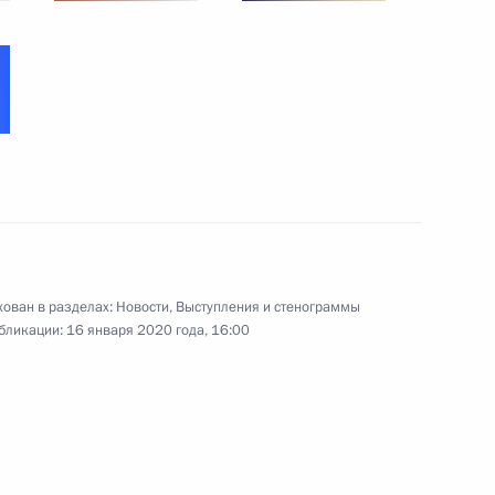
2
ов, школьниками,
:
12
ован в разделах:
Новости
,
Выступления и стенограммы
бликации:
16 января 2020 года, 16:00
венности по вопросам
:
6