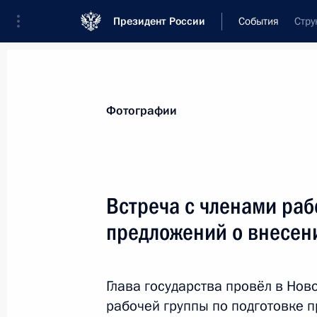
Президент России
События
Стру
Президент
Администрация
Государст
Новости
Стенограммы
Поездки
Те
Фотографии
Рубрикация материалов
Все материалы
Встреча с членами раб
Послания Федеральному Собранию
предложений о внесен
Заявления по важнейшим вопросам
Совещания, заседания, рабочие встречи
Глава государства провёл в Нов
Речи и обращения
рабочей группы по подготовке 