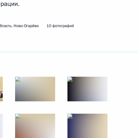
ерации.
ть следующие материалы
бласть, Ново-Огарёво
10 фотографий
ей и защитников блокадного
15
28м
еувеном Ривлином
4
аиля Биньямином Нетаньяху
8