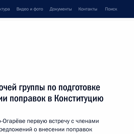
ктура
Видео и фото
Документы
Контакты
Поиск
венный Совет
Совет Безопасности
Комиссии и советы
леграммы
Сведения о Президенте
январь, 2020
Встречи с представителями сообществ
очей группы по подготовке
Пресс-конференции
ии поправок в Конституцию
Интервью
Статьи
о-Огарёве первую встречу с членами
предложений о внесении поправок