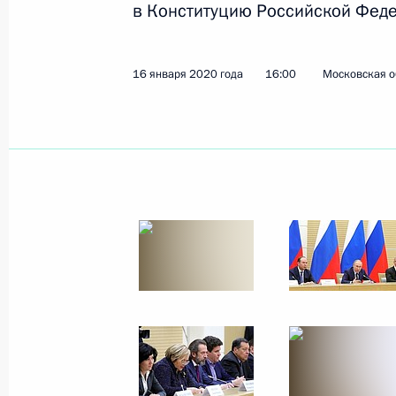
в Конституцию Российской Фед
Показа
16 января 2020 года
16:00
Московская о
Открытие монумента в честь жител
Ленинграда «Свеча памяти»
23 января 2020 года, 14:30
Иерусалим
Встреча с Президентом Израиля Р
23 января 2020 года, 12:45
Иерусалим
Встреча с Премьер-министром Изр