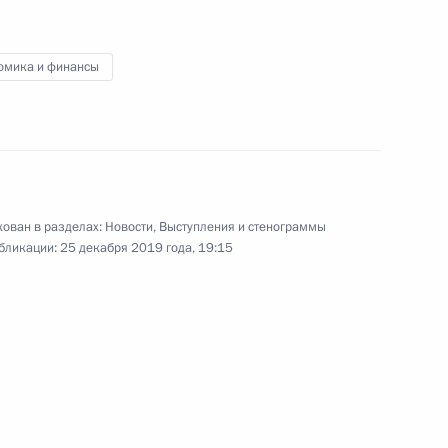
омика и финансы
Встреча с представителями
российского бизнеса
ован в разделах:
Новости
,
Выступления и стенограммы
бликации:
25 декабря 2019 года, 19:15
25 декабря 2019 года
Видео, 4 мин.