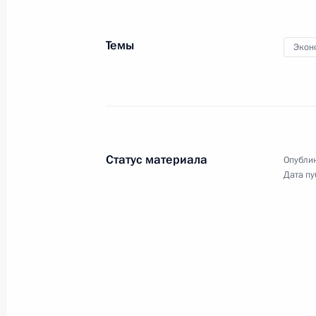
Темы
Экон
Выступления в ходе посещения
командного пункта группировки
Вооружённых Сил России в Сирии
Статус материала
Опублик
Дата пу
7 января 2020 года
Видео, 3 мин.