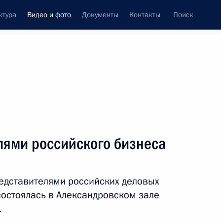
ктура
Видео и фото
Документы
Контакты
Поиск
си
ия, встречи
Встречи со СМИ
январь, 2020
ть следующие материалы
лями российского бизнеса
Совещание по вопросам
редставителями российских деловых
перспективного развития
состоялась в Александровском зале
Военно-Морского Флота
.