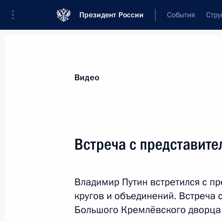
Президент России
События
Стру
Видеозаписи
Фотографии
Аудиозапи
Все материалы
Выступления
Совещан
Видео
Показа
Встреча с представите
Совещание по вопросам
Владимир Путин встретился с п
социально-экономического
кругов и объединений. Встреча 
развития Крыма
Большого Кремлёвского дворца