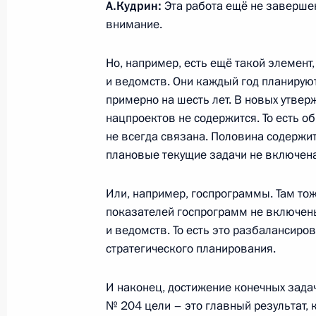
А.Кудрин:
Эта работа ещё не завершена
Переговоры с Президентом Белору
внимание.
7 декабря 2019 года, 17:50
Сочи
Но, например, есть ещё такой элемент
и ведомств. Они каждый год планируют
примерно на шесть лет. В новых утве
6 декабря 2019 года, пятница
нацпроектов не содержится. То есть о
не всегда связана. Половина содержит
Встреча с представителями деловы
плановые текущие задачи не включена
6 декабря 2019 года, 15:10
Сочи
Или, например, госпрограммы. Там тож
показателей госпрограмм не включен
и ведомств. То есть это разбалансир
5 декабря 2019 года, четверг
стратегического планирования.
Совещание с руководством Минобо
И наконец, достижение конечных задач
5 декабря 2019 года, 18:50
Сочи
№ 204 цели – это главный результат, 