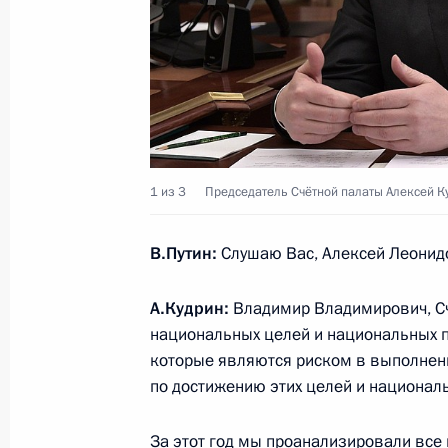
16 декабря 2019 года, понедельни
Заседание Комиссии по вопросам в
сотрудничества с иностранными го
16 декабря 2019 года, 13:45
Москва, Кремл
1 из 3
Председатель Счётной палаты Алексей К
13 декабря 2019 года, пятница
В.Путин:
Слушаю Вас, Алексей Леонид
Встреча с главой Татарстана Рус
13 декабря 2019 года, 20:50
Набережные Ч
А.Кудрин:
Владимир Владимирович, Сч
национальных целей и национальных п
которые являются риском в выполнен
Встреча с Сергеем Когогиным и С
по достижению этих целей и национал
13 декабря 2019 года, 19:30
Набережные Ч
За этот год мы проанализировали все