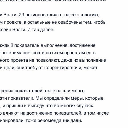
о Суда
4
18м
и Волги. 29 регионов влияют на её экологию,
ласть, Ново-Огарёво
м проекте, а остальные не озабочены тем, чтобы
ейн Волги. И так далее.
аждый показатель выполнения, достижение
еры внимание: почти по всем проектам есть
ром Жириновским
4
ного проекта не позволяют, даже их выполнение
й цели, они требуют корректировки и, может
ь
рения показателей, тоже нашли много
Алексеем Кудриным
3
 эти показатели. Мы определили меры, которые
ь
 и пришли к выводу, что во многих случаях
о влияют на достижение показателей, в том числе
изировали, тоже рекомендации дали.