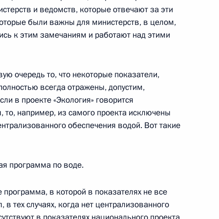
истерств и ведомств, которые отвечают за эти
которые были важны для министерств, в целом,
бильного завода «КамАЗ»
1
3м
лись к этим замечаниям и работают над этими
елны
ую очередь то, что некоторые показатели,
полностью всегда отражены, допустим,
гателей ПАО «КамАЗ»
7
22м
сли в проекте «Экология» говорится
, то, например, из самого проекта исключены
централизованного обеспечения водой. Вот такие
ная программа по воде.
 Совета Безопасности
1
1м
ласть, Ново-Огарёво
де программа, в которой в показателях не все
л, в тех случаях, когда нет централизованного
сутствуют в показателях национального проекта.