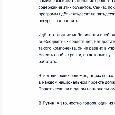
самим изыскивать большие средства д
человека
содержания этих объектов. Сейчас пок
10 декабря 2019 года, 20:30
Москва, Кремл
программ идёт «пятьдесят на пятьдеся
ресурсы направлять.
Заседание Совета по развитию гр
Идёт отставание мобилизации внебюдж
и правам человека
внебюджетных средств нет. Нет достат
такого компонента, он не развит, в уп
10 декабря 2019 года, 18:50
Москва, Кремл
Но есть особые риски, на которые ну
работать.
Совместная пресс-конференция по 
В методических рекомендациях по раз
в «нормандском формате»
в каждом национальном проекте должн
Практически ни в одном национальном
10 декабря 2019 года, 02:20
Париж
В.Путин:
А это, честно говоря, один и
7 декабря 2019 года, суббота