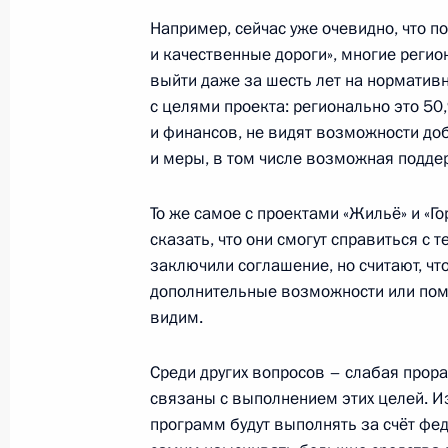
Приём по случаю Дня Героев Отече
Например, сейчас уже очевидно, что п
11 декабря 2019 года, 18:15
Москва, Кремл
и качественные дороги», многие регио
выйти даже за шесть лет на нормативн
с целями проекта: регионально это 50,
Заседание Российского организац
и финансов, не видят возможности до
и меры, в том числе возможная подде
11 декабря 2019 года, 17:30
Москва, Кремл
То же самое с проектами «Жильё» и «Го
сказать, что они смогут справиться с 
Совещание с членами Правительст
заключили соглашение, но считают, что
дополнительные возможности или помо
11 декабря 2019 года, 14:30
Москва, Кремл
видим.
Среди других вопросов – слабая прор
10 декабря 2019 года, вторник
связаны с выполнением этих целей. И
программ будут выполнять за счёт фед
Встреча с региональными уполном