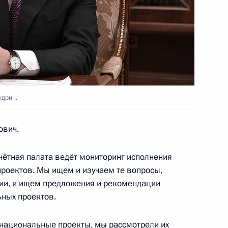
к
оенно-технического
4
4м
сударствами
ь
удрин.
ович.
тамом Миннихановым
4
елны
ётная палата ведёт мониторинг исполнения
роектов. Мы ищем и изучаем те вопросы,
ии, и ищем предложения и рекомендации
ергеем Чемезовым
5
ьных проектов.
елны
 национальные проекты, мы рассмотрели их