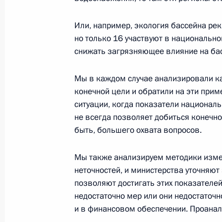
Встреча с судьями Конституционног
Или, например, экология бассейна рек
12 декабря 2019 года, 15:30
Московская об
но только 16 участвуют в национально
снижать загрязняющее влияние на басс
11 декабря 2019 года, среда
Мы в каждом случае анализировали к
конечной цели и обратили на эти прим
Встреча с лидером ЛДПР Владими
ситуации, когда показатели националь
не всегда позволяет добиться конечно
11 декабря 2019 года, 22:30
Москва, Кремл
быть, большего охвата вопросов.
Мы также анализируем методики изме
Встреча с главой Счётной палаты 
неточностей, и министерства уточняют
11 декабря 2019 года, 21:30
Москва, Кремл
позволяют достигать этих показателей,
недостаточно мер или они недостаточн
и в финансовом обеспечении. Проанал