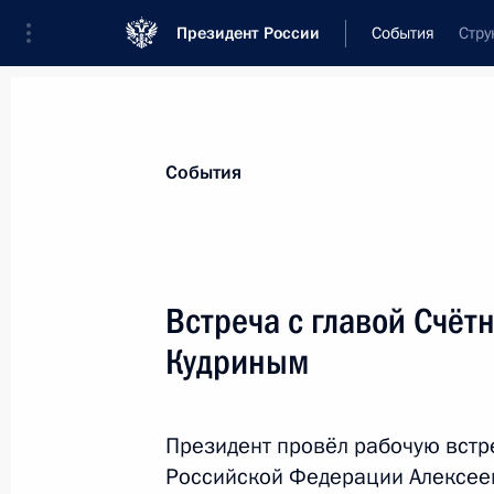
Президент России
События
Стру
Президент
Администрация
Государст
Новости
Стенограммы
Поездки
Те
События
Рубрикация материалов
Все материалы
Встреча с главой Счёт
Послания Федеральному Собранию
Кудриным
Заявления по важнейшим вопросам
Совещания, заседания, рабочие встречи
Президент провёл рабочую встр
Речи и обращения
Российской Федерации Алексеем