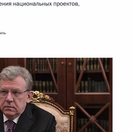
ения национальных проектов,
ть следующие материалы
мль
й Дню работника органов
6
5м
ь
мира Путина
:
50