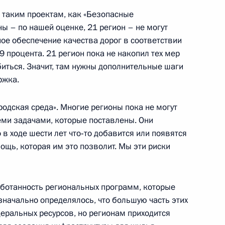
ства
9
4м
о таким проектам, как «Безопасные
ь
ны – по нашей оценке, 21 регион – не могут
ое обеспечение качества дорог в соответствии
9 процента. 21 регион пока не накопил тех мер
ионного комитета «Победа»
биться. Значит, там нужны дополнительные шаги
14
51м
ржка.
ь
родская среда». Многие регионы пока не могут
теми задачами, которые поставлены. Они
ва
5
18м
 в ходе шести лет что‑то добавится или появятся
щь, которая им это позволит. Мы эти риски
ь
аботанность региональных программ, которые
значально определялось, что большую часть этих
еральных ресурсов, но регионам приходится
оченными по правам
7
29м