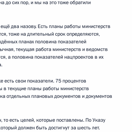
 до сих пор, и мы на это тоже обратили
ссии Александром Лукашенко
6
, ещё два назову. Есть планы работы министерств
ся, тоже на длительный срок определяются,
рждённых планах половина показателей
бычная, текущая работа министерств и ведомств
ся, а половина показателей нацпроектов в их
х кругов Германии
9
9м
.
е есть свои показатели. 75 процентов
ы в текущие планы работы министерств
овка отдельных плановых документов и документов
роны и предприятий ОПК
3
4м
, то есть целей, которые поставлены. По Указу
который должен быть достигнут за шесть лет.