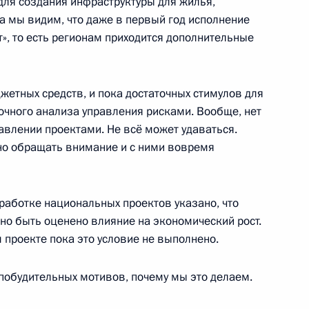
ля создания инфраструктуры для жилья,
а мы видим, что даже в первый год исполнение
ь
т», то есть регионам приходится дополнительные
ажданского общества
етных средств, и пока достаточных стимулов для
14
56м
очного анализа управления рисками. Вообще, нет
равлении проектами. Не всё может удаваться.
ь
жно обращать внимание и с ними вовремя
итогам встречи
7
52м
работке национальных проектов указано, что
о быть оценено влияние на экономический рост.
 проекте пока это условие не выполнено.
з побудительных мотивов, почему мы это делаем.