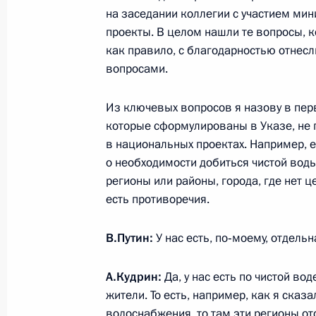
на заседании коллегии с участием мин
проекты. В целом нашли те вопросы, 
Митинг по случаю 50-летия автомо
как правило, с благодарностью отнес
13 декабря 2019 года, 18:15
Набережные Ч
вопросами.
Из ключевых вопросов я назову в перв
которые сформулированы в Указе, не 
Встреча с работниками завода дви
в национальных проектах. Например, е
13 декабря 2019 года, 17:50
о необходимости добиться чистой воды
регионы или районы, города, где нет 
есть противоречия.
12 декабря 2019 года, четверг
В.Путин:
У нас есть, по‑моему, отдель
Совещание с постоянными членами
12 декабря 2019 года, 20:45
Московская об
А.Кудрин:
Да, у нас есть по чистой во
жители. То есть, например, как я сказа
водоснабжения, то там эти регионы от