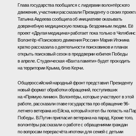
Глава государства пообщался с лидерами волонтёрского
движения, участники рассказали Президенту о своих проект
Татьяна Авдеева сообщила об инициативе оказывать
доврачебную медицинскую помощь бездомным людям. Её
проект «Другая медицина» работает пока только в Челябинс
Волонтёр «Поискового движения России» Мария Игонина
кратко рассказала о деятельности поисковиков и планах
открыть поисковый сезон в преддверии юбилея Победы
в апреле. Студенческая «Вахта памяти» будет проходить
на территории Крыма, близ Керчи.
Общероссийский народный фронт представил Президенту
новый формат обработки обращений, поступивших
на «Прямую линию». Волонтёры, которые участвуют в этой
работе, рассказали главе государства про обращение 96-
летнего ветерана из Ейска, который хотел бы попасть на Па
Победы. В.Путин пригласил ветерана на парад. Кроме того,
волонтёры рассказали о работе с обращениями граждан
по вопросам перерасчёта ипотеки для семей с детьми