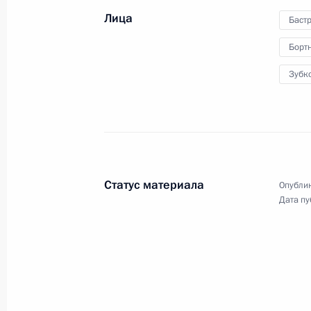
по вопросам ликвидации
последствий катастрофы
Лица
Баст
«Невского экспресса»
Борт
Зубк
28 ноября 2009 года
Видео, 29 мин.
Статус материала
Опублик
Дата пу