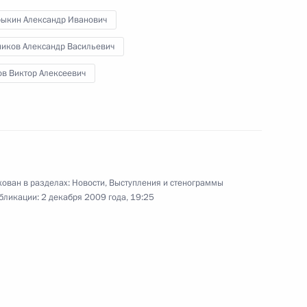
о заседании Комиссии
по модернизации
рыкин Александр Иванович
и технологическому развитию
ников Александр Васильевич
экономики России
ов Виктор Алексеевич
25 ноября 2009 года
Видео, 13 мин.
ован в разделах:
Новости
,
Выступления и стенограммы
бликации:
2 декабря 2009 года, 19:25