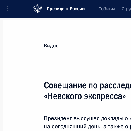
Президент России
События
Стру
Видеозаписи
Фотографии
Аудиозапи
Все материалы
Выступления
Совещан
Видео
Показа
Совещание по расслед
«Невского экспресса»
Совещание с руководством МВД,
МЧС и Минздравсоцразвития
Президент выслушал доклады о х
в связи с пожаром в Перми
на сегодняшний день, а также о