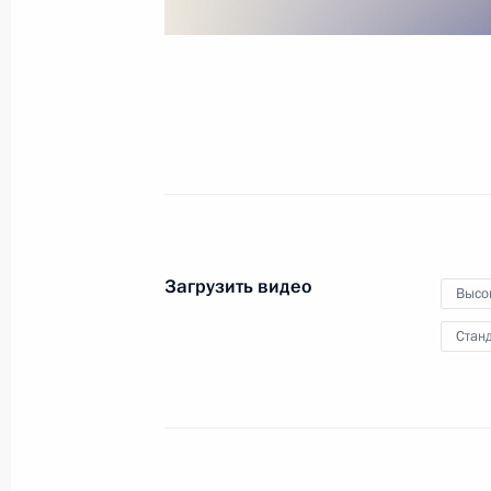
катастрофы «Невского
экспресса»
2 декабря 2009 года
Видео, 6 мин.
Загрузить видео
Высо
Станд
Президент провёл совещание