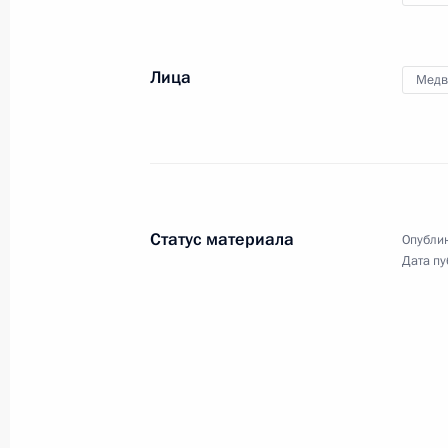
Лица
Медв
Международный форум
добровольцев
Статус материала
Опублик
Дата пу
5 декабря 2019 года
Видео, 6 мин.