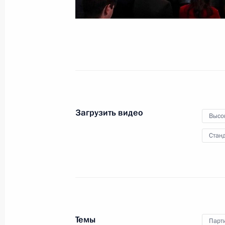
Торжественный вечер,
посвящённый Дню
работника органов
безопасности
Загрузить видео
19 декабря 2019 года
Видео, 5 мин.
Высо
Станд
Темы
Парт