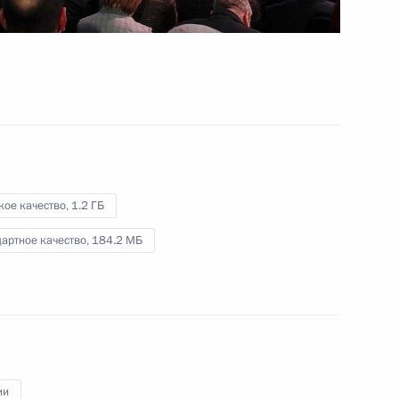
Митинг по случаю 50-летия
автомобильного завода
«КамАЗ»
13 декабря 2019 года
Видео, 3 мин.
кое качество,
1.2 ГБ
артное качество,
184.2 МБ
ии