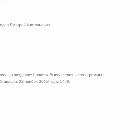
едев Дмитрий Анатольевич
Совещание с руководством
Минобороны и предприятий
ОПК
ован в разделах:
Новости
,
Выступления и стенограммы
бликации:
23 ноября 2019 года, 14:45
2 декабря 2019 года
Видео, 6 мин.