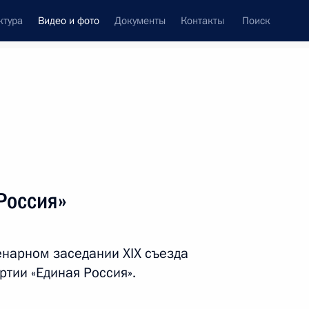
ктура
Видео и фото
Документы
Контакты
Поиск
си
ия, встречи
Встречи со СМИ
декабрь, 2019
ть следующие материалы
Россия»
ренция Владимира Путина
енарном заседании XIX съезда
тии «Единая Россия».
ео, 4 ч.