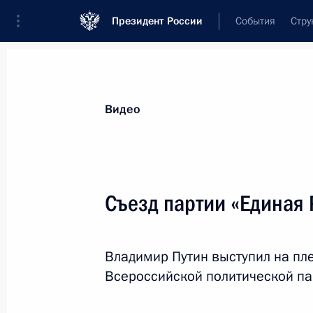
Президент России
События
Стру
Видеозаписи
Фотографии
Аудиозапи
Все материалы
Выступления
Совещан
Видео
Показа
Съезд партии «Единая 
Большая пресс-конфе
Владимир Путин выступил на пл
Всероссийской политической пар
19 декабря 2019 года
Москва
Вид