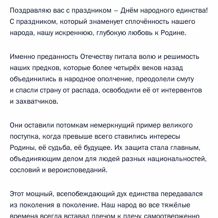
Поздравляю вас с праздником – Днём народного единства!
С праздником, который знаменует сплочённость нашего
народа, нашу искреннюю, глубокую любовь к Родине.
Именно преданность Отечеству питала волю и решимость
наших предков, которые более четырёх веков назад
объединились в народное ополчение, преодолели смуту
и спасли страну от распада, освободили её от интервентов
и захватчиков.
Они оставили потомкам немеркнущий пример великого
поступка, когда превыше всего ставились интересы
Родины, её судьба, её будущее. Их защита стала главным,
объединяющим делом для людей разных национальностей,
сословий и вероисповеданий.
Этот мощный, всепобеждающий дух единства передавался
из поколения в поколение. Наш народ во все тяжёлые
времена всегда вставал плечом к плечу, самоотверженно