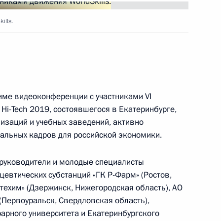
ills.
ть следующие материалы
инства
:
20
име видеоконференции с участниками VI
 Hi-Tech 2019, состоявшегося в Екатеринбурге,
низаций и учебных заведений, активно
альных кадров для российской экономики.
 руководители и молодые специалисты
orldSkills
цевтических субстанций «ГК Р-Фарм» (Ростов,
7
54м
техим» (Дзержинск, Нижегородская область), АО
ть, Ново-Огарёво
(Первоуральск, Свердловская область),
рарного университета и Екатеринбургского