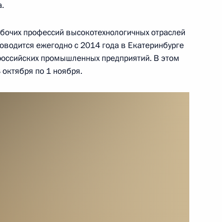
.
бочих профессий высокотехнологичных отраслей
алининградской области
3
роводится ежегодно с 2014 года в Екатеринбурге
российских промышленных предприятий. В этом
 октября по 1 ноября.
задачах субъектов
7
10м
равоохранения
венности Калининградской
:
7