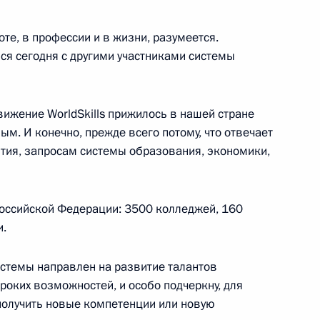
е, в профессии и в жизни, разумеется.
ся сегодня с другими участниками системы
 Садовничим
4
асть, Ново-Огарёво
вижение WorldSkills прижилось в нашей стране
ым. И конечно, прежде всего потому, что отвечает
тия, запросам системы образования, экономики,
игелем Диас-Канелем
6
оссийской Федерации: 3500 колледжей, 160
асть, Ново-Огарёво
и.
системы направлен на развитие талантов
ю Примакову
6
6м
роких возможностей, и особо подчеркну, для
получить новые компетенции или новую