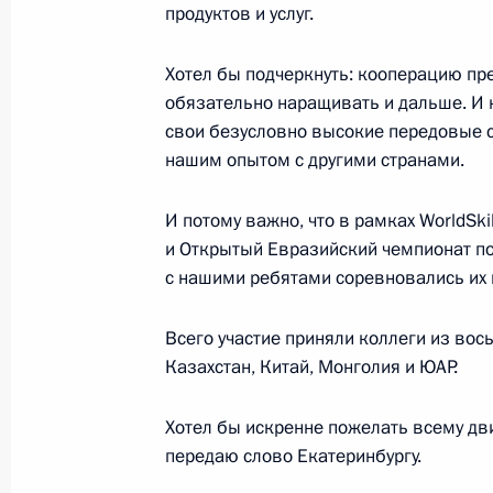
Встреча с Президентом Руанды По
продуктов и услуг.
24 октября 2019 года, 19:45
Сочи
Хотел бы подчеркнуть: кооперацию пр
обязательно наращивать и дальше. И
свои безусловно высокие передовые с
Встреча с Президентом Кении Ухуру
нашим опытом с другими странами.
24 октября 2019 года, 19:15
Сочи
И потому важно, что в рамках WorldSkil
и Открытый Евразийский чемпионат по
с нашими ребятами соревновались их 
Встреча с Президентом Анголы Жо
Лоуренсу
Всего участие приняли коллеги из вось
24 октября 2019 года, 18:45
Сочи
Казахстан, Китай, Монголия и ЮАР.
Хотел бы искренне пожелать всему дв
Встреча с Главой Алжира Абдельк
передаю слово Екатеринбургу.
24 октября 2019 года, 17:40
Сочи