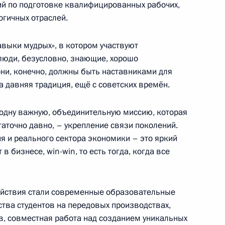
ний по подготовке квалифицированных рабочих,
ьной Гвинеи Теодоро
5
гичных отраслей.
авыки мудрых», в котором участвуют
люди, безусловно, знающие, хорошо
ни, конечно, должны быть наставниками для
 давняя традиция, ещё с советских времён.
ти Президента Маврикия
4
ё одну важную, объединительную миссию, которая
статочно давно, – укрепление связи поколений.
я и реального сектора экономики – это яркий
 бизнесе, win-win, то есть тогда, когда все
фой Конде
3
йствия стали современные образовательные
ства студентов на передовых производствах,
, совместная работа над созданием уникальных