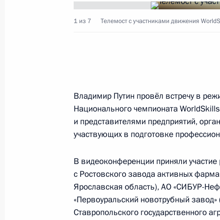
1 из 7
Телемост с участниками движения WorldSk
Показа
4 ноября 2019 года, понедельник
Приём по случаю Дня народного ед
Владимир Путин провёл встречу в реж
Национального чемпионата WorldSkills
4 ноября 2019 года, 15:45
Москва, Кремль
и представителями предприятий, орга
участвующих в подготовке профессион
1 ноября 2019 года, пятница
В видеоконференции приняли участие
Телемост с участниками движения W
с Ростовского завода активных фарма
Ярославская область), АО «СИБУР-Неф
1 ноября 2019 года, 17:00
Московская облас
«Первоуральский новотрубный завод» 
Ставропольского государственного аг