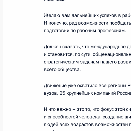
Желаю вам дальнейших успехов в работ
29 октября 2019 года, вторник
И конечно, рад возможности пообщать
Встреча с ректором МГУ Виктором
подготовки по рабочим профессиям.
29 октября 2019 года, 20:00
Московская обл
Должен сказать, что международное д
и становится, по сути, общенациональн
стратегическим задачам нашего разви
Переговоры с Президентом Кубы М
всего общества.
Бермудесом
Движение уже охватило все регионы Р
29 октября 2019 года, 16:00
Московская обл
вузов, 25 крупнейших компаний Росси
И что важно – это то, что фокус этой 
В Москве открыт памятник Евгени
и способностей человека, создание ши
29 октября 2019 года, 15:00
Москва
людей всех возрастов возможностей 