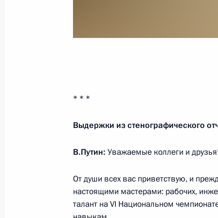
30 октября 2019 года, среда
Посещение штаб-квартиры Междун
30 октября 2019 года, 23:00
Будапешт
* * *
Встреча с главами христианских ц
Выдержки из стенографического от
30 октября 2019 года, 22:00
Будапешт
В.Путин:
Уважаемые коллеги и друзья
От души всех вас приветствую, и прежд
Российско-венгерские переговоры
настоящими мастерами: рабочих, инжен
30 октября 2019 года, 20:45
Будапешт
талант на VI Национальном чемпиона
навыкам.