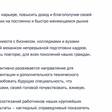
 карьере, повысить доход и благополучие своей
к
ми на постоянно и быстро меняющемся рынке
асти Андреем Воробьёвым
6
асть, Ново-Огарёво
вместе с бизнесом, колледжами и вузами
й механизм непрерывной подготовки кадров,
ь повторю, для всех поколений наших граждан.
ьной таможенной службы
 активно развивается направление для
4
ентации и дополнительного технического
робовать будущую специальность, что
асть, Ново-Огарёво
ами, своей головой почувствовать, вживую.
состязаний работников наших крупнейших
ультаты – наглядный, справедливый показатель