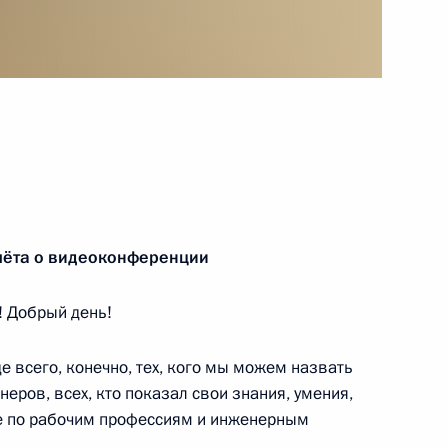
ародной федерации дзюдо
4
ерквей Ближнего Востока
чёта о видеоконференции
8
! Добрый день!
е всего, конечно, тех, кого мы можем назвать
13
35м
еров, всех, кто показал свои знания, умения,
те по рабочим профессиям и инженерным