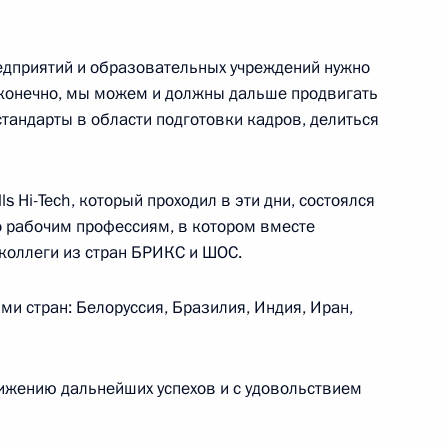
лем Кагаме
4
едприятий и образовательных учреждений нужно
 конечно, мы можем и должны дальше продвигать
тандарты в области подготовки кадров, делиться
 Кениаттой
4
ls Hi-Tech, который проходил в эти дни, состоялся
 рабочим профессиям, в котором вместе
коллеги из стран БРИКС и ШОС.
ау Мануэлом Гонсалвешем
3
ми стран: Белоруссия, Бразилия, Индия, Иран,
ижению дальнейших успехов и с удовольствием
адером Бенсалахом
5