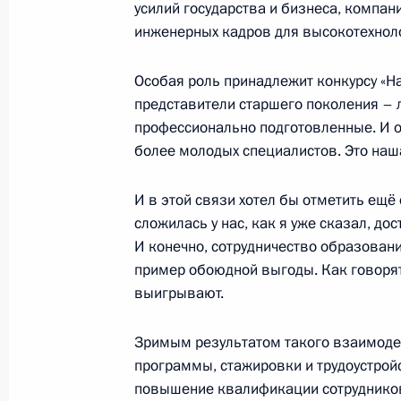
усилий государства и бизнеса, компа
Встреча с Президентом Экваториал
инженерных кадров для высокотехноло
Обиангом Нгемой Мбасого
24 октября 2019 года, 21:00
Сочи
Особая роль принадлежит конкурсу «Н
представители старшего поколения – 
профессионально подготовленные. И о
более молодых специалистов. Это наша
Встреча с исполняющим обязаннос
Парамасивумом Вьяпури
И в этой связи хотел бы отметить ещ
24 октября 2019 года, 20:35
Сочи
сложилась у нас, как я уже сказал, до
И конечно, сотрудничество образовани
пример обоюдной выгоды. Как говорят в
Встреча с Президентом Гвинеи Аль
выигрывают.
24 октября 2019 года, 20:15
Сочи
Зримым результатом такого взаимоде
программы, стажировки и трудоустрой
повышение квалификации сотрудников