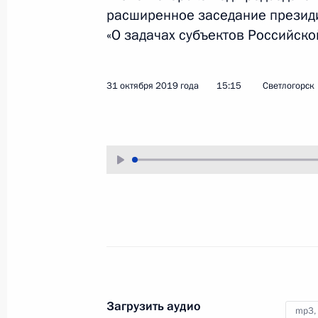
расширенное заседание президи
1 ноября 2019 года
Аудио, 54 мин.
«О задачах субъектов Российск
31 октября 2019 года
15:15
Светлогорск
Встреча с представителями
общественности
Калининградской области
Загрузить аудио
mp3,