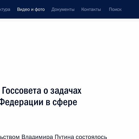
ктура
Видео и фото
Документы
Контакты
Поиск
си
ия, встречи
Встречи со СМИ
ноябрь, 2019
ть следующие материалы
Госсовета о задачах
 Федерации в сфере
Заседание президиума Госсовета
о задачах субъектов Российской
Федерации в сфере
здравоохранения
льством Владимира Путина состоялось