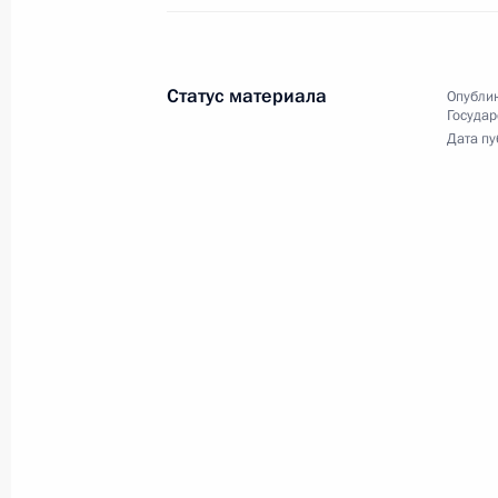
и Президент Арабской Республики
Египет, Председатель
Африканского союза,
Статус материала
сопредседатель саммита Россия –
Опублик
Государ
Африка Абдельфаттах Сиси
Дата пу
приняли участие в рабочем
завтраке с руководителями
региональных организаций
Африки.
Совещание по финансовому
оздоровлению организаций
ОПК
16 октября 2019 года
Аудио, 3 мин.