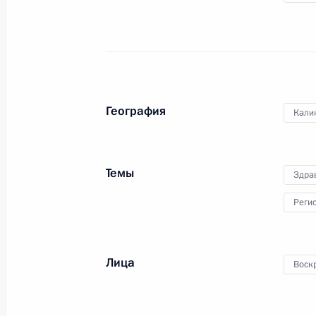
31 октября 2019 года
Аудио, 2 ч.
Владимир Путин провёл
в Светлогорске встречу
с представителями
общественности Калининградской
области.
География
Кали
Темы
Здра
Встреча с руководителями
региональных организаций
Реги
Африки
Лица
Воск
23 октября 2019 года
Аудио, 13 мин.
В рамках саммита Россия –
Африка Владимир Путин