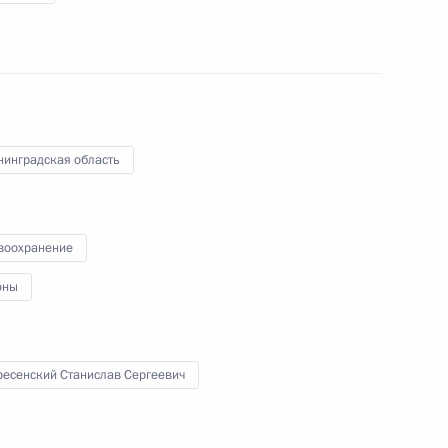
24 октября 2019 года
Аудио, 3 ч.
нинградская область
воохранение
Встреча с мастерами,
молодыми выпускниками
оны
и студентами ВГИКа
ресенский Станислав Сергеевич
17 октября 2019 года
Аудио, 2 ч.
В ходе посещения Всероссийского
государственного института