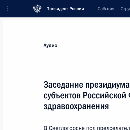
Президент России
События
Стру
Видеозаписи
Фотографии
Аудиозапи
Все материалы
Выступления
Совещан
Аудио
Показа
Заседание президиума 
субъектов Российской
Телемост с участниками
здравоохранения
движения WorldSkills
В Светлогорске под председате