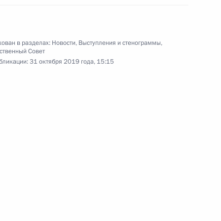
кинематографии имени
С.А.Герасимова Владимир Путин
встретился с мастерами,
выпускниками и студентами
ован в разделах:
Новости
,
Выступления и стенограммы
,
ственный Совет
института.
бликации:
31 октября 2019 года, 15:15
Совещание по вопросам
ликвидации последствий
паводков
16 октября 2019 года
Аудио, 1 ч.