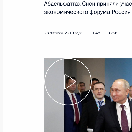
Абдельфаттах Сиси приняли уча
экономического форума Россия 
Показа
23 октября 2019 года
11:45
Сочи
Заявления президентов России и Ег
саммита Россия – Африка
24 октября 2019 года, 17:10
Сочи
Заключительное слово на пленарн
Россия – Африка
24 октября 2019 года, 17:00
Сочи