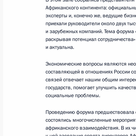
Судана Абдельфаттахом Бурханом
Африканского континента: официальны
23 октября 2019 года, 18:50
Сочи
эксперты и, конечно же, ведущие биз
приехали руководители около двух тыс
и зарубежных компаний. Тема форума 
Встреча с Президентом Нигерии Му
раскрывая потенциал сотрудничества»
и актуальна.
23 октября 2019 года, 18:20
Сочи
Экономические вопросы являются нео
составляющей в отношениях России со
Встреча с Президентом Республики
связей отвечает нашим общим интерес
Мусевени
государств, помогает улучшить качес
социальные проблемы.
23 октября 2019 года, 17:50
Сочи
Проведению форума предшествовала с
состоялись многочисленные мероприя
Встреча с Президентом Демократич
африканского взаимодействия. В их ч
Феликсом Чисекеди
к ней заседание совета директоров А