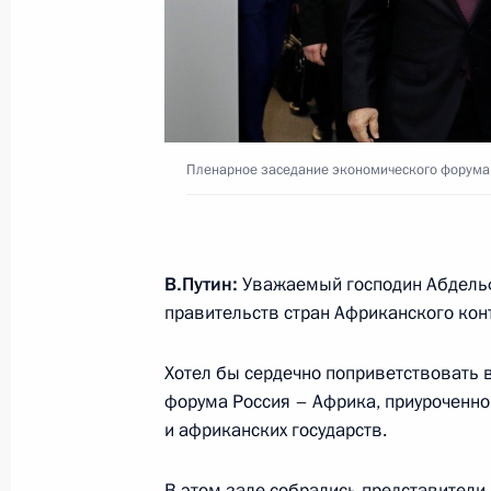
Саммит Россия – Африка
24 октября 2019 года, 17:00
Сочи
23 октября 2019 года, среда
Пленарное заседание экономического форума
Приём в честь участников саммита
23 октября 2019 года, 20:45
Сочи
В.Путин:
Уважаемый господин Абдельф
правительств стран Африканского конт
Встреча с руководителями африкан
23 октября 2019 года, 20:00
Сочи
Хотел бы сердечно поприветствовать в
форума Россия – Африка, приуроченно
и африканских государств.
Встреча с Председателем Верховно
В этом зале собрались представители 