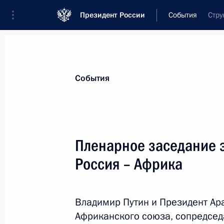
Президент России
События
Стру
Президент
Администрация
Государст
Новости
Стенограммы
Поездки
Те
События
Рубрикация материалов
Все материалы
Пленарное заседание 
Послания Федеральному Собранию
Россия – Африка
Заявления по важнейшим вопросам
Совещания, заседания, рабочие встречи
Владимир Путин и Президент Ар
Речи и обращения
Африканского союза, сопредсед