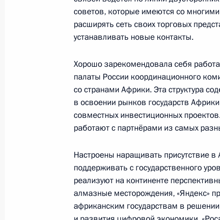
советов, которые имеются со многими
Татьяной Голиковой
расширять сеть своих торговых предст
22 октября 2019 года, 08:50
Москва, Кремл
устанавливать новые контакты.
Хорошо зарекомендовала себя работа
21 октября 2019 года, понедельни
палаты России координационного коми
со странами Африки. Эта структура с
Рабочая встреча с Заместителем П
в освоении рынков государств Африки
Ольгой Голодец
совместных инвестиционных проектов.
21 октября 2019 года, 19:45
Московская обл
работают с партнёрами из самых разн
Настроены наращивать присутствие в 
поддерживать с государственного уров
Показа
реализуют на континенте перспективн
алмазные месторождения, «Яндекс» пр
африканским государствам в решении
и развития цифровой экономики. «Рос