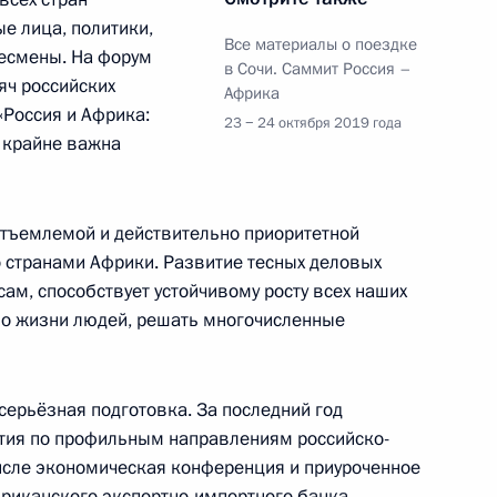
е лица, политики,
Все материалы о поездке
несмены. На форум
в Сочи. Саммит Россия –
яч российских
Африка
«Россия и Африка:
23 − 24 октября 2019 года
хаммаду Бухари
 крайне важна
6
тъемлемой и действительно приоритетной
 странами Африки. Развитие тесных деловых
 Уганда Йовери Кагутой
5
ам, способствует устойчивому росту всех наших
тво жизни людей, решать многочисленные
ерьёзная подготовка. За последний год
тия по профильным направлениям российско-
еской Республики Конго
6
исле экономическая конференция и приуроченное
фриканского экспортно-импортного банка