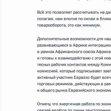
23 октября 2019 года, 10:45
Сочи
Всё это позволяет рассчитывать на да
полагаю, нам вполне по силам в ближ
товарооборота, это как минимум.
22 октября 2019 года, вторник
Дополнительные возможности для наш
Заявления для прессы по итогам ро
развивающиеся в Африке интеграцион
переговоров
в рамках Африканского союза Африка
22 октября 2019 года, 20:00
Сочи
и готовы к взаимодействию с этой но
тесных рабочих контактов между Ком
комиссией, которые подписывают зав
активный участник Евразэс будет вся
Начало российско-турецких перего
торговых режимов, действующих в ра
22 октября 2019 года, 14:00
Сочи
и общего рынка Евразийского эконом
Отмечу, что энергичная работа по эко
Рабочая встреча с Заместителем П
связей ведётся по линии двусторонни