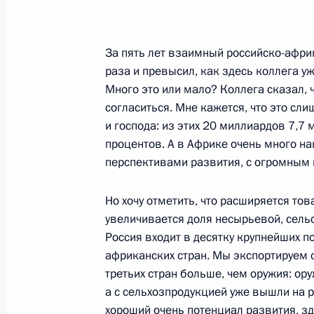
Встреча с Президентом Намибии Х
За пять лет взаимный российско-афри
раза и превысил, как здесь коллега у
23 октября 2019 года, 12:40
Сочи
Много это или мало? Коллега сказал, ч
согласиться. Мне кажется, что это сл
и господа: из этих 20 миллиардов 7,7 
Встреча с Президентом ЮАР Сири
процентов. А в Африке очень много н
23 октября 2019 года, 12:00
Сочи
перспективами развития, с огромным п
Но хочу отметить, что расширяется то
увеличивается доля несырьевой, сель
Пленарное заседание экономическ
Россия входит в десятку крупнейших 
23 октября 2019 года, 11:45
Сочи
африканских стран. Мы экспортируем 
третьих стран больше, чем оружия: ор
а с сельхозпродукцией уже вышли на ру
хороший очень потенциал развития, зд
Встреча с Президентом Египта Абд