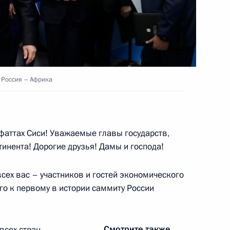
 Россия – Африка
 Россия – Африка
10
4м
аттах Сиси! Уважаемые главы государств,
инента! Дорогие друзья! Дамы и господа!
ских информагентств
4
сех вас – участников и гостей экономического
го к первому в истории саммиту России
го (Суверенного) Совета
6
Смотрите также
всех стран