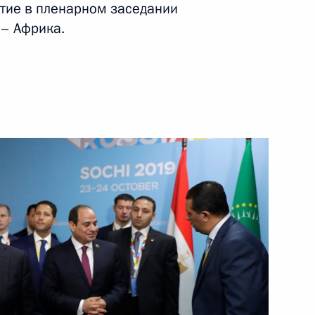
стие в пленарном заседании
– Африка.
ть следующие материалы
ипта для прессы по итогам
1
14м
ом заседании саммита
6м
:
18