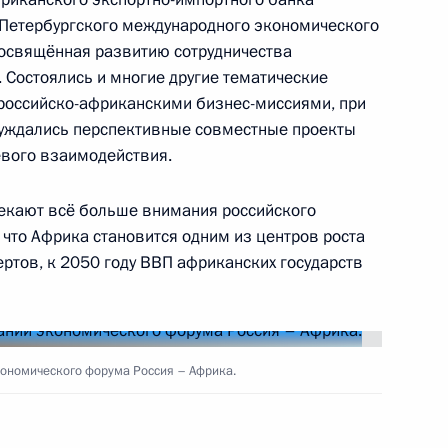
х Петербургского международного экономического
посвящённая развитию сотрудничества
 Состоялись и многие другие тематические
российско-африканскими бизнес-миссиями, при
альных организаций Африки
7
13м
суждались перспективные совместные проекты
евого взаимодействия.
лекают всё больше внимания российского
оафриканской Республики
, что Африка становится одним из центров роста
5
ртов, к 2050 году ВВП африканских государств
ономического форума Россия – Африка.
опии Абием Ахмедом
3