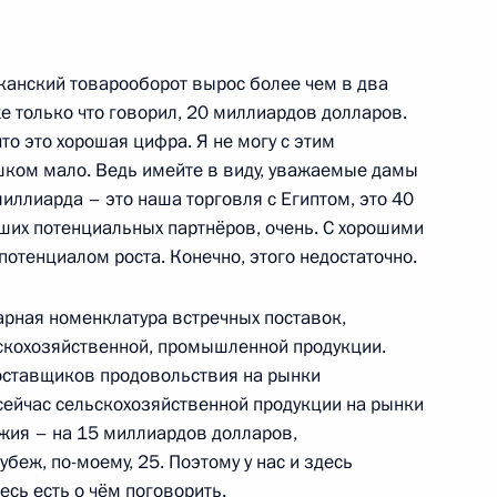
аге Готфридом Гейнгобом
6
канский товарооборот вырос более чем в два
же только что говорил, 20 миллиардов долларов.
то это хорошая цифра. Я не могу с этим
ишком мало. Ведь имейте в виду, уважаемые дамы
миллиарда – это наша торговля с Египтом, это 40
лом Рамафозой
6
аших потенциальных партнёров, очень. С хорошими
отенциалом роста. Конечно, этого недостаточно.
варная номенклатура встречных поставок,
скохозяйственной, промышленной продукции.
ого форума Россия – Африка
8
17м
поставщиков продовольствия на рынки
сейчас сельскохозяйственной продукции на рынки
ужия – на 15 миллиардов долларов,
беж, по-моему, 25. Поэтому у нас и здесь
есь есть о чём поговорить.
ельфаттахом Сиси
5