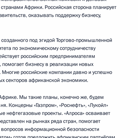
 странами Африки. Российская сторона планирует
авительств, оказывать поддержку бизнесу,
ь
 созданного под эгидой Торгово-промышленной
к
тета по экономическому сотрудничеству
одействует российским предпринимателям
редседателя Правительства
4
, помогает бизнесу в реализации новых
 Многие российские компании давно и успешно
асть, Ново-Огарёво
ых секторов африканской экономики.
Африке. Мы такие планы, конечно же, будем
ня. Концерны «Газпром», «Роснефть», «Лукойл»
ть предыдущие материалы
ые нефтегазовые проекты. «Алроса» осваивает
едставлен на рынках ряда стран, помогает
 вопросов информационной безопасности
атом» готов предложить африканским партнёрам