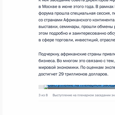
23 октября 2019 года, 17:10
Сочи
в Москве в июне этого года. В рамка
форума прошла специальная сессия, 
со странами Африканского континента.
выставки, семинары, прошли обмены 
Встреча с руководителями регион
этом подробно и заинтересованно об
23 октября 2019 года, 15:00
Сочи
в сфере торговли, инвестиций, отрасл
Подчеркну, африканские страны прив
Встреча с Президентом Центральн
бизнеса. Во многом это связано с тем
мировой экономики. По оценкам экспе
Фостеном Арканжем Туадерой
достигнет 29 триллионов долларов.
23 октября 2019 года, 14:10
Сочи
3 из 8
Выступление на пленарном заседании эк
Встреча с Премьер-министром Эфи
23 октября 2019 года, 13:20
Сочи