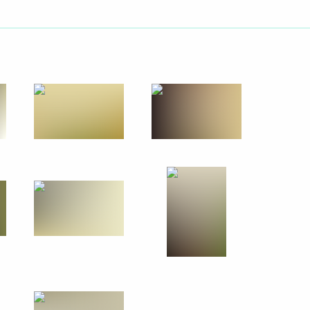
ть следующие материалы
тву ТАСС
сти Станиславом
4
ь