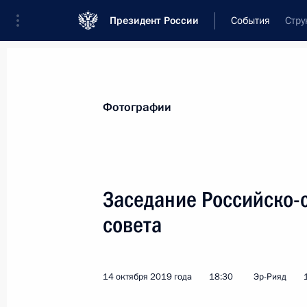
Президент России
События
Стру
Президент
Администрация
Государст
Новости
Стенограммы
Поездки
Те
Фотографии
Рубрикация материалов
Все материалы
Заседание Российско-
Послания Федеральному Собранию
совета
Заявления по важнейшим вопросам
Совещания, заседания, рабочие встречи
14 октября 2019 года
18:30
Эр-Рияд
Речи и обращения