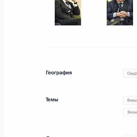
17 октября 2019 года, четверг
Встреча с мастерами, молодыми вы
ВГИКа
17 октября 2019 года, 17:45
Москва
16 октября 2019 года, среда
География
Сауд
Совещание по финансовому оздор
16 октября 2019 года, 16:50
Московская обл
Темы
Внеш
Экон
Совещание по вопросам ликвидаци
16 октября 2019 года, 15:50
Московская обл