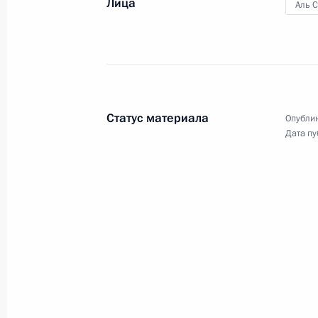
Лица
Аль 
15 октября 2019 года, вторник
Встреча с представителями деловых
15 октября 2019 года, 18:00
Абу-Даби
Статус материала
Опублик
Дата пу
Российско-эмиратские переговоры
15 октября 2019 года, 13:30
Абу-Даби
14 октября 2019 года, понедельни
Заседание Российско-саудовского 
14 октября 2019 года, 18:30
Эр-Рияд