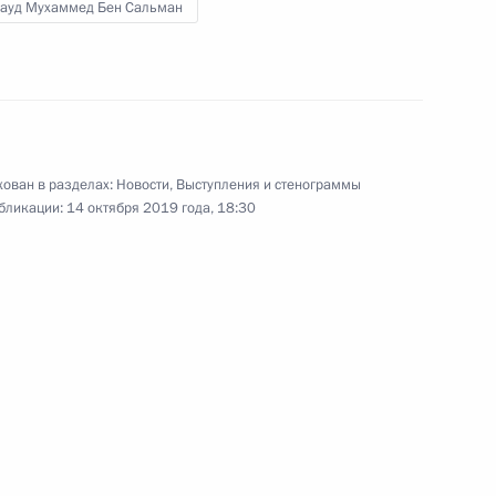
Сауд Мухаммед Бен Сальман
 кругов России и ОАЭ
15
3м
ован в разделах:
Новости
,
Выступления и стенограммы
бликации:
14 октября 2019 года, 18:30
10
к
экономического совета
11
5м