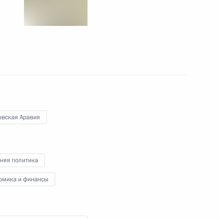
пускниками и студентами
:
13
овская Аравия
овлению организаций ОПК
3
3м
асть, Ново-Огарёво
няя политика
омика и финансы
и последствий паводков
:
7
асть, Ново-Огарёво