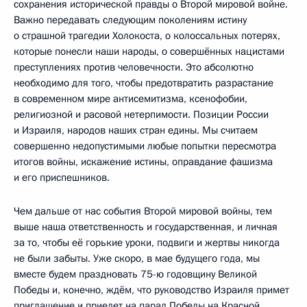
сохранения исторической правды о Второй мировой войне.
Важно передавать следующим поколениям истину
о страшной трагедии Холокоста, о колоссальных потерях,
которые понесли наши народы, о совершённых нацистами
преступлениях против человечности. Это абсолютно
необходимо для того, чтобы предотвратить разрастание
в современном мире антисемитизма, ксенофобии,
религиозной и расовой нетерпимости. Позиции России
и Израиля, народов наших стран едины. Мы считаем
совершенно недопустимыми любые попытки пересмотра
итогов войны, искажение истины, оправдание фашизма
и его приспешников.
Чем дальше от нас события Второй мировой войны, тем
выше наша ответственность и государственная, и личная
за то, чтобы её горькие уроки, подвиги и жертвы никогда
не были забыты. Уже скоро, в мае будущего года, мы
вместе будем праздновать 75-ю годовщину Великой
Победы и, конечно, ждём, что руководство Израиля примет
приглашение и приедет на парад Победы на Красной