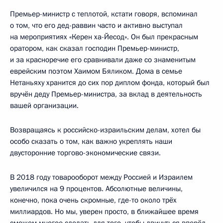
Премьер-министр с теплотой, кстати говоря, вспоминал
о том, что его дед-раввин часто и активно выступал
на мероприятиях «Керен ха-Йесод». Он был прекрасным
оратором, как сказал господин Премьер-министр,
и за красноречие его сравнивали даже со знаменитым
еврейским поэтом Хаимом Бяликом. Дома в семье
Нетаньяху хранится до сих пор диплом фонда, который был
вручён деду Премьер-министра, за вклад в деятельность
вашей организации.
Возвращаясь к российско-израильским делам, хотел бы
особо сказать о том, как важно укреплять наши
двусторонние торгово-экономические связи.
В 2018 году товарооборот между Россией и Израилем
увеличился на 9 процентов. Абсолютные величины,
конечно, пока очень скромные, где-то около трёх
миллиардов. Но мы, уверен просто, в ближайшее время
сможем многое сделать для того, чтобы двинуться вперёд.