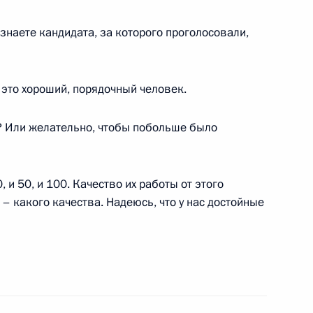
к
наете кандидата, за которого проголосовали,
ром» Алексеем Миллером
3
ь
о это хороший, порядочный человек.
? Или желательно, чтобы побольше было
ыборах в Мосгордуму
7
, и 50, и 100. Качество их работы от этого
– какого качества. Надеюсь, что у нас достойные
ым
4