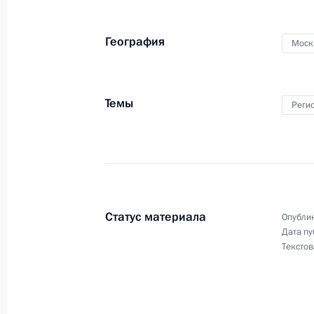
7 сентября 2019 года, 19:45
Москва, Кремл
География
Моск
Встреча с Президентом Молдовы 
7 сентября 2019 года, 17:50
Москва, Кремл
Темы
Реги
Празднование Дня города в Москв
7 сентября 2019 года, 14:20
Москва
Статус материала
Опублик
Дата пу
6 сентября 2019 года, пятница
Текстов
Совещание по вопросам развития 
Восточный и перспективных ракетн