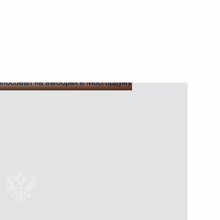
ть следующие материалы
ополчения в период боевых
13
54м
 года
8