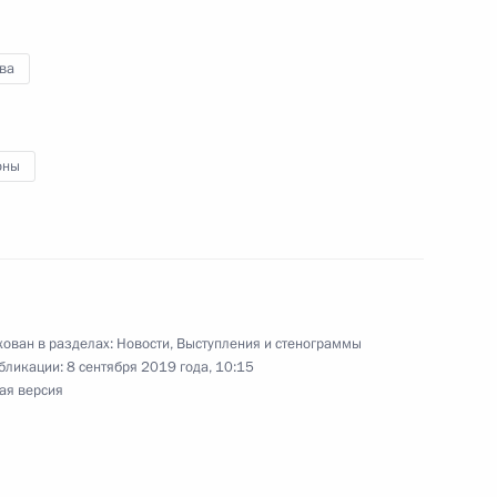
ь
ва
Игорем Додоном
5
ь
оны
е
30
4м
ован в разделах:
Новости
,
Выступления и стенограммы
бликации:
8 сентября 2019 года, 10:15
ая версия
инфраструктуры космодрома
7
9м
ых комплексов