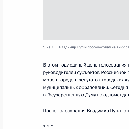
Встреча с главой Минсельхоза Ро
11 сентября 2019 года, 14:50
Москва, Крем
Обращение к участникам 23-й сес
5 из 7
Владимир Путин проголосовал на выбора
туристской организации
11 сентября 2019 года, 10:00
В этом году единый день голосования 
руководителей субъектов Российской 
мэров городов, депутатов городских д
10 сентября 2019 года, вторник
муниципальных образований. Сегодня
в Государственную Думу по одноманда
Встреча с председателем правлени
Германом Грефом
После голосования Владимир Путин от
10 сентября 2019 года, 14:30
Москва, Крем
* * *