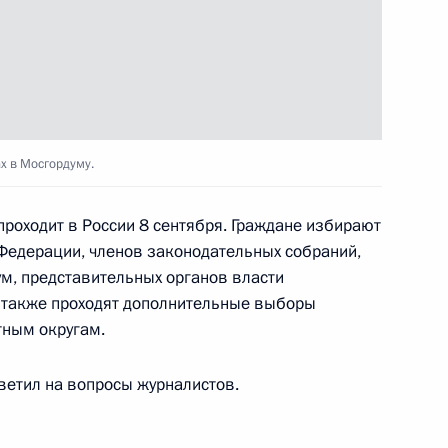
ссии Дмитрием Патрушевым
4
ль
сии Генассамблеи Всемирной
3м
х в Мосгордуму.
проходит в России 8 сентября. Граждане избирают
Федерации, членов законодательных собраний,
ум, представительных органов власти
 также проходят дополнительные выборы
тным округам.
я Сбербанка России
3
ветил на вопросы журналистов.
ль