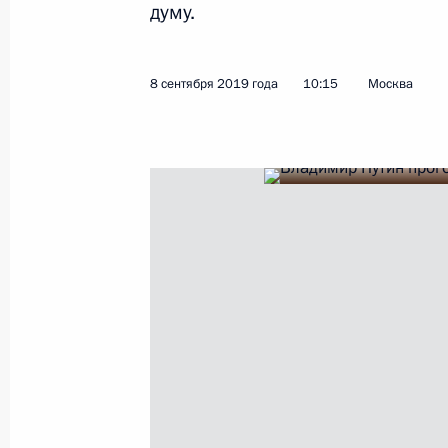
думу.
Показа
8 сентября 2019 года
10:15
Москва
Встреча с участниками народного 
действий в августе – сентябре 1999
12 сентября 2019 года, 15:15
Ботлих
Встреча с жителями Ботлиха
12 сентября 2019 года, 14:15
11 сентября 2019 года, среда