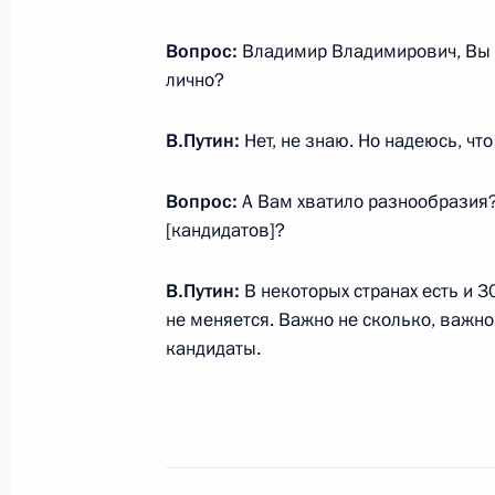
9 сентября 2019 года, понедельни
Вопрос:
Владимир Владимирович, Вы з
лично?
Встреча с главой компании «Газп
9 сентября 2019 года, 14:15
Москва, Кремл
В.Путин:
Нет, не знаю. Но надеюсь, чт
Вопрос:
А Вам хватило разнообразия
[кандидатов]?
8 сентября 2019 года, воскресенье
Владимир Путин проголосовал на в
В.Путин:
В некоторых странах есть и 30
не меняется. Важно не сколько, важно 
8 сентября 2019 года, 10:15
Москва
кандидаты.
7 сентября 2019 года, суббота
Встреча с Нурсултаном Назарбаев