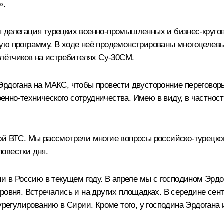
».
 делегация турецких военно-промышленных и бизнес-кругов
ую программу. В ходе неё продемонстрированы многоцелевы
 лётчиков на истребителях Су-30СМ.
Эрдогана на МАКС, чтобы провести двусторонние переговор
военно-технического сотрудничества. Имею в виду, в частнос
рой ВТС. Мы рассмотрели многие вопросы российско-турецк
овестки дня.
ии в Россию в текущем году. В апреле мы с господином Эрд
ровня. Встречались и на других площадках. В середине сент
 урегулированию в Сирии. Кроме того, у господина Эрдогана