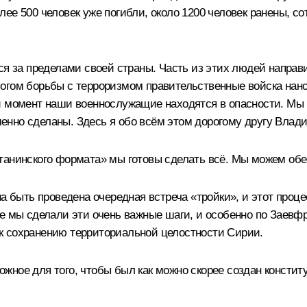
лее 500 человек уже погибли, около 1200 человек ранены, 
ся за пределами своей страны. Часть из этих людей направ
огом борьбы с терроризмом правительственные войска нано
й момент наши военнослужащие находятся в опасности. Мы 
енно сделаны. Здесь я обо всём этом дорогому другу Влад
танинского формата» мы готовы сделать всё. Мы можем обе
на быть проведена очередная встреча «тройки», и этот проц
ве мы сделали эти очень важные шаги, и особенно по Заевф
к сохранению территориальной целостности Сирии.
ное для того, чтобы был как можно скорее создан конститу