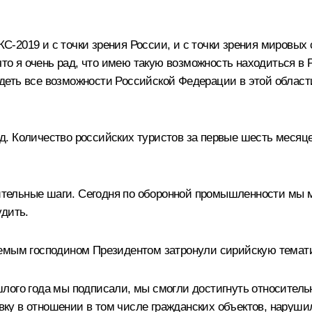
2019 и с точки зрения России, и с точки зрения мировых со
что я очень рад, что имею такую возможность находиться в
деть все возможности Российской Федерации в этой област
рд. Количество российских туристов за первые шесть месяцев
ельные шаги. Сегодня по оборонной промышленности мы мн
удить.
емым господином Президентом затронули сирийскую темати
лого года мы подписали, мы смогли достигнуть относительн
у в отношении в том числе гражданских объектов, нарушил