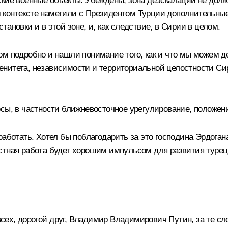
ские военные объекты. Убеждены, зона деэскалации не дол
 контексте наметили с Президентом Турции дополнительны
ановки и в этой зоне, и, как следствие, в Сирии в целом.
ом подробно и нашли понимание того, как и что мы можем д
нитета, независимости и территориальной целостности Си
сы, в частности ближневосточное урегулирование, положен
аботать. Хотел бы поблагодарить за это господина Эрдогана,
стная работа будет хорошим импульсом для развития турец
сех, дорогой друг, Владимир Владимирович Путин, за те сло