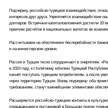
Подчеркну, российско-турецкое взаимодействие, отно
интересов друг друга. Укрепляется взаимодействие наш
долларов. Встречные капиталовложения достигли 20 м
практики расчётов в национальных валютах во взаимно
Рассчитываем на обеспечение бесперебойности банковс
и на министерском уровне.
Россия и Турция тесно сотрудничают в энергетике. «Р
в 2023 году, к столетнему юбилею Турецкой Республики
начнёт поступать турецким потребителям, а после уве
через территорию Турции. Вновь подчеркну: оба проек
требованиям, станут важнейшими элементами обеспеч
Расширяются российско-турецкие контакты в культурно
открывающиеся постановкой в Большом театре турецк