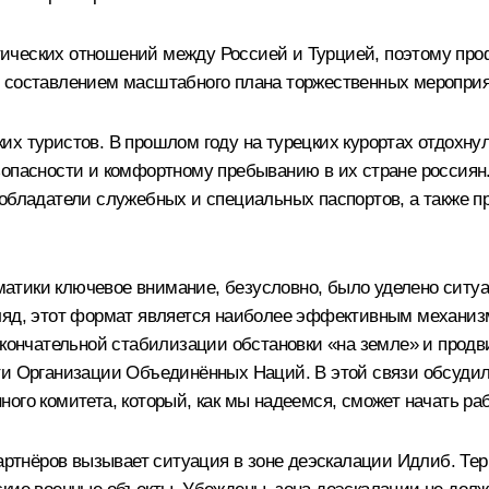
ических отношений между Россией и Турцией, поэтому про
д составлением масштабного плана торжественных мероприя
их туристов. В прошлом году на турецких курортах отдохн
зопасности и комфортному пребыванию в их стране россиян
 обладатели служебных и специальных паспортов, а также 
атики ключевое внимание, безусловно, было уделено ситуа
ляд, этот формат является наиболее эффективным механиз
 окончательной стабилизации обстановки «на земле» и прод
ти Организации Объединённых Наций. В этой связи обсудил
ого комитета, который, как мы надеемся, сможет начать р
 партнёров вызывает ситуация в зоне деэскалации Идлиб. Т