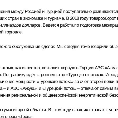
шения между Россией и Турцией поступательно развиваются
их стран в экономике и туризме. В 2018 году товарооборот 
иллиардов долларов. Ведётся работа по подготовке межпр
й торговле.
кого обслуживания сделок. Мы сегодня тоже говорили об эт
осатом», как известно, возводит первую в Турции АЭС «Акк
. По графику идёт строительство «Турецкого потока». Исходи
личения мощности «Турецкого потока» за счёт второй ветки 
та – и АЭС «Аккую», и «Турецкий поток» – отвечают самым 
ения региональной и общеевропейской энергетической безо
-гуманитарной области. В этом году в наших странах с усп
ой оперы «Троя».